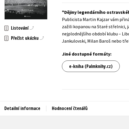
Auto - moto
Jazyky
Dějiny legendárního ostravské
Beletrie pro děti
Publicista Martin Kajzar vám přin
Kalendáře
Beletrie pro dospělé
zažili kopanou na Staré střelnici, 
Listování
Kariéra a osobní rozvoj
nejplodnějšího období klubu – Lib
Byznys a ekonomie
Přečíst ukázku
Jankulovski, Milan Baroš nebo tře
Komiks
Jiné dostupné formáty:
V
e-kniha (Palmknihy.cz)
Detailní informace
Hodnocení čtenářů