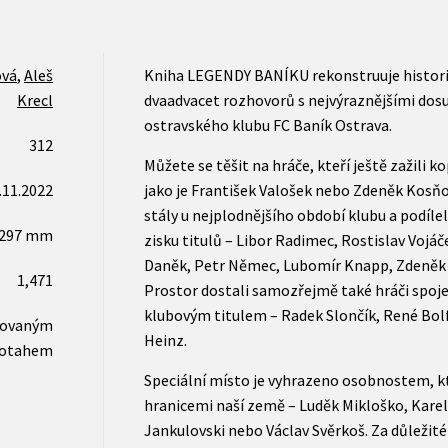
ová
,
Aleš
Kniha LEGENDY BANÍKU rekonstruuje historii
Krecl
dvaadvacet rozhovorů s nejvýraznějšími dosu
ostravského klubu FC Baník Ostrava.
312
Můžete se těšit na hráče, kteří ještě zažili k
.11.2022
jako je František Valošek nebo Zdeněk Kosňov
stály u nejplodnějšího období klubu a podíl
x297 mm
zisku titulů – Libor Radimec, Rostislav Vojáč
Daněk, Petr Němec, Lubomír Knapp, Zdeněk R
1,471
Prostor dostali samozřejmě také hráči spoj
klubovým titulem – Radek Slončík, René Bolf
novaným
Heinz.
otahem
Speciální místo je vyhrazeno osobnostem, kt
hranicemi naší země – Luděk Mikloško, Kare
Jankulovski nebo Václav Svěrkoš. Za důležit