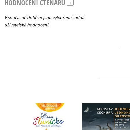
HODNOCENÍ ČTENÁŘŮ
V současné době nejsou vytvořena žádná
uživatelská hodnocení.
Ilustrovaný zpěvník.
Kronika jednoho
Než zapadne sluníčko
šílenství
,
Martin Kajzar
Jaroslav Čechura
Lucie Kajzarová