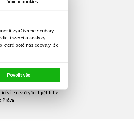
Více o cookies
ení deníku Sport
ěvnosti využíváme soubory
jakou jsem kdy četl. Vést
ia, inzerci a analýzy.
už mockrát, a znovu jejich
o které poté následovaly, že
ce, je nesmírně těžké. Martin
kou žurnalistickou
středí, protože sám je
Povolit vše
cí více než čtyřicet pět let v
a Práva