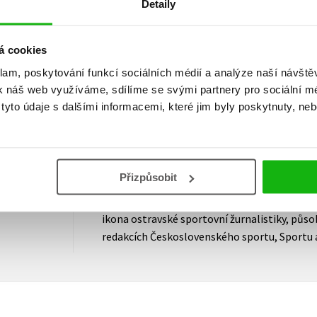
Detaily
JAN PODROUŽEK
fotbalový expert, vedoucí fotbalového odděl
á cookies
klam, poskytování funkcí sociálních médií a analýze naší návšt
„To je nejlepší kniha se sportovní tematikou, 
k náš web využíváme, sdílíme se svými partnery pro sociální méd
rozhovor s osobnostmi, které byly zpovídány 
yto údaje s dalšími informacemi, které jim byly poskytnuty, neb
fanoušky upoutat, obohatit je o nové informa
Kajzar to dokázal důkladnou přípravou, vyso
profesionalitou a též výjimečnou znalostí pro
skalním fanouškem Baníku.“
Přizpůsobit
VLADIMÍR KOLÁŘ
ikona ostravské sportovní žurnalistiky, působí
redakcích Československého sportu, Sportu 