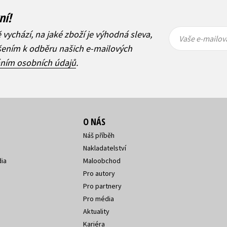
ní!
Vaše e-
Vaše e-
ě vychází, na jaké zboží je výhodná sleva,
mailová
mailová
Vaše e-mailov
adresa
adresa
ášením k odběru našich e-mailových
áním osobních údajů
.
O NÁS
Náš příběh
Nakladatelství
ia
Maloobchod
Pro autory
Pro partnery
Pro média
Aktuality
Kariéra