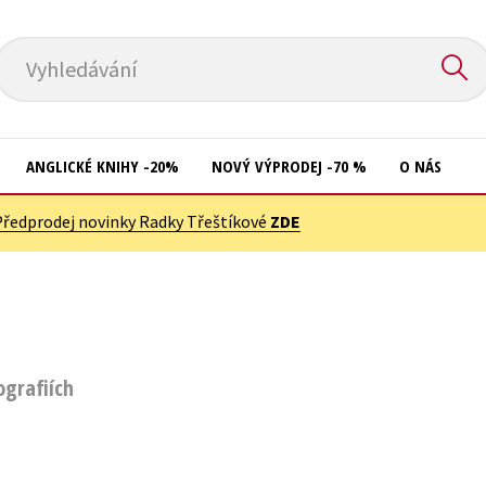
Vyhledávání
ANGLICKÉ KNIHY -20%
NOVÝ VÝPRODEJ -70 %
O NÁS
Předprodej novinky Radky Třeštíkové
ZDE
Přírodní vědy
Křížovky
Společnost, politika
Kuchařky
Technika a věda
New Adult
Učebnice
Ostatní
ografiích
Umění a kultura
Počítače
Výchova a pedagogika
Poezie
Young adult