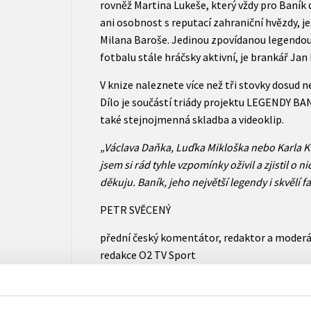
rovněž Martina Lukeše, který vždy pro Baník
ani osobnost s reputací zahraniční hvězdy, je
Milana Baroše. Jedinou zpovídanou legendou,
fotbalu stále hráčsky aktivní, je brankář Jan
V knize naleznete více než tři stovky dosud 
Dílo je součástí triády projektu LEGENDY BAN
také stejnojmenná skladba a videoklip.
„Václava Daňka, Luďka Mikloška nebo Karla Kulu
jsem si rád tyhle vzpomínky oživil a zjistil o ni
děkuju. Baník, jeho největší legendy i skvělí fa
PETR SVĚCENÝ
přední český komentátor, redaktor a moderá
redakce O2 TV Sport
„Je to mimořádné a hluboké dílo v nesmírně l
dotkne citu každého čtenáře.“