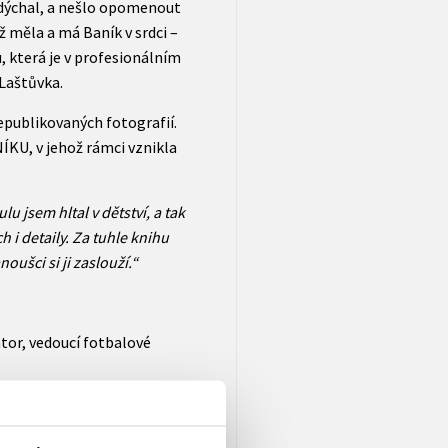
 dýchal, a nešlo opomenout
ž měla a má Baník v srdci –
 která je v profesionálním
 Laštůvka.
nepublikovaných fotografií.
ÍKU, v jehož rámci vznikla
 jsem hltal v dětství, a tak
ch i detaily. Za tuhle knihu
noušci si ji zaslouží.“
tor, vedoucí fotbalové
idském podání. Věřím, že se