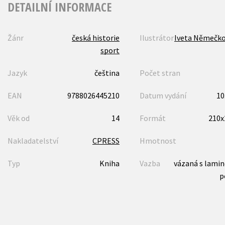
DETAILNÍ INFORMACE
Žánr
česká historie
Ilustrátor
Iveta Němečk
sport
Jazyk
čeština
Počet stran
EAN
9788026445210
Datum vydání
10
Věk od
14
Formát
210
Nakladatelství
CPRESS
Hmotnost
Typ
Kniha
Vazba
vázaná s lami
p