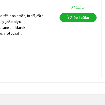
Skladem
těšit na hráče, kteří ještě
Do košíku
y, jež stály u
ůstane ani Marek
ch fotografií.
552
Kč
s DPH