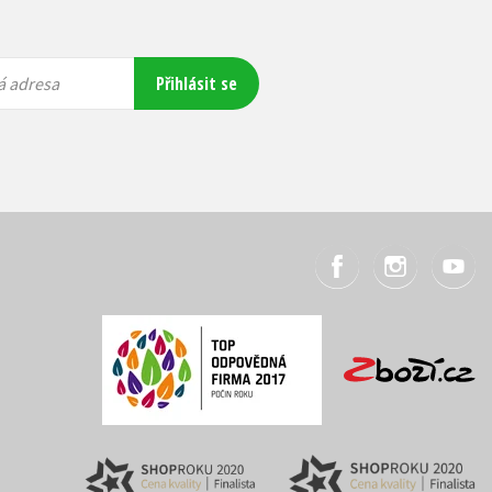
Přihlásit se
á adresa