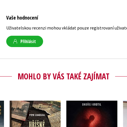
Vaše hodnocení
Uživatelskou recenzi mohou vkládat pouze registrovaní uživat
Přihlásit
MOHLO BY VÁS TAKÉ ZAJÍMAT
Kriminalistické
Hříšné Břeclavsko
otazníky
Petr Omelka
Ondřej Krotil