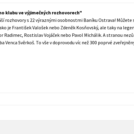
Populárně - naučná pro dospělé
Young adult (SK)
ho klubu ve výjimečných rozhovorech
Populárně - naučné pro děti
áší rozhovory s 22 výraznými osobnostmi Baníku Ostrava! Můžete se 
Zahraniční literatura
Předškoláci
jako je František Valošek nebo Zdeněk Kosňovský, ale taky na legend
Zdraví a životní styl
or Radimec, Rostislav Vojáček nebo Pavol Michálik. A stranou nez
Příroda a zahrada
ba Venca Svěrkoš. To vše v doprovodu víc než 300 poprvé zveřejněný
šechny tituly