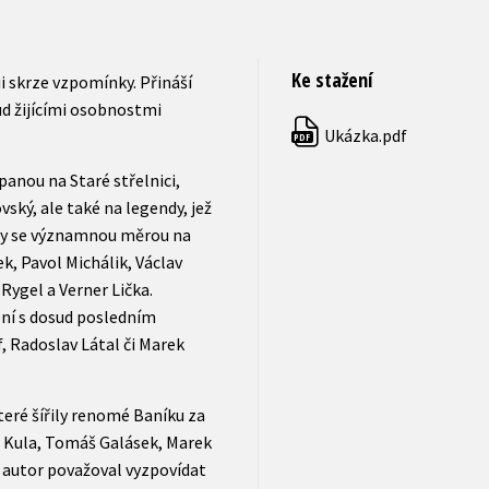
Ke stažení
 skrze vzpomínky. Přináší
d žijícími osobnostmi
Ukázka.pdf
PDF
opanou na Staré střelnici,
ský, ale také na legendy, jež
ely se významnou měrou na
ek, Pavol Michálik, Václav
ygel a Verner Lička.
ení s dosud posledním
, Radoslav Látal či Marek
eré šířily renomé Baníku za
l Kula, Tomáš Galásek, Marek
é autor považoval vyzpovídat