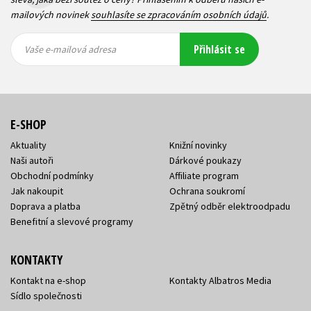
mailových novinek
souhlasíte se zpracováním osobních údajů
.
Vaše e-
Vaše e-
Přihlásit se
mailová
mailová
Vaše e-mailová adresa
adresa
adresa
E-SHOP
Aktuality
Knižní novinky
Naši autoři
Dárkové poukazy
Obchodní podmínky
Affiliate program
Jak nakoupit
Ochrana soukromí
Doprava a platba
Zpětný odběr elektroodpadu
Benefitní a slevové programy
KONTAKTY
Kontakt na e-shop
Kontakty Albatros Media
Sídlo společnosti