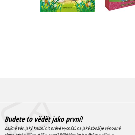
Do košíku
Do košík
199 Kč
249 Kč
399 Kč
4
Budete to vědět jako první!
Zajímá Vás, jaký knižní hit právě vychází, na jaké zboží je výhodná
sleva, jaká běží soutěž o ceny? Přihlášením k odběru našich e-