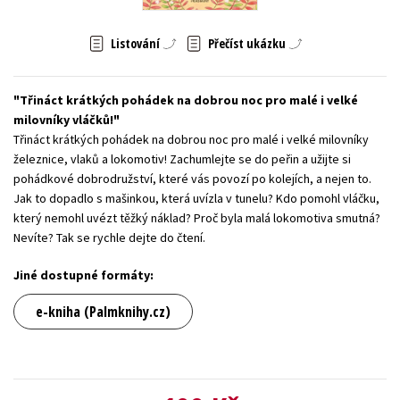
Young adult (SK)
Zahraniční literatura
Zdraví a životní styl
Listování
Přečíst ukázku
Všechny tituly
Třináct krátkých pohádek na dobrou noc pro malé i velké
milovníky vláčků!
Třináct krátkých pohádek na dobrou noc pro malé i velké milovníky
železnice, vlaků a lokomotiv! Zachumlejte se do peřin a užijte si
pohádkové dobrodružství, které vás povozí po kolejích, a nejen to.
Jak to dopadlo s mašinkou, která uvízla v tunelu? Kdo pomohl vláčku,
který nemohl uvézt těžký náklad? Proč byla malá lokomotiva smutná?
Nevíte? Tak se rychle dejte do čtení.
Jiné dostupné formáty:
e-kniha (Palmknihy.cz)