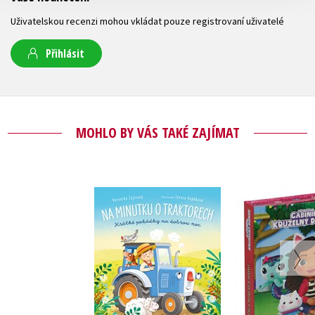
Uživatelskou recenzi mohou vkládat pouze registrovaní uživatelé
Přihlásit
MOHLO BY VÁS TAKÉ ZAJÍMAT
Gábinin k
Na minutku o
domek - Čti 
traktorech
s ná
Kolekt
Veronika Zajícová