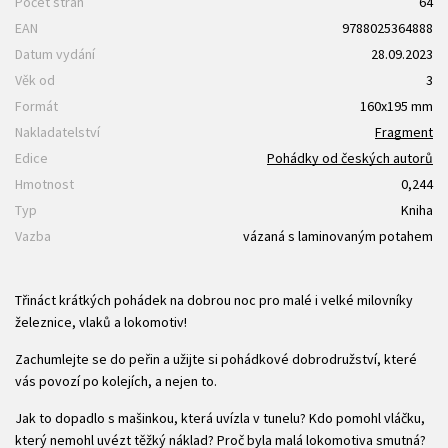
Počet stran
64
EAN
9788025364888
Datum vydání
28.09.2023
Věk od
3
Formát
160x195 mm
Nakladatelství
Fragment
Edice
Pohádky od českých autorů
Hmotnost
0,244
Typ
Kniha
Vazba
vázaná s laminovaným potahem
Třináct krátkých pohádek na dobrou noc pro malé i velké milovníky
železnice, vlaků a lokomotiv!
Zachumlejte se do peřin a užijte si pohádkové dobrodružství, které
vás povozí po kolejích, a nejen to.
Jak to dopadlo s mašinkou, která uvízla v tunelu? Kdo pomohl vláčku,
který nemohl uvézt těžký náklad? Proč byla malá lokomotiva smutná?