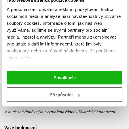
Tato webová stránka používá cookies
K personalizaci obsahu a reklam, poskytování funkcí
sociálních médií a analýze naší návštěvnosti využíváme
Do košíku
soubory cookies.
Informace o tom, jak náš web
199 Kč
249 Kč
využíváme, sdílíme se svými partnery pro sociální
média, inzerci a analýzy.
Partneři mohou zkombinovat
tyto údaje s dalšími informacemi, které jim byly
poskytnuty, nebo které poté následovaly, že používáte
jejich služby.
Povolit vše
Přizpůsobit
HODNOCENÍ ČTENÁŘŮ
V současné době nejsou vytvořena žádná uživatelská hodnocení.
Vaše hodnocení