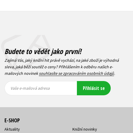
Budete to vědět jako první!
Zajímá Vás, jaký knižní hit právě vychází, na jaké zboží je výhodná
sleva, jaká běží soutěž o ceny? Přihlášením k odběru našich e-
mailových novinek
souhlasíte se zpracováním osobních údajů
.
Vaše e-
Vaše e-
Přihlásit se
mailová
mailová
Vaše e-mailová adresa
adresa
adresa
E-SHOP
Aktuality
Knižní novinky