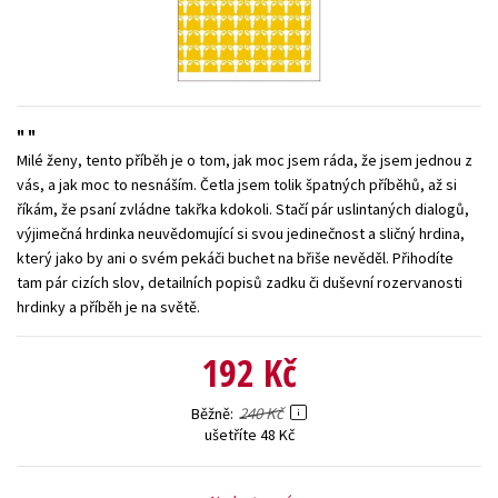
Young adult (SK)
Zahraniční literatura
Zdraví a životní styl
Všechny tituly
Milé ženy, tento příběh je o tom, jak moc jsem ráda, že jsem jednou z
vás, a jak moc to nesnáším. Četla jsem tolik špatných příběhů, až si
říkám, že psaní zvládne takřka kdokoli. Stačí pár uslintaných dialogů,
výjimečná hrdinka neuvědomující si svou jedinečnost a sličný hrdina,
který jako by ani o svém pekáči buchet na břiše nevěděl. Přihodíte
tam pár cizích slov, detailních popisů zadku či duševní rozervanosti
hrdinky a příběh je na světě.
192 Kč
240 Kč
Běžně
ušetříte 48 Kč