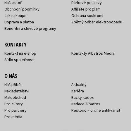
Naši autoři
Dárkové poukazy
Obchodní podmínky
Affiliate program
Jak nakoupit
Ochrana soukromí
Doprava a platba
Zpětný odběr elektroodpadu
Benefitní a slevové programy
KONTAKTY
Kontakt na e-shop
Kontakty Albatros Media
Sídlo společnosti
O NÁS
Náš příběh
Aktuality
Nakladatelství
Kariéra
Maloobchod
Etický kodex
Pro autory
Nadace Albatros
Pro partnery
Restorio – online antikvariát
Pro média