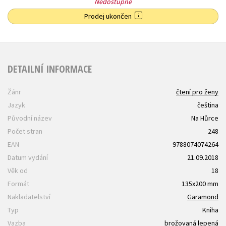
Nedostupné
Prodej ukončen
DETAILNÍ INFORMACE
Žánr
čtení pro ženy
Jazyk
čeština
Původní název
Na Hůrce
Počet stran
248
EAN
9788074074264
Datum vydání
21.09.2018
Věk od
18
Formát
135x200 mm
Nakladatelství
Garamond
Typ
Kniha
Vazba
brožovaná lepená