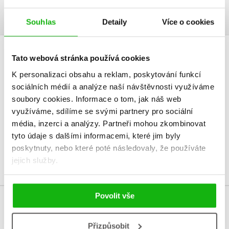
Takže sorry, ženy.
Souhlas
Detaily
Více o cookies
Tato webová stránka používá cookies
HODNOCENÍ ČTENÁŘŮ
K personalizaci obsahu a reklam, poskytování funkcí
V současné době nejsou vytvořena žádná uživatelská hodnocení.
sociálních médií a analýze naší návštěvnosti využíváme
soubory cookies.
Informace o tom, jak náš web
Vaše hodnocení
využíváme, sdílíme se svými partnery pro sociální
média, inzerci a analýzy.
Partneři mohou zkombinovat
Uživatelskou recenzi mohou vkládat pouze registrovaní uživatelé
tyto údaje s dalšími informacemi, které jim byly
poskytnuty, nebo které poté následovaly, že používáte
Přihlásit
jejich služby.
Povolit vše
MOHLO BY VÁS TAKÉ ZAJÍMAT
Přizpůsobit