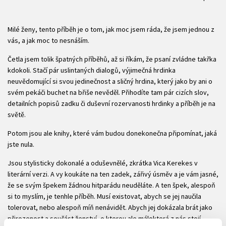
Milé ženy, tento příběh je o tom, jak moc jsem ráda, že jsem jednou z
vás, a jak moc to nesnáším.
Četla jsem tolik špatných příběhů, až si říkám, že psaní zvládne takřka
kdokoli. Stačí pár uslintaných dialogů, výjimečná hrdinka
neuvědomující si svou jedinečnost a sličný hrdina, který jako by ani o
svém pekáči buchet na břiše nevěděl. Přihodíte tam pár cizích slov,
detailních popisů zadku či duševní rozervanosti hrdinky a příběh je na
světě.
Potom jsou ale knihy, které vám budou donekonečna připomínat, jaká
jste nula.
Jsou stylisticky dokonalé a oduševnělé, zkrátka Vica Kerekes v
literární verzi. A vy koukáte na ten zadek, zářivý úsměv a je vám jasné,
že se svým špekem žádnou hitparádu neuděláte. A ten špek, alespoň
si to myslím, je tenhle příběh. Musí existovat, abych se jej naučila
tolerovat, nebo alespoň míň nenávidět. Abych jej dokázala brát jako
přirozenost a součást ženství, o kterou ale málokterá z nás stojí.