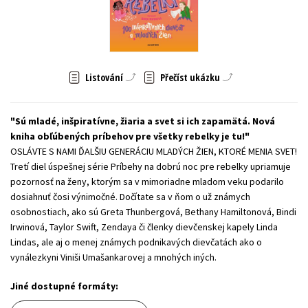
Young adult (SK)
Zahraniční literatura
Zdraví a životní styl
Všechny tituly
Listování
Přečíst ukázku
Sú mladé, inšpiratívne, žiaria a svet si ich zapamätá. Nová
kniha obľúbených príbehov pre všetky rebelky je tu!
OSLÁVTE S NAMI ĎALŠIU GENERÁCIU MLADÝCH ŽIEN, KTORÉ MENIA SVET!
Tretí diel úspešnej série Príbehy na dobrú noc pre rebelky upriamuje
pozornosť na ženy, ktorým sa v mimoriadne mladom veku podarilo
dosiahnuť čosi výnimočné. Dočítate sa v ňom o už známych
osobnostiach, ako sú Greta Thunbergová, Bethany Hamiltonová, Bindi
Irwinová, Taylor Swift, Zendaya či členky dievčenskej kapely Linda
Lindas, ale aj o menej známych podnikavých dievčatách ako o
vynálezkyni Viniši Umašankarovej a mnohých iných.
Jiné dostupné formáty: