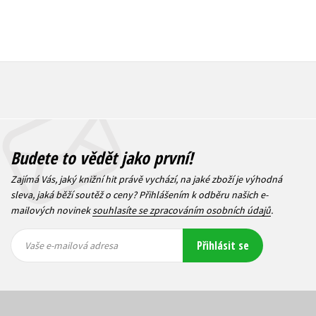
Budete to vědět jako první!
Zajímá Vás, jaký knižní hit právě vychází, na jaké zboží je výhodná
sleva, jaká běží soutěž o ceny? Přihlášením k odběru našich e-
mailových novinek
souhlasíte se zpracováním osobních údajů
.
Vaše e-
Vaše e-
Přihlásit se
mailová
mailová
Vaše e-mailová adresa
adresa
adresa