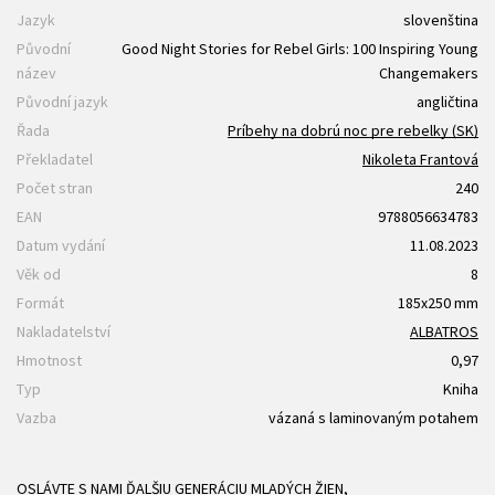
Jazyk
slovenština
Původní
Good Night Stories for Rebel Girls: 100 Inspiring Young
název
Changemakers
Původní jazyk
angličtina
Řada
Príbehy na dobrú noc pre rebelky (SK)
Překladatel
Nikoleta Frantová
Počet stran
240
EAN
9788056634783
Datum vydání
11.08.2023
Věk od
8
Formát
185x250 mm
Nakladatelství
ALBATROS
Hmotnost
0,97
Typ
Kniha
Vazba
vázaná s laminovaným potahem
OSLÁVTE S NAMI ĎALŠIU GENERÁCIU MLADÝCH ŽIEN,