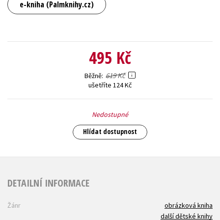
e-kniha (Palmknihy.cz)
495 Kč
619 Kč
Běžně
ušetříte 124 Kč
Nedostupné
Hlídat dostupnost
DETAILNÍ INFORMACE
Žánr
obrázková kniha
další dětské knihy