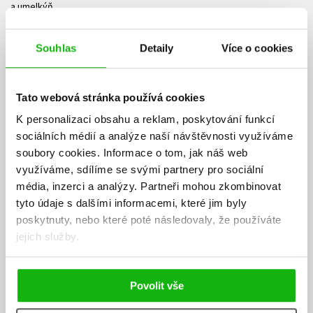
a umelkýň.
,,Rebelky v každom veku budú zbožňovať toto nové pokračovanie
Príbehov pre rebelky na dobrú noc, ktoré vzdáva hold ďalšej
Souhlas
Detaily
Více o cookies
generácii fenomenálnych žien. "
MEENA HARRISOVÁ, zakladateľka a generálna riaditeľka spoločnosti
Tato webová stránka používá cookies
Phenomenal Media
K personalizaci obsahu a reklam, poskytování funkcí
,,Vždy som chcela, aby mali moje dcéry otvorenú myseľ. Čítanie kníh z
sociálních médií a analýze naší návštěvnosti využíváme
tejto série ich to učí. Vnímajú tak príklady dievčat a žien, ktoré bojujú
soubory cookies.
Informace o tom, jak náš web
za to, čomu veria, a to im dáva nový pohľad na vlastný prístup k životu
využíváme, sdílíme se svými partnery pro sociální
aj nové myšlienky a nápady pre ich vlastnú budúcnosť."
média, inzerci a analýzy.
Partneři mohou zkombinovat
KRISTEN BELLOVÁ, herečka a spisovateľka
tyto údaje s dalšími informacemi, které jim byly
poskytnuty, nebo které poté následovaly, že používáte
,,Po prečítaní týchto príbehov o hrdinkách, ktoré posúvajú hranice a
jejich služby.
menia svet, som pocítila veľký príval inšpirácie."
SKY BROWNOVÁ, olympionička, profesionálna skejtbordistka a
surfistka
Povolit vše