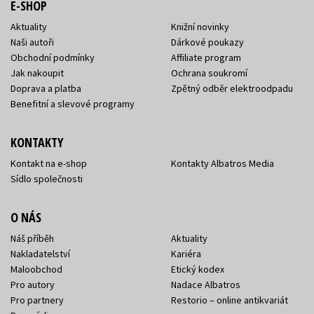
E-SHOP
Aktuality
Knižní novinky
Naši autoři
Dárkové poukazy
Obchodní podmínky
Affiliate program
Jak nakoupit
Ochrana soukromí
Doprava a platba
Zpětný odběr elektroodpadu
Benefitní a slevové programy
KONTAKTY
Kontakt na e-shop
Kontakty Albatros Media
Sídlo společnosti
O NÁS
Náš příběh
Aktuality
Nakladatelství
Kariéra
Maloobchod
Etický kodex
Pro autory
Nadace Albatros
Pro partnery
Restorio – online antikvariát