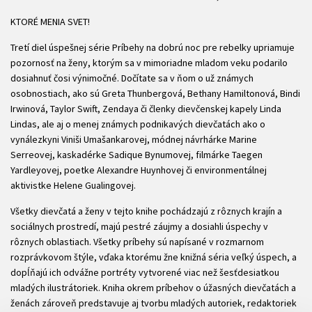
KTORÉ MENIA SVET!
Tretí diel úspešnej série Príbehy na dobrú noc pre rebelky upriamuje
pozornosť na ženy, ktorým sa v mimoriadne mladom veku podarilo
dosiahnuť čosi výnimočné. Dočítate sa v ňom o už známych
osobnostiach, ako sú Greta Thunbergová, Bethany Hamiltonová, Bindi
Irwinová, Taylor Swift, Zendaya či členky dievčenskej kapely Linda
Lindas, ale aj o menej známych podnikavých dievčatách ako o
vynálezkyni Viniši Umašankarovej, módnej návrhárke Marine
Serreovej, kaskadérke Sadique Bynumovej, filmárke Taegen
Yardleyovej, poetke Alexandre Huynhovej či environmentálnej
aktivistke Helene Gualingovej.
Všetky dievčatá a ženy v tejto knihe pochádzajú z rôznych krajín a
sociálnych prostredí, majú pestré záujmy a dosiahli úspechy v
rôznych oblastiach. Všetky príbehy sú napísané v rozmarnom
rozprávkovom štýle, vďaka ktorému žne knižná séria veľký úspech, a
dopĺňajú ich odvážne portréty vytvorené viac než šesťdesiatkou
mladých ilustrátoriek. Kniha okrem príbehov o úžasných dievčatách a
ženách zároveň predstavuje aj tvorbu mladých autoriek, redaktoriek