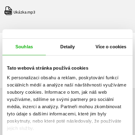
Ukázka.mp3
MP3
Souhlas
Detaily
Více o cookies
AUDIO
Tato webová stránka používá cookies
K personalizaci obsahu a reklam, poskytování funkcí
sociálních médií a analýze naší návštěvnosti využíváme
soubory cookies.
Informace o tom, jak náš web
využíváme, sdílíme se svými partnery pro sociální
HODNOCENÍ ČTENÁŘŮ
média, inzerci a analýzy.
Partneři mohou zkombinovat
tyto údaje s dalšími informacemi, které jim byly
V současné době nejsou vytvořena žádná uživatelská hodnocení.
poskytnuty, nebo které poté následovaly, že používáte
jejich služby.
Vaše hodnocení