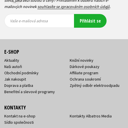
sleva, jaká běží soutěž o ceny? Přihlášením k odběru našich e-
mailových novinek
souhlasíte se zpracováním osobních údajů
.
Vaše e-
Vaše e-
Přihlásit se
mailová
mailová
Vaše e-mailová adresa
adresa
adresa
E-SHOP
Aktuality
Knižní novinky
Naši autoři
Dárkové poukazy
Obchodní podmínky
Affiliate program
Jak nakoupit
Ochrana soukromí
Doprava a platba
Zpětný odběr elektroodpadu
Benefitní a slevové programy
KONTAKTY
Kontakt na e-shop
Kontakty Albatros Media
Sídlo společnosti