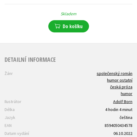
Skladem
Do košíku
DETAILNÍ INFORMACE
Žánr
společenský román
humor ostatní
česká próza
humor
Ilustrátor
Adolf Born
Délka
4 hodin 4 minut
Jazyk
čeština
EAN
8594050434578
Datum vydání
06.10.2022