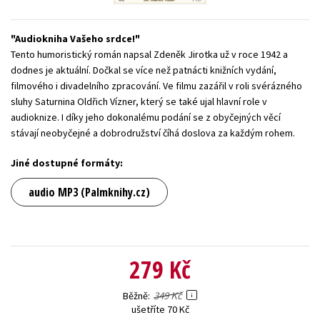
Young adult (SK)
Zahraniční literatura
Zdraví a životní styl
Audiokniha Vašeho srdce!
Všechny tituly
Tento humoristický román napsal Zdeněk Jirotka už v roce 1942 a
dodnes je aktuální. Dočkal se více než patnácti knižních vydání,
filmového i divadelního zpracování. Ve filmu zazářil v roli svérázného
sluhy Saturnina Oldřich Vízner, který se také ujal hlavní role v
audioknize. I díky jeho dokonalému podání se z obyčejných věcí
stávají neobyčejné a dobrodružství číhá doslova za každým rohem.
Jiné dostupné formáty:
audio MP3 (Palmknihy.cz)
279 Kč
349 Kč
Běžně
ušetříte 70 Kč