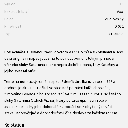
Věk od
15
Nakladatelství
Voxi
Edice
Audioknihy
Hmotnost
0,052
Typ
CD audio
Poslechněte si slavnou teorii doktora Vlacha o míse s koblihami a jeho
další originální nápady, zasmějte se nezapomenutelným příhodám
věrného sluhy Saturnina a jeho nepraktického pána, tety Kateřiny a
jejího syna Milouše.
Tento humoristický román napsal Zdeněk Jirotka už v roce 1942 a
dodnes je aktuální. Dočkal se více než patnácti knižních vydání,
filmového i divadelního zpracování. Ve filmu zazářil v roli svérázného
sluhy Saturnina Oldřich Vízner, který se také ujal hlavní role v
audioknize. I díky jeho dokonalému podání se z obyčejných věcí
stávají neobyčejné a dobrodružství číhá doslova za každým rohem.
Ke stažení