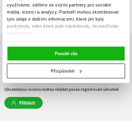
využíváme, sdílíme se svými partnery pro sociální
média, inzerci a analýzy.
Partneři mohou zkombinovat
tyto údaje s dalšími informacemi, které jim byly
poskytnuty, nebo které poté následovaly, že používáte
jejich služby.
HODNOCENÍ ČTENÁŘŮ
Povolit vše
V současné době nejsou vytvořena žádná uživatelská hodnocení.
Přizpůsobit
Vaše hodnocení
Uživatelskou recenzi mohou vkládat pouze registrovaní uživatelé
Přihlásit