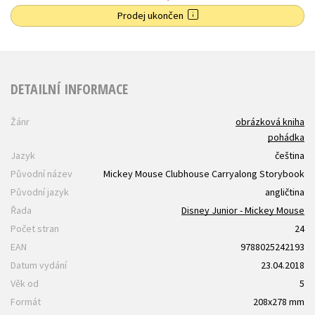
Prodej ukončen
DETAILNÍ INFORMACE
Žánr
obrázková kniha
pohádka
Jazyk
čeština
Původní název
Mickey Mouse Clubhouse Carryalong Storybook
Původní jazyk
angličtina
Řada
Disney Junior - Mickey Mouse
Počet stran
24
EAN
9788025242193
Datum vydání
23.04.2018
Věk od
5
Formát
208x278 mm