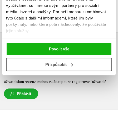
využíváme, sdílíme se svými partnery pro sociální
média, inzerci a analýzy.
Partneři mohou zkombinovat
tyto údaje s dalšími informacemi, které jim byly
poskytnuty, nebo které poté následovaly, že používáte
jejich služby.
HODNOCENÍ ČTENÁŘŮ
Povolit vše
V současné době nejsou vytvořena žádná uživatelská hodnocení.
Přizpůsobit
Vaše hodnocení
Uživatelskou recenzi mohou vkládat pouze registrovaní uživatelé
Přihlásit