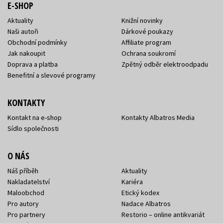
E-SHOP
Aktuality
Knižní novinky
Naši autoři
Dárkové poukazy
Obchodní podmínky
Affiliate program
Jak nakoupit
Ochrana soukromí
Doprava a platba
Zpětný odběr elektroodpadu
Benefitní a slevové programy
KONTAKTY
Kontakt na e-shop
Kontakty Albatros Media
Sídlo společnosti
O NÁS
Náš příběh
Aktuality
Nakladatelství
Kariéra
Maloobchod
Etický kodex
Pro autory
Nadace Albatros
Pro partnery
Restorio – online antikvariát