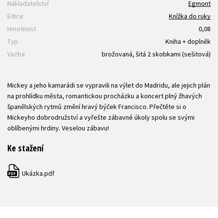
Nakladatelství
Egmont
Edice
Knížka do ruky
Hmotnost
0,08
Typ
Kniha + doplněk
Vazba
brožovaná, šitá 2 skobkami (sešitová)
Mickey a jeho kamarádi se vypravili na výlet do Madridu, ale jejich plán
na prohlídku města, romantickou procházku a koncert plný žhavých
španělských rytmů změní hravý býček Francisco. Přečtěte si o
Mickeyho dobrodružství a vyřešte zábavné úkoly spolu se svými
oblíbenými hrdiny. Veselou zábavu!
Ke stažení
Ukázka.pdf
PDF