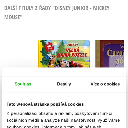
DALŠÍ TITULY Z ŘADY "DISNEY JUNIOR - MICKEY
MOUSE"
Mickey a jeho
Disney - Č
přátelé - Velká
uče
kniha puzzle
Kolekt
Kolektiv
Souhlas
Detaily
Více o cookies
Do košík
Do košíku
Tato webová stránka používá cookies
90 Kč
2
279 Kč
K personalizaci obsahu a reklam, poskytování funkcí
349 Kč
sociálních médií a analýze naší návštěvnosti využíváme
soubory cookies.
Informace o tom, jak náš web