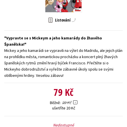
Young adult (SK)
Zahraniční literatura
Zdraví a životní styl
Listování
Všechny tituly
Vypravte se s Mickeym a jeho kamarády do žhavého
Španělska!
Mickey a jeho kamarádi se vypravili na výlet do Madridu, ale jejich plán
na prohlídku města, romantickou procházku a koncert plný žhavých
španělských rytmů změní hravý býček Francisco. Přečtěte si o
Mickeyho dobrodružství a vyřešte zábavné úkoly spolu se svými
oblíbenými hrdiny. Veselou zábavu!
79 Kč
99 Kč
Běžně
ušetříte 20 Kč
Nedostupné