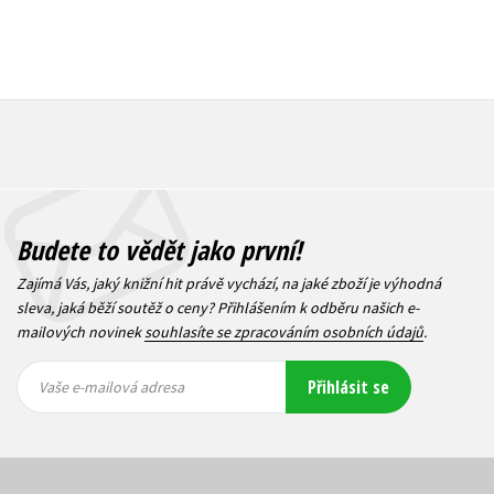
Budete to vědět jako první!
Zajímá Vás, jaký knižní hit právě vychází, na jaké zboží je výhodná
sleva, jaká běží soutěž o ceny? Přihlášením k odběru našich e-
mailových novinek
souhlasíte se zpracováním osobních údajů
.
Vaše e-
Vaše e-
Přihlásit se
mailová
mailová
Vaše e-mailová adresa
adresa
adresa