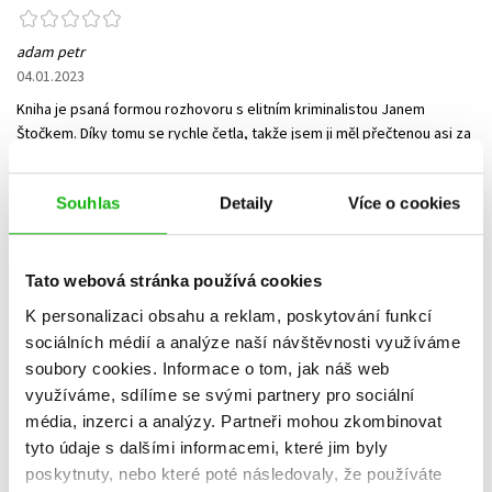
adam petr
04.01.2023
Kniha je psaná formou rozhovoru s elitním kriminalistou Janem
Štočkem. Díky tomu se rychle četla, takže jsem ji měl přečtenou asi za
dva dny. Jednotlivé případy jsou popisovány drsně, mrazivě a
upřímně. Chci upozornit že tohle není rozhodně čtení pro slabší
Souhlas
Detaily
Více o cookies
povahy. Někdy se mi i u případu trochu navalovalo.... Ale kniha byla
skvělá!!! Jak jsem psal, četla se rychle a dobře, a dostal jsem od ní
přesně to, co jsem čekal. Pro milovníky true crime naprosto ideální!
5*/5* Děkuji Albatrosmedia za zaslání knihy na spolupráci
Tato webová stránka používá cookies
K personalizaci obsahu a reklam, poskytování funkcí
sociálních médií a analýze naší návštěvnosti využíváme
Další 1 hodnocení
soubory cookies.
Informace o tom, jak náš web
využíváme, sdílíme se svými partnery pro sociální
Vaše hodnocení
média, inzerci a analýzy.
Partneři mohou zkombinovat
Uživatelskou recenzi mohou vkládat pouze registrovaní uživatelé
tyto údaje s dalšími informacemi, které jim byly
poskytnuty, nebo které poté následovaly, že používáte