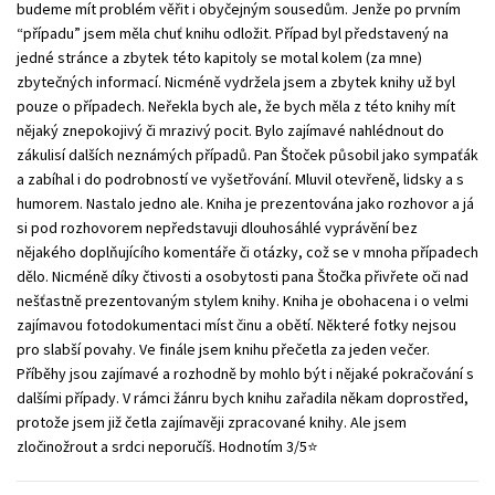
budeme mít problém věřit i obyčejným sousedům. Jenže po prvním
“případu” jsem měla chuť knihu odložit. Případ byl představený na
jedné stránce a zbytek této kapitoly se motal kolem (za mne)
zbytečných informací. Nicméně vydržela jsem a zbytek knihy už byl
pouze o případech. Neřekla bych ale, že bych měla z této knihy mít
nějaký znepokojivý či mrazivý pocit. Bylo zajímavé nahlédnout do
zákulisí dalších neznámých případů. Pan Štoček působil jako sympaťák
a zabíhal i do podrobností ve vyšetřování. Mluvil otevřeně, lidsky a s
humorem. Nastalo jedno ale. Kniha je prezentována jako rozhovor a já
si pod rozhovorem nepředstavuji dlouhosáhlé vyprávění bez
nějakého doplňujícího komentáře či otázky, což se v mnoha případech
dělo. Nicméně díky čtivosti a osobytosti pana Štočka přivřete oči nad
nešťastně prezentovaným stylem knihy. Kniha je obohacena i o velmi
zajímavou fotodokumentaci míst činu a obětí. Některé fotky nejsou
pro slabší povahy. Ve finále jsem knihu přečetla za jeden večer.
Příběhy jsou zajímavé a rozhodně by mohlo být i nějaké pokračování s
dalšími případy. V rámci žánru bych knihu zařadila někam doprostřed,
protože jsem již četla zajímavěji zpracované knihy. Ale jsem
zločinožrout a srdci neporučíš. Hodnotím 3/5⭐️