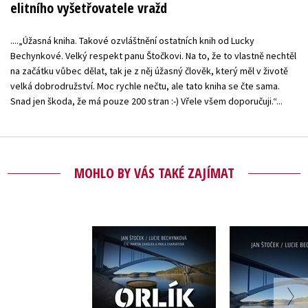
elitního vyšetřovatele vražd
....„Úžasná kniha. Takové ozvláštnění ostatních knih od Lucky
Bechynkové. Velký respekt panu Štočkovi. Na to, že to vlastně nechtěl
na začátku vůbec dělat, tak je z něj úžasný člověk, který měl v životě
velká dobrodružství. Moc rychle nečtu, ale tato kniha se čte sama.
Snad jen škoda, že má pouze 200 stran :-) Vřele všem doporučuji.“...
MOHLO BY VÁS TAKÉ ZAJÍMAT
Orlík (audiokniha)
Orlí
,
Lucie Bechynková
,
Lucie Bec
Jan Štoček
Jan Št