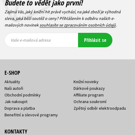
Budete to vědět jako první!
Zajímá Vás, jaký knižní hit právě vychází, na jaké zboží je výhodná
sleva, jaká běží soutěž o ceny? Přihlášením k odběru našich e-
mailových novinek
souhlasíte se zpracováním osobních údajů
.
Vaše e-
Vaše e-
Přihlásit se
mailová
mailová
Vaše e-mailová adresa
adresa
adresa
E-SHOP
Aktuality
Knižní novinky
Naši autoři
Dárkové poukazy
Obchodní podmínky
Affiliate program
Jak nakoupit
Ochrana soukromí
Doprava a platba
Zpětný odběr elektroodpadu
Benefitní a slevové programy
KONTAKTY