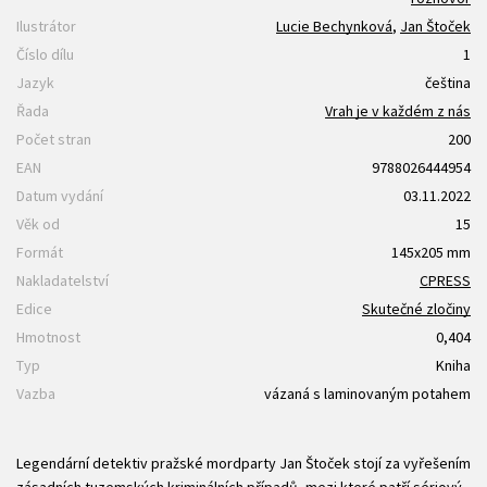
Ilustrátor
Lucie Bechynková
,
Jan Štoček
Číslo dílu
1
Jazyk
čeština
Řada
Vrah je v každém z nás
Počet stran
200
EAN
9788026444954
Datum vydání
03.11.2022
Věk od
15
Formát
145x205 mm
Nakladatelství
CPRESS
Edice
Skutečné zločiny
Hmotnost
0,404
Typ
Kniha
Vazba
vázaná s laminovaným potahem
Legendární detektiv pražské mordparty Jan Štoček stojí za vyřešením