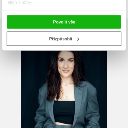
Přihlásit
jejich služby.
Povolit vše
AUTOR KNIHY
Přizpůsobit