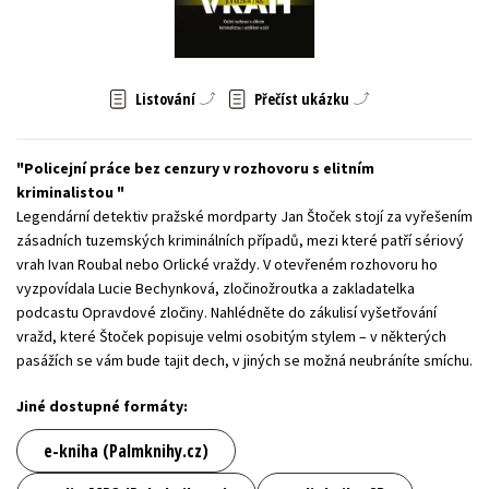
Young adult (SK)
Zahraniční literatura
Zdraví a životní styl
Všechny tituly
Listování
Přečíst ukázku
Policejní práce bez cenzury v rozhovoru s elitním
kriminalistou
Legendární detektiv pražské mordparty Jan Štoček stojí za vyřešením
zásadních tuzemských kriminálních případů, mezi které patří sériový
vrah Ivan Roubal nebo Orlické vraždy. V otevřeném rozhovoru ho
vyzpovídala Lucie Bechynková, zločinožroutka a zakladatelka
podcastu Opravdové zločiny. Nahlédněte do zákulisí vyšetřování
vražd, které Štoček popisuje velmi osobitým stylem – v některých
pasážích se vám bude tajit dech, v jiných se možná neubráníte smíchu.
Jiné dostupné formáty:
e-kniha (Palmknihy.cz)