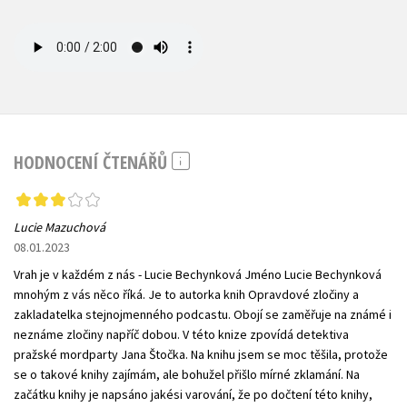
HODNOCENÍ ČTENÁŘŮ
Lucie Mazuchová
08.01.2023
Vrah je v každém z nás - Lucie Bechynková Jméno Lucie Bechynková
mnohým z vás něco říká. Je to autorka knih Opravdové zločiny a
zakladatelka stejnojmenného podcastu. Obojí se zaměřuje na známé i
neznáme zločiny napříč dobou. V této knize zpovídá detektiva
pražské mordparty Jana Štočka. Na knihu jsem se moc těšila, protože
se o takové knihy zajímám, ale bohužel přišlo mírné zklamání. Na
začátku knihy je napsáno jakési varování, že po dočtení této knihy,