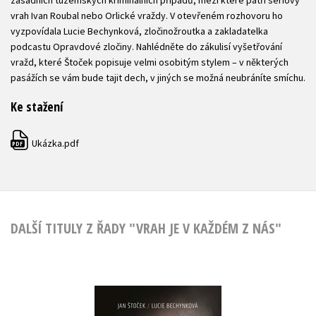
zásadních tuzemských kriminálních případů, mezi které patří sériový
vrah Ivan Roubal nebo Orlické vraždy. V otevřeném rozhovoru ho
vyzpovídala Lucie Bechynková, zločinožroutka a zakladatelka
podcastu Opravdové zločiny. Nahlédněte do zákulisí vyšetřování
vražd, které Štoček popisuje velmi osobitým stylem – v některých
pasážích se vám bude tajit dech, v jiných se možná neubráníte smíchu.
Ke stažení
Ukázka.pdf
PDF
DALŠÍ TITULY Z ŘADY "VRAH JE V KAŽDÉM Z NÁS"
Vrah je v každém z