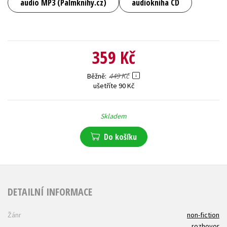
audio MP3 (Palmknihy.cz)
audiokniha CD
359 Kč
449 Kč
Běžně
ušetříte 90 Kč
Skladem
Do košíku
DETAILNÍ INFORMACE
Žánr
non-fiction
rozhovor