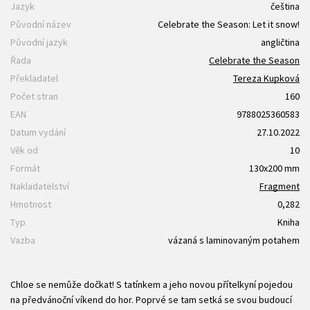
Jazyk
čeština
Původní název
Celebrate the Season: Let it snow!
Původní jazyk
angličtina
Řada
Celebrate the Season
Překladatel
Tereza Kupková
Počet stran
160
EAN
9788025360583
Datum vydání
27.10.2022
Věk od
10
Formát
130x200 mm
Nakladatelství
Fragment
Hmotnost
0,282
Typ
Kniha
Vazba
vázaná s laminovaným potahem
Chloe se nemůže dočkat! S tatínkem a jeho novou přítelkyní pojedou
na předvánoční víkend do hor. Poprvé se tam setká se svou budoucí