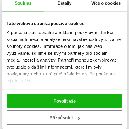
Souhlas
Detaily
Více o cookies
Šťastné a c
Kočičí nadílka
Tato webová stránka používá cookies
Taylor Gar
Taylor Garlandová
K personalizaci obsahu a reklam, poskytování funkcí
sociálních médií a analýze naší návštěvnosti využíváme
soubory cookies.
Informace o tom, jak náš web
využíváme, sdílíme se svými partnery pro sociální
média, inzerci a analýzy.
Partneři mohou zkombinovat
Do košíku
Do košík
tyto údaje s dalšími informacemi, které jim byly
199 Kč
249 Kč
poskytnuty, nebo které poté následovaly, že používáte
215 Kč
2
jejich služby.
Povolit vše
Přizpůsobit