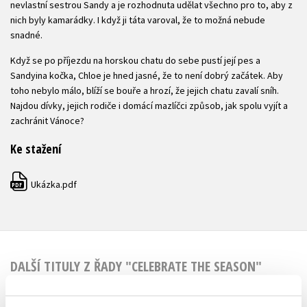
nevlastní sestrou Sandy a je rozhodnuta udělat všechno pro to, aby z
nich byly kamarádky. I když ji táta varoval, že to možná nebude
snadné.
Když se po příjezdu na horskou chatu do sebe pustí její pes a
Sandyina kočka, Chloe je hned jasné, že to není dobrý začátek. Aby
toho nebylo málo, blíží se bouře a hrozí, že jejich chatu zavalí sníh.
Najdou dívky, jejich rodiče i domácí mazlíčci způsob, jak spolu vyjít a
zachránit Vánoce?
Ke stažení
Ukázka.pdf
PDF
DALŠÍ TITULY Z ŘADY "CELEBRATE THE SEASON"