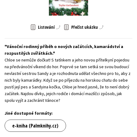
Young adult (SK)
Zahraniční literatura
Zdraví a životní styl
Všechny tituly
Listování
Přečíst ukázku
Vánoční rodinný příběh o nových začátcích, kamarádství a
rozpustilých zvířátkách.
Chloe se nemůže dočkat! S tatínkem a jeho novou přítelkyní pojedou
na předvánoční víkend do hor. Poprvé se tam setká se svou budoucí
nevlastní sestrou Sandy a je rozhodnuta udělat všechno pro to, aby z
nich byly kamarádky. Když se po příjezdu na horskou chatu do sebe
pustí její pes a Sandyina kočka, Chloe je hned jasné, že to není dobrý
začátek. Najdou dívky, jejich rodiče i domácí mazlíčci způsob, jak
spolu vyjít a zachránit Vánoce?
Jiné dostupné formáty:
e-kniha (Palmknihy.cz)