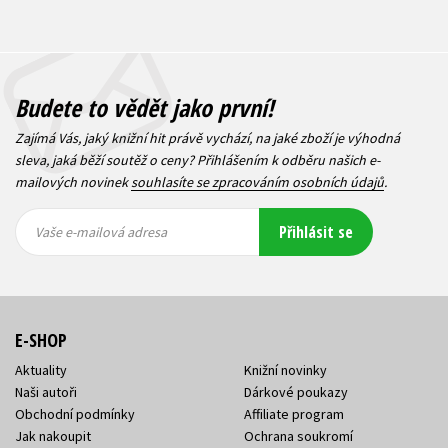
Budete to vědět jako první!
Zajímá Vás, jaký knižní hit právě vychází, na jaké zboží je výhodná
sleva, jaká běží soutěž o ceny? Přihlášením k odběru našich e-
mailových novinek
souhlasíte se zpracováním osobních údajů
.
Vaše e-
Vaše e-
Přihlásit se
mailová
mailová
Vaše e-mailová adresa
adresa
adresa
E-SHOP
Aktuality
Knižní novinky
Naši autoři
Dárkové poukazy
Obchodní podmínky
Affiliate program
Jak nakoupit
Ochrana soukromí