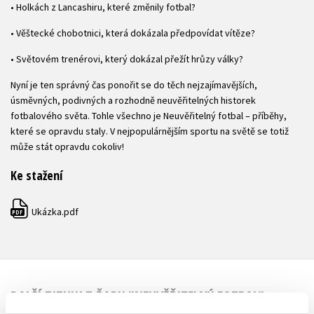
• Holkách z Lancashiru, které změnily fotbal?
• Věštecké chobotnici, která dokázala předpovídat vítěze?
• Světovém trenérovi, který dokázal přežít hrůzy války?
Nyní je ten správný čas ponořit se do těch nejzajímavějších,
úsměvných, podivných a rozhodně neuvěřitelných historek
fotbalového světa. Tohle všechno je Neuvěřitelný fotbal – příběhy,
které se opravdu staly. V nejpopulárnějším sportu na světě se totiž
může stát opravdu cokoliv!
Ke stažení
Ukázka.pdf
PDF
DALŠÍ TITULY Z ŘADY "NEUVĚŘITELNÝ FOTBAL"