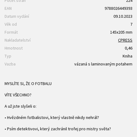
Počet stran
224
EAN
9788026449393
Datum vydání
09.10.2023
Věk od
7
Formát
145x205 mm
Nakladatelství
CPRESS
Hmotnost
0,46
Typ
Kniha
Vazba
vázaná s laminovaným potahem
MYSLÍTE SI, ŽE O FOTBALU
VÍTE VŠECHNO?
A už jste slyšeli o:
• Hvězdném fotbalistovi, který vlastně nikdy nehrál?
• Psím detektivovi, který zachránil trofej pro mistry světa?