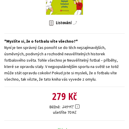
Young adult (SK)
Zahraniční literatura
Zdraví a životní styl
Všechny tituly
Listování
Myslíte si, že o fotbalu víte všechno?
Nyní je ten správný čas ponořit se do těch nejzajímavějších,
úsměvných, podivných a rozhodně neuvěřitelných historek
fotbalového světa. Tohle všechno je Neuvěřitelný fotbal – příběhy,
které se opravdu staly. V nejpopulárnějším sportu na světě se totiž
může stát opravdu cokoliv! Pokud jste si mysleli, že o fotbalu víte
všechno, tak vězte, že tato kniha vás vyvede z omylu.
279 Kč
349 Kč
Běžně
ušetříte 70 Kč