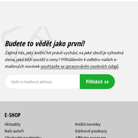
Budete to vědět jako první!
Zajímá Vás, jaký knižní hit právě vychází, na jaké zboží je výhodná
sleva, jaká běží soutěž o ceny? Přihlášením k odběru našich e-
mailových novinek
souhlasíte se zpracováním osobních údajů
.
Vaše e-
Vaše e-
Přihlásit se
mailová
mailová
Vaše e-mailová adresa
adresa
adresa
E-SHOP
Aktuality
Knižní novinky
Naši autoři
Dárkové poukazy
Obchodní podmínky
Affiliate program