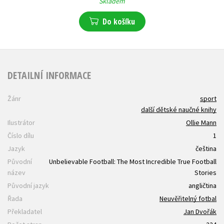
Skladem
Do košíku
DETAILNÍ INFORMACE
Žánr
sport
další dětské naučné knihy
Ilustrátor
Ollie Mann
Číslo dílu
1
Jazyk
čeština
Původní
Unbelievable Football: The Most Incredible True Football
název
Stories
Původní jazyk
angličtina
Řada
Neuvěřitelný fotbal
Překladatel
Jan Dvořák