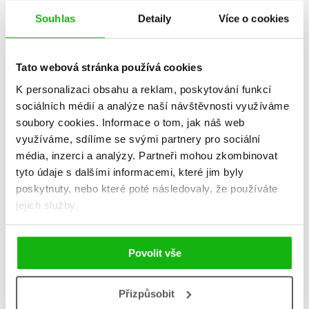
Souhlas
Detaily
Více o cookies
Neuvěřitelný fotbal:
Neuvěřiteln
Nejlepší fotbalové
Tato webová stránka používá cookies
3
příběhy
K personalizaci obsahu a reklam, poskytování funkcí
Matt Oldfield
Matt Old
sociálních médií a analýze naší návštěvnosti využíváme
soubory cookies.
Informace o tom, jak náš web
využíváme, sdílíme se svými partnery pro sociální
média, inzerci a analýzy.
Partneři mohou zkombinovat
tyto údaje s dalšími informacemi, které jim byly
Do košík
poskytnuty, nebo které poté následovaly, že používáte
Do košíku
279 Kč
jejich služby.
3
295 Kč
369 Kč
Povolit vše
Přizpůsobit