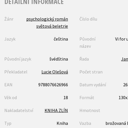
DETAILNÍ INFORMACE
Žánr
psychologický román
Číslo dílu
světová beletrie
Jazyk
čeština
Původní
Vi for
název
Původní jazyk
švédština
Řada
Jan
Překladatel
Lucie Olešová
Počet stran
EAN
9788076626966
Datum vydání
26
Věk od
18
Formát
130
Nakladatelství
KNIHA ZLÍN
Hmotnost
Typ
Kniha
Vazba
brožovaná 