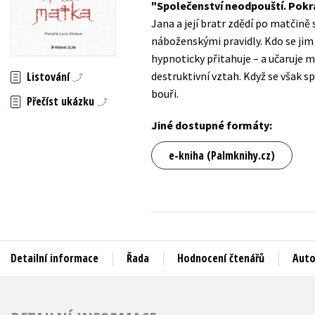
Společenství neodpouští. Pokra
Auto - moto
Jana a její bratr zdědí po matčině 
Jazyky
Beletrie pro děti
náboženskými pravidly. Kdo se jim
Kalendáře
hypnoticky přitahuje – a učaruje 
Beletrie pro dospělé
destruktivní vztah. Když se však sp
Listování
Kariéra a osobní rozvoj
Byznys a ekonomie
bouři.
Přečíst ukázku
Komiks
Jiné dostupné formáty:
V
e-kniha (Palmknihy.cz)
Detailní informace
Řada
Hodnocení čtenářů
Auto