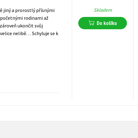
Skladem
ně jiný a prorostlý přísnými
s početnými rodinami až
Do košíku
 zároveň ukončit svůj
 velice nelibě… Schyluje se k
359
Kč
s DPH