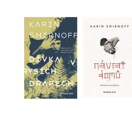
Návrat domů
Dívka v rysích drápech
Karin Smirnoff
Karin Smirnoff
Do košíku
Do košíku
399 Kč
499 Kč
359 Kč
449 Kč