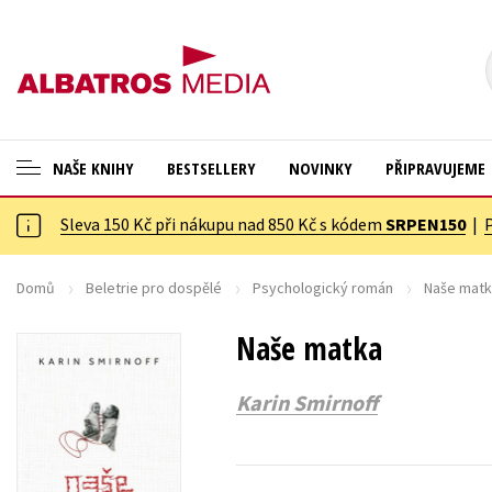
NAŠE KNIHY
BESTSELLERY
NOVINKY
PŘIPRAVUJEME
Sleva 150 Kč při nákupu nad 850 Kč s kódem
SRPEN150
|
ANGLICKÉ KNIHY -20 %
Cestování
VÝPRODEJ -70 %
Dárkové publikace
Domů
Beletrie pro dospělé
Psychologický román
Naše mat
KNIHY S DÁRKEM
Dárkové zboží
Naše matka
ASTERIX S DÁRKEM
Digitální fotografie
Karin Smirnoff
🎁DÁRKOVÉ PUBLIKACE
Esoterika a duchovní svět
✉️ DÁRKOVÉ POUKAZY
Historie a military
Hobby