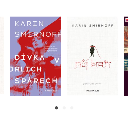
Můj bratr
Dívka v orlích spárech
Karin Smirnoff
Karin Smirnoff
Do košíku
Do košíku
375 Kč
469 Kč
319 Kč
399 Kč