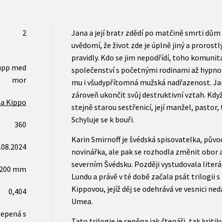
2
Jana a její bratr zdědí po matčině smrti dům v
uvědomí, že život zde je úplně jiný a proros
pravidly. Kdo se jim nepodřídí, toho komunit
 upp med
společenství s početnými rodinami až hypnoti
mor
mu i všudypřítomná mužská nadřazenost. Jan
zároveň ukončit svůj destruktivní vztah. Když
a Kippo
stejně starou sestřenicí, její manžel, pastor,
Schyluje se k bouři.
360
Karin Smirnoff je švédská spisovatelka, půvo
.08.2024
novinářka, ale pak se rozhodla změnit obor a
severním Švédsku. Později vystudovala literár
x200 mm
Lundu a právě v té době začala psát trilogii 
Kippovou, jejíž děj se odehrává ve vesnici ne
0,404
Umea.
lepená s
Tato trilogie je ceněna jak čtenáři, tak kritiky