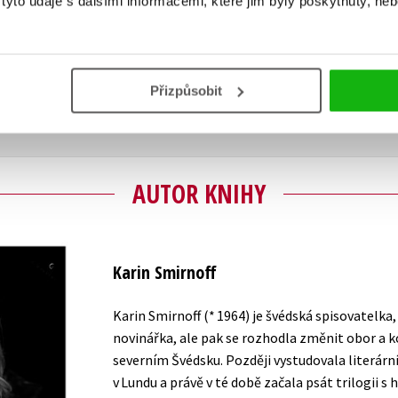
yto údaje s dalšími informacemi, které jim byly poskytnuty, neb
Vaše hodnocení
Uživatelskou recenzi mohou vkládat pouze registrovaní uživat
Přizpůsobit
Přihlásit
AUTOR KNIHY
Karin Smirnoff
Karin Smirnoff (* 1964) je švédská spisovatelka
novinářka, ale pak se rozhodla změnit obor a k
severním Švédsku. Později vystudovala literární
v Lundu a právě v té době začala psát trilogii s