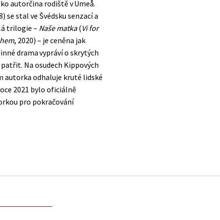
leko autorčina rodiště v Umeå.
8) se stal ve Švédsku senzací a
á trilogie –
Naše matka
(
Vi for
g hem
, 2020) – je ceněna jak
odinné drama vypráví o skrytých
 patřit. Na osudech Kippových
 autorka odhaluje kruté lidské
roce 2021 bylo oficiálně
torkou pro pokračování