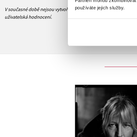
Partneři mohou zkombinovat t
používáte jejich služby.
V současné době nejsou vytvořena žádná
uživatelská hodnocení.