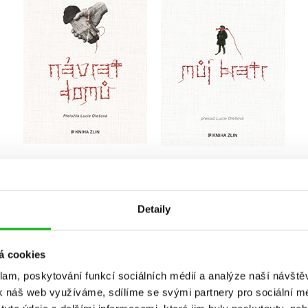
Do košíku
Do košíku
359 Kč
319 Kč
449 Kč
399 Kč
Detaily
á cookies
klam, poskytování funkcí sociálních médií a analýze naší návšt
k náš web využíváme, sdílíme se svými partnery pro sociální méd