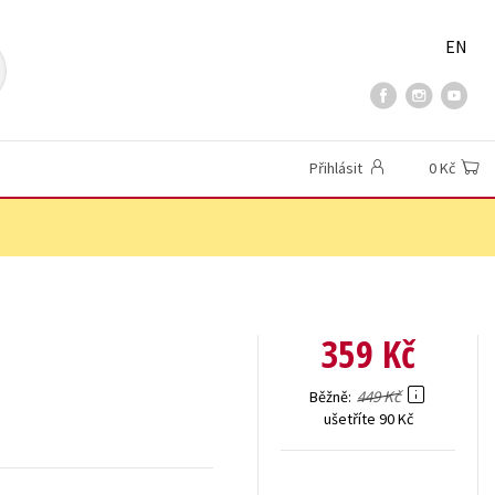
EN
Přihlásit
0 Kč
359 Kč
449 Kč
Běžně
ušetříte 90 Kč