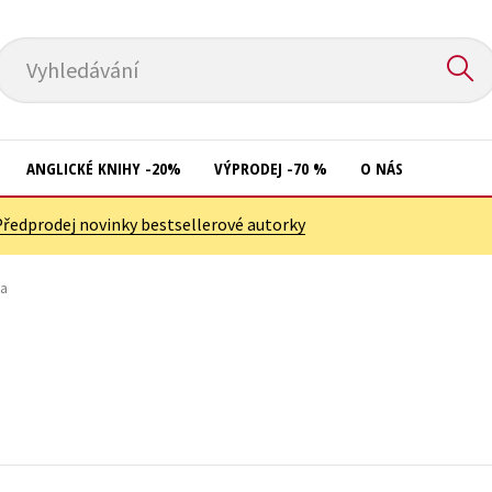
Vyhledávání
ANGLICKÉ KNIHY -20%
VÝPRODEJ -70 %
O NÁS
Předprodej novinky bestsellerové autorky
Přírodní vědy
Křížovky
Společnost, politika
ka
Kuchařky
Technika a věda
New Adult
Učebnice
Ostatní
Umění a kultura
Počítače
Výchova a pedagogika
Poezie
Young adult