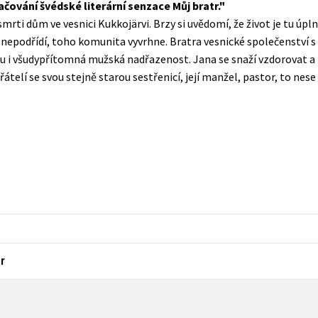
čování švédské literární senzace Můj bratr.
Populárně - naučná pro dospělé
smrti dům ve vesnici Kukkojärvi. Brzy si uvědomí, že život je tu úpl
Young adult (SK)
Populárně - naučné pro děti
 nepodřídí, toho komunita vyvrhne. Bratra vesnické společenství 
Zahraniční literatura
mu i všudypřítomná mužská nadřazenost. Jana se snaží vzdorovat a
Předškoláci
řátelí se svou stejně starou sestřenicí, její manžel, pastor, to nese
Zdraví a životní styl
Příroda a zahrada
šechny tituly
r