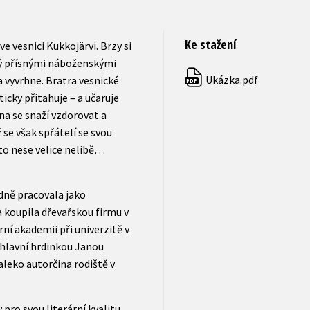
Ke stažení
e vesnici Kukkojärvi. Brzy si
tlý přísnými náboženskými
Ukázka.pdf
a vyvrhne. Bratra vesnické
PDF
cky přitahuje – a učaruje
a se snaží vzdorovat a
 se však spřátelí se svou
 to nese velice nelibě…
dně pracovala jako
 koupila dřevařskou firmu v
ní akademii při univerzitě v
s hlavní hrdinkou Janou
daleko autorčina rodiště v
 pro svou literární kvalitu.