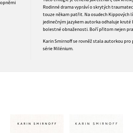
lopněmi
Rodinné drama vypráví o skrytých traumatech
touze někam patřit. Na osudech Kippových l
jedinečným jazykem autorka odhaluje kruté li
bolestné obnaženosti. Boří přitom nejen pra
Karin Smirnoff se rovněž stala autorkou pro
série Milénium.
Návrat domů
Můj bratr
Karin Smirnoff
Karin Smirnoff