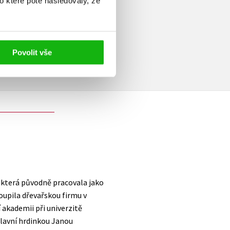
o které poté následovaly, že
elé
Povolit vše
, která původně pracovala jako
oupila dřevařskou firmu v
 akademii při univerzitě
 hlavní hrdinkou Janou