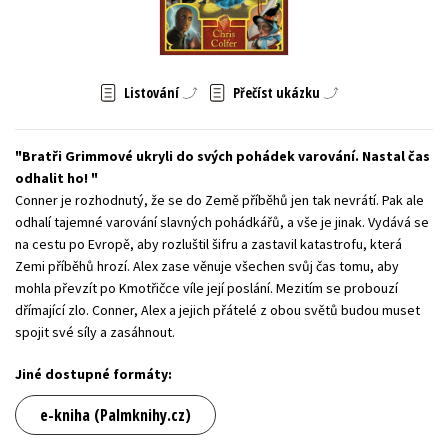
Young adult (SK)
Zahraniční literatura
Zdraví a životní styl
Všechny tituly
Listování
Přečíst ukázku
Bratři Grimmové ukryli do svých pohádek varování. Nastal čas
odhalit ho!
Conner je rozhodnutý, že se do Země příběhů jen tak nevrátí. Pak ale
odhalí tajemné varování slavných pohádkářů, a vše je jinak. Vydává se
na cestu po Evropě, aby rozluštil šifru a zastavil katastrofu, která
Zemi příběhů hrozí. Alex zase věnuje všechen svůj čas tomu, aby
mohla převzít po Kmotřičce víle její poslání. Mezitím se probouzí
dřímající zlo. Conner, Alex a jejich přátelé z obou světů budou muset
spojit své síly a zasáhnout.
Jiné dostupné formáty:
e-kniha (Palmknihy.cz)