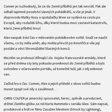
Conner je rozhodnutý, že se do Země příběhů jen tak nevrátí. Pak ale
odhalí tajemné poselství slavných pohádkářů, a vše je jinak. V
doprovodu Matky Husy a spolužačky Bree se vydává na cestu po
Evropě, aby rozluštili šifru, díky které budou moci zastavit katastrofu,
která Zemi příběhů hrozí.
Alex naopak tráví čas v milovaném pohádkovém světě. Snaží se naučit
všemu, co by měla umět, aby mohla převzít po Kmotřičce víle její
poslání a vést Shromáždění šťastných konců.
Mezitím se probouzí dřímající zlo. Vojsko francouzské armády, které
se před dvěma sty lety pokusilo proniknout do Země příběhů a bylo
uvězněno v očarovaném portálu, už konečně tuší, jak z něj uniknout
ven.
Začíná hra o čas. Conner, Alex a jejich přátelé z obou světů budou
muset spojit své síly a zasáhnout…
CHRIS COLFER je americký spisovatel, herec, zpěvák a producent,
držitel Zlatého glóbu za roli Kurta Hummela v seriálu Glee. Sám napsal,
produkoval a hrál ve filmu Zasažen bleskem (Struck by Lightning),