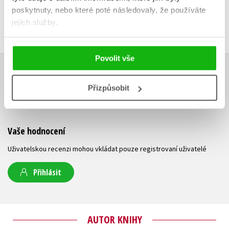
poskytnuty, nebo které poté následovaly, že používáte
jejich služby.
Povolit vše
HODNOCENÍ ČTENÁŘŮ
Přizpůsobit
V současné době nejsou vytvořena žádná uživatelská hodnocení.
Vaše hodnocení
Uživatelskou recenzi mohou vkládat pouze registrovaní uživatelé
Přihlásit
AUTOR KNIHY