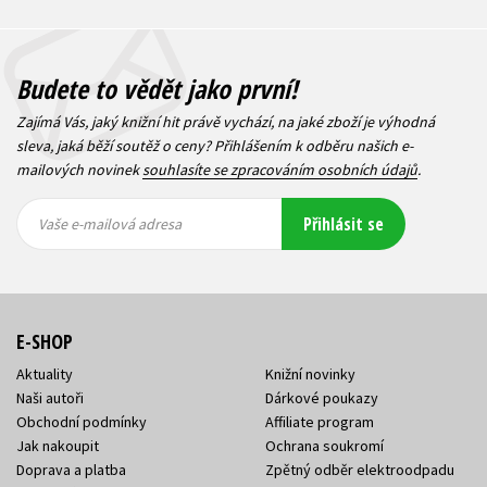
Budete to vědět jako první!
Zajímá Vás, jaký knižní hit právě vychází, na jaké zboží je výhodná
sleva, jaká běží soutěž o ceny? Přihlášením k odběru našich e-
mailových novinek
souhlasíte se zpracováním osobních údajů
.
Vaše e-
Vaše e-
Přihlásit se
mailová
mailová
Vaše e-mailová adresa
adresa
adresa
E-SHOP
Aktuality
Knižní novinky
Naši autoři
Dárkové poukazy
Obchodní podmínky
Affiliate program
Jak nakoupit
Ochrana soukromí
Doprava a platba
Zpětný odběr elektroodpadu