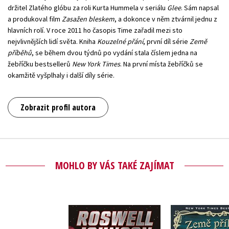
držitel Zlatého glóbu za roli Kurta Hummela v seriálu
Glee
. Sám napsal
a produkoval film
Zasažen bleskem
, a dokonce v něm ztvárnil jednu z
hlavních rolí. V roce 2011 ho časopis Time zařadil mezi sto
nejvlivnějších lidí světa. Kniha
Kouzelné přání
, první díl série
Země
příběhů
, se během dvou týdnů po vydání stala číslem jedna na
žebříčku bestsellerů
New York Times
. Na první místa žebříčků se
okamžitě vyšplhaly i další díly série.
Zobrazit profil autora
MOHLO BY VÁS TAKÉ ZAJÍMAT
Roswell Johnson
Země pří
zachraňuje svět