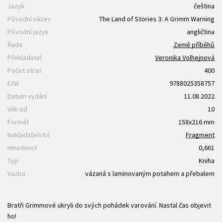
Jazyk
čeština
Původní název
The Land of Stories 3: A Grimm Warning
Původní jazyk
angličtina
Řada
Země příběhů
Překladatel
Veronika Volhejnová
Počet stran
400
EAN
9788025358757
Datum vydání
11.08.2022
Věk od
10
Formát
158x216 mm
Nakladatelství
Fragment
Hmotnost
0,661
Typ
Kniha
Vazba
vázaná s laminovaným potahem a přebalem
Bratři Grimmové ukryli do svých pohádek varování. Nastal čas objevit
ho!