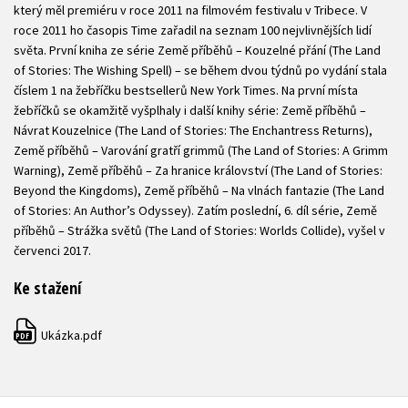
který měl premiéru v roce 2011 na filmovém festivalu v Tribece. V
roce 2011 ho časopis Time zařadil na seznam 100 nejvlivnějších lidí
světa. První kniha ze série Země příběhů – Kouzelné přání (The Land
of Stories: The Wishing Spell) – se během dvou týdnů po vydání stala
číslem 1 na žebříčku bestsellerů New York Times. Na první místa
žebříčků se okamžitě vyšplhaly i další knihy série: Země příběhů –
Návrat Kouzelnice (The Land of Stories: The Enchantress Returns),
Země příběhů – Varování gratří grimmů (The Land of Stories: A Grimm
Warning), Země příběhů – Za hranice království (The Land of Stories:
Beyond the Kingdoms), Země příběhů – Na vlnách fantazie (The Land
of Stories: An Author’s Odyssey). Zatím poslední, 6. díl série, Země
příběhů – Strážka světů (The Land of Stories: Worlds Collide), vyšel v
červenci 2017.
Ke stažení
Ukázka.pdf
PDF