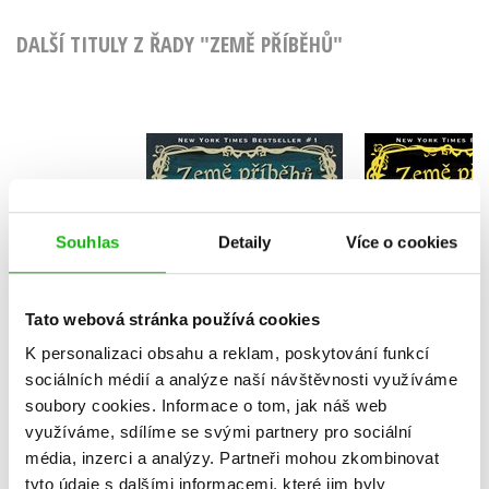
DALŠÍ TITULY Z ŘADY "ZEMĚ PŘÍBĚHŮ"
Země příběhů -
Země příbě
Kouzelné přání
vlnách fa
Chris Colfer
Chris Co
Souhlas
Detaily
Více o cookies
Tato webová stránka používá cookies
K personalizaci obsahu a reklam, poskytování funkcí
Do košíku
Do košík
sociálních médií a analýze naší návštěvnosti využíváme
295 Kč
105 Kč
369 Kč
3
soubory cookies.
Informace o tom, jak náš web
využíváme, sdílíme se svými partnery pro sociální
média, inzerci a analýzy.
Partneři mohou zkombinovat
tyto údaje s dalšími informacemi, které jim byly