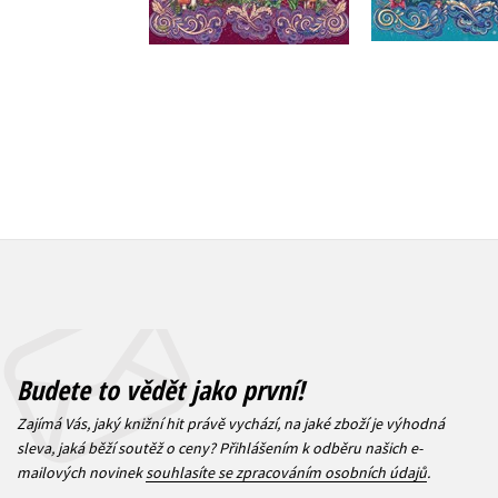
399 Kč
499 Kč
399 Kč
4
Budete to vědět jako první!
Zajímá Vás, jaký knižní hit právě vychází, na jaké zboží je výhodná
sleva, jaká běží soutěž o ceny? Přihlášením k odběru našich e-
mailových novinek
souhlasíte se zpracováním osobních údajů
.