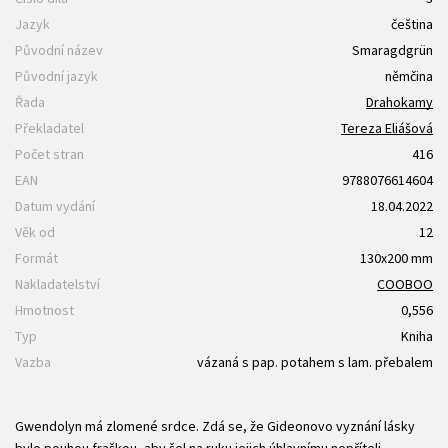
Jazyk
čeština
Původní název
Smaragdgrün
Původní jazyk
němčina
Řada
Drahokamy
Překladatel
Tereza Eliášová
Počet stran
416
EAN
9788076614604
Datum vydání
18.04.2022
Věk od
12
Formát
130x200 mm
Nakladatelství
COOBOO
Hmotnost
0,556
Typ
Kniha
Vazba
vázaná s pap. potahem s lam. přebalem
Gwendolyn má zlomené srdce. Zdá se, že Gideonovo vyznání lásky