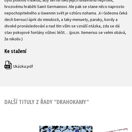
bylo pouhou fraškou, aby šel na ruku jejich úhlavnímu nepříteli,
hrozivému hraběti Saint Germainovi. Ale pak se stane něco naprosto
nepochopitelného a Gwennin svět je vzhůru nohama. Ji i Gideona čeká
dech beroucí úprk do minulosti, a taky menuety, paruky, kordy a
divoké pronásledování a nad tím vším se vznáší otázka, zda se dá
stav pokojové fontány vůbec léčit… (pozn. Xemerius se velmi obává,
že nikoliv.)
Ke stažení
Ukázka.pdf
PDF
DALŠÍ TITULY Z ŘADY "DRAHOKAMY"