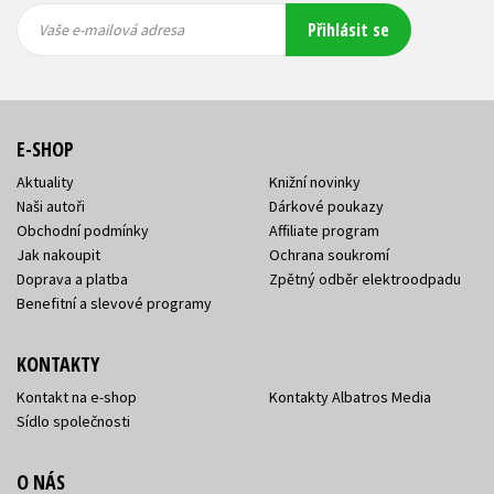
Vaše e-
Vaše e-
Přihlásit se
mailová
mailová
Vaše e-mailová adresa
adresa
adresa
E-SHOP
Aktuality
Knižní novinky
Naši autoři
Dárkové poukazy
Obchodní podmínky
Affiliate program
Jak nakoupit
Ochrana soukromí
Doprava a platba
Zpětný odběr elektroodpadu
Benefitní a slevové programy
KONTAKTY
Kontakt na e-shop
Kontakty Albatros Media
Sídlo společnosti
O NÁS