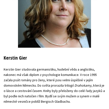
Kerstin Gier
Kerstin Gier studovala germanistiku, hudební vědu a anglistiku,
nakonec má však diplom z psychologie komunikace. V roce 1995
začala psát romány pro ženy, které jsou velmi úspěšné v jejím
domovském Německu. Do světa prorazila trilogií
Drahokamy
, která je
o lásce a cestování časem. Knihy byly přeloženy do celé řady jazyků a
byl podle nich natočen i film. Bydlí se svým mužem a synem v malé
německé vesničce poblíž Bergisch Gladbachu.