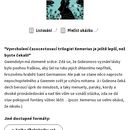
Young adult (SK)
Zahraniční literatura
Zdraví a životní styl
Všechny tituly
Listování
Přečíst ukázku
Vyvrcholení časocestovací trilogie! Xemerius je ještě lepší, než
byste čekali!
Gwendolyn má zlomené srdce. Zdá se, že Gideonovo vyznání lásky
bylo pouhou fraškou, aby šel na ruku jejich úhlavnímu nepříteli,
hrozivému hraběti Saint Germainovi. Ale pak se stane něco naprosto
nepochopitelného a Gwennin svět je vzhůru nohama. Ji i Gideona čeká
dech beroucí úprk do minulosti, a taky menuety, paruky, kordy a
divoké pronásledování a nad tím vším se vznáší otázka, zda se dá
stav pokojové fontány vůbec léčit… (pozn. Xemerius se velmi obává,
že nikoliv.)
Jiné dostupné formáty: