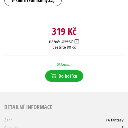
e-kniha (Palmknihy.cz)
319 Kč
399 Kč
Běžně
ušetříte 80 Kč
Skladem
Do košíku
DETAILNÍ INFORMACE
Žánr
YA fantasy
Číslo dílu
3