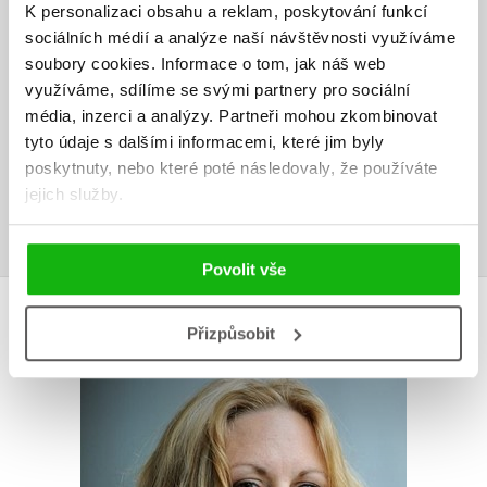
HODNOCENÍ ČTENÁŘŮ
K personalizaci obsahu a reklam, poskytování funkcí
sociálních médií a analýze naší návštěvnosti využíváme
V současné době nejsou vytvořena žádná uživatelská hodnocení.
soubory cookies.
Informace o tom, jak náš web
využíváme, sdílíme se svými partnery pro sociální
média, inzerci a analýzy.
Partneři mohou zkombinovat
Vaše hodnocení
tyto údaje s dalšími informacemi, které jim byly
Uživatelskou recenzi mohou vkládat pouze registrovaní uživatelé
poskytnuty, nebo které poté následovaly, že používáte
jejich služby.
Přihlásit
Povolit vše
AUTOR KNIHY
Přizpůsobit