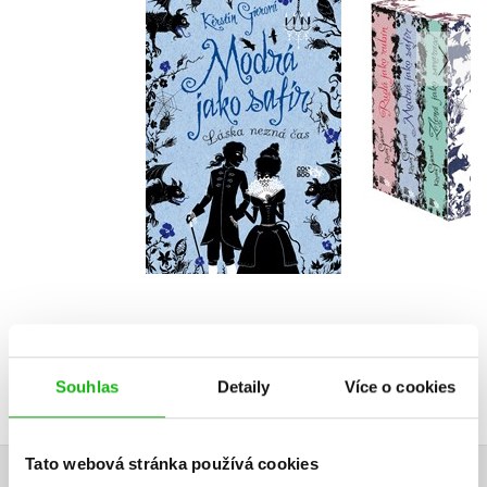
Modrá jako safír
Drahoka
Kerstin Gier
Kerstin 
Do košíku
Do košík
120 Kč
799 Kč
399 Kč
9
Souhlas
Detaily
Více o cookies
Tato webová stránka používá cookies