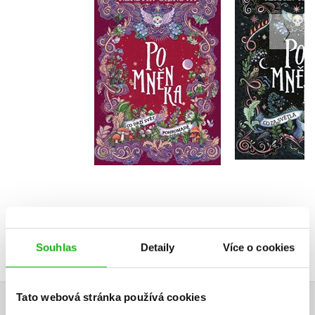
Pomněnka: Co drží
světla nen
svět pohromadě
Kerstin 
Kerstin Gier
Do košíku
Do košík
399 Kč
499 Kč
319 Kč
3
Souhlas
Detaily
Více o cookies
Tato webová stránka používá cookies