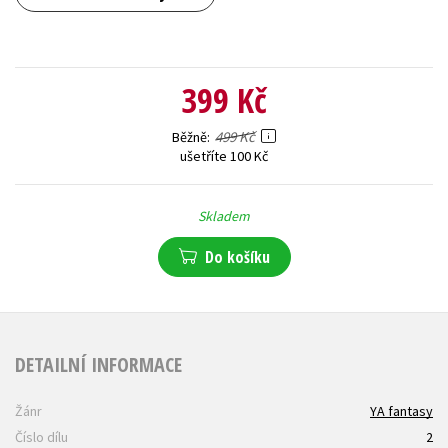
399 Kč
499 Kč
Běžně
ušetříte 100 Kč
Skladem
Do košíku
DETAILNÍ INFORMACE
Žánr
YA fantasy
Číslo dílu
2