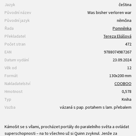
Jazyk
čeština
Původní název
Was bisher verloren war
Původní jazyk
němčina
Řada
Pomněnka
Překladatel
Tereza Eliášová
Počet stran
472
EAN
9788074987267
Datum vydání
23.09.2024
Věk od
12
Formát
130x200 mm
Nakladatelství
COOBOO
Hmotnost
0,578
Typ
Kniha
Vazba
vázaná s pap. potahem s lam. přebalem
Kámošit se s vílami, procházet portály do paralelního světa a ovládat
superschopnosti – na to všechno už si Quinn zvyknul. Jenže za