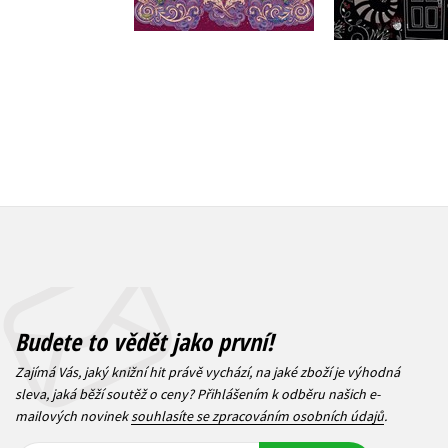
399 Kč
319 Kč
499 Kč
3
Budete to vědět jako první!
Zajímá Vás, jaký knižní hit právě vychází, na jaké zboží je výhodná
sleva, jaká běží soutěž o ceny? Přihlášením k odběru našich e-
mailových novinek
souhlasíte se zpracováním osobních údajů
.