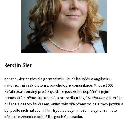
Kerstin Gier
Kerstin Gier studovala germanistiku, hudební vědu a anglistiku,
nakonec má však diplom z psychologie komunikace. V roce 1995
začala psát romány pro ženy, které jsou velmi úspěšné v jejím
domovském Německu. Do světa prorazila trilogií
Drahokamy
, která je
o lásce a cestování časem. Knihy byly přeloženy do celé řady jazyků a
byl podle nich natočen i film. Bydlí se svým mužem a synem v malé
německé vesničce poblíž Bergisch Gladbachu.