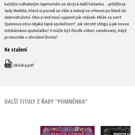
každým odhaleným tajemstvím se skrývá další hádanka… ještěže je
tady Matilda, která si poradí se vším a nebojí se vrhnout po hlavě do
dobrodružství. Oba si teď musí vyjasnit pár otázek: Může za smrt
Quinnova otce nějaká tajná společnost? Jak zkrotit sfingu a jak novou
intrikánskou spolužačku? A může být člověk vůbec zamilovaný, když
je neustále v ohrožení života?
Ke stažení
Ukázka.pdf
PDF
DALŠÍ TITULY Z ŘADY "POMNĚNKA"
Pomněnka: