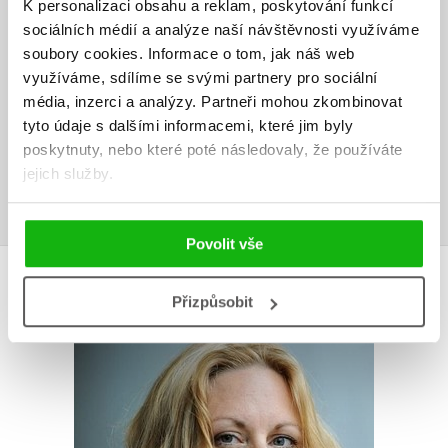
HODNOCENÍ ČTENÁŘŮ
K personalizaci obsahu a reklam, poskytování funkcí
sociálních médií a analýze naší návštěvnosti využíváme
V současné době nejsou vytvořena žádná uživatelská hodnocení.
soubory cookies.
Informace o tom, jak náš web
využíváme, sdílíme se svými partnery pro sociální
Vaše hodnocení
média, inzerci a analýzy.
Partneři mohou zkombinovat
tyto údaje s dalšími informacemi, které jim byly
Uživatelskou recenzi mohou vkládat pouze registrovaní uživatelé
poskytnuty, nebo které poté následovaly, že používáte
jejich služby.
Přihlásit
Povolit vše
AUTOR KNIHY
Přizpůsobit