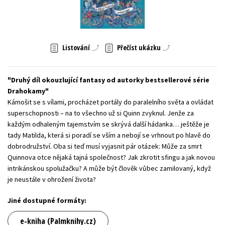
Young adult (SK)
Zahraniční literatura
Zdraví a životní styl
Všechny tituly
Listování
Přečíst ukázku
Druhý díl okouzlující fantasy od autorky bestsellerové série
Drahokamy
Kámošit se s vílami, procházet portály do paralelního světa a ovládat
superschopnosti – na to všechno už si Quinn zvyknul. Jenže za
každým odhaleným tajemstvím se skrývá další hádanka… ještěže je
tady Matilda, která si poradí se vším a nebojí se vrhnout po hlavě do
dobrodružství. Oba si teď musí vyjasnit pár otázek: Může za smrt
Quinnova otce nějaká tajná společnost? Jak zkrotit sfingu a jak novou
intrikánskou spolužačku? A může být člověk vůbec zamilovaný, když
je neustále v ohrožení života?
Jiné dostupné formáty:
e-kniha (Palmknihy.cz)