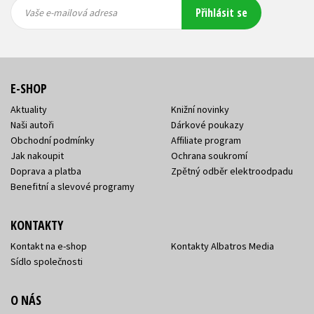
Vaše e-
Vaše e-
Přihlásit se
mailová
mailová
Vaše e-mailová adresa
adresa
adresa
E-SHOP
Aktuality
Knižní novinky
Naši autoři
Dárkové poukazy
Obchodní podmínky
Affiliate program
Jak nakoupit
Ochrana soukromí
Doprava a platba
Zpětný odběr elektroodpadu
Benefitní a slevové programy
KONTAKTY
Kontakt na e-shop
Kontakty Albatros Media
Sídlo společnosti
O NÁS