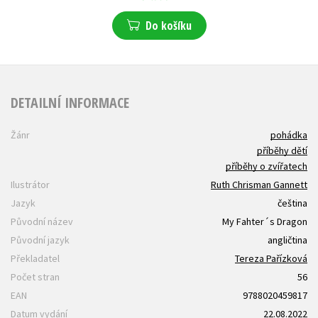
Do košíku
DETAILNÍ INFORMACE
Žánr
pohádka
příběhy dětí
příběhy o zvířatech
Ilustrátor
Ruth Chrisman Gannett
Jazyk
čeština
Původní název
My Fahter´s Dragon
Původní jazyk
angličtina
Překladatel
Tereza Pařízková
Počet stran
56
EAN
9788020459817
Datum vydání
22.08.2022