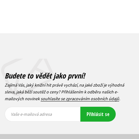
Budete to vědět jako první!
Zajímá Vás, jaký knižní hit právě vychází, na jaké zboží je výhodná
sleva, jaká běží soutěž o ceny? Přihlášením k odběru našich e-
mailových novinek
souhlasíte se zpracováním osobních údajů
.
Vaše e-
Vaše e-
Přihlásit se
mailová
mailová
Vaše e-mailová adresa
adresa
adresa