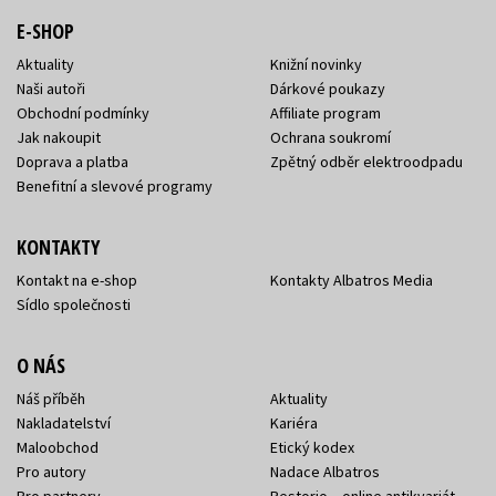
E-SHOP
Aktuality
Knižní novinky
Naši autoři
Dárkové poukazy
Obchodní podmínky
Affiliate program
Jak nakoupit
Ochrana soukromí
Doprava a platba
Zpětný odběr elektroodpadu
Benefitní a slevové programy
KONTAKTY
Kontakt na e-shop
Kontakty Albatros Media
Sídlo společnosti
O NÁS
Náš příběh
Aktuality
Nakladatelství
Kariéra
Maloobchod
Etický kodex
Pro autory
Nadace Albatros
Pro partnery
Restorio – online antikvariát