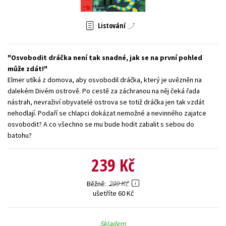
Young adult (SK)
Zahraniční literatura
Zdraví a životní styl
Listování
Všechny tituly
Osvobodit dráčka není tak snadné, jak se na první pohled
může zdát!
Elmer utíká z domova, aby osvobodil dráčka, který je uvězněn na
dalekém Divém ostrově. Po cestě za záchranou na něj čeká řada
nástrah, nevraživí obyvatelé ostrova se totiž dráčka jen tak vzdát
nehodlají. Podaří se chlapci dokázat nemožné a nevinného zajatce
osvobodit? A co všechno se mu bude hodit zabalit s sebou do
batohu?
239 Kč
299 Kč
Běžně
ušetříte 60 Kč
Skladem