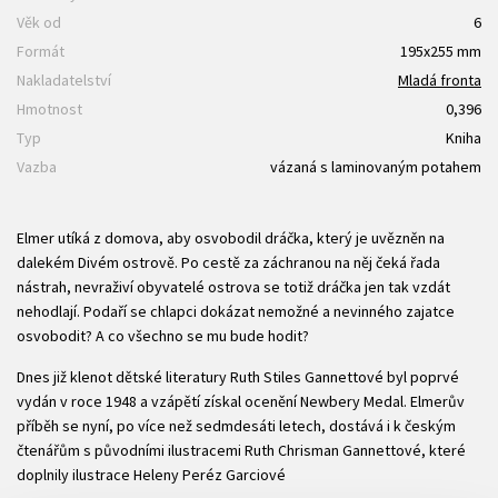
Věk od
6
Formát
195x255 mm
Nakladatelství
Mladá fronta
Hmotnost
0,396
Typ
Kniha
Vazba
vázaná s laminovaným potahem
Elmer utíká z domova, aby osvobodil dráčka, který je uvězněn na
dalekém Divém ostrově. Po cestě za záchranou na něj čeká řada
nástrah, nevraživí obyvatelé ostrova se totiž dráčka jen tak vzdát
nehodlají. Podaří se chlapci dokázat nemožné a nevinného zajatce
osvobodit? A co všechno se mu bude hodit?
Dnes již klenot dětské literatury Ruth Stiles Gannettové byl poprvé
vydán v roce 1948 a vzápětí získal ocenění Newbery Medal. Elmerův
příběh se nyní, po více než sedmdesáti letech, dostává i k českým
čtenářům s původními ilustracemi Ruth Chrisman Gannettové, které
doplnily ilustrace Heleny Peréz Garciové