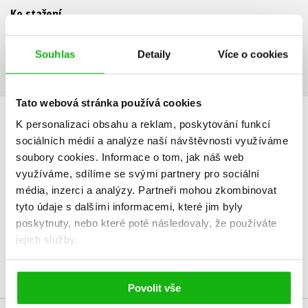
Ke stažení
Ukázka.pdf
PDF
Souhlas
Detaily
Více o cookies
Tato webová stránka používá cookies
K personalizaci obsahu a reklam, poskytování funkcí
HODNOCENÍ ČTENÁŘŮ
sociálních médií a analýze naší návštěvnosti využíváme
soubory cookies.
Informace o tom, jak náš web
V současné době nejsou vytvořena žádná uživatelská hodnocení.
využíváme, sdílíme se svými partnery pro sociální
média, inzerci a analýzy.
Partneři mohou zkombinovat
Vaše hodnocení
tyto údaje s dalšími informacemi, které jim byly
poskytnuty, nebo které poté následovaly, že používáte
Uživatelskou recenzi mohou vkládat pouze registrovaní uživatelé
jejich služby.
Přihlásit
Povolit vše