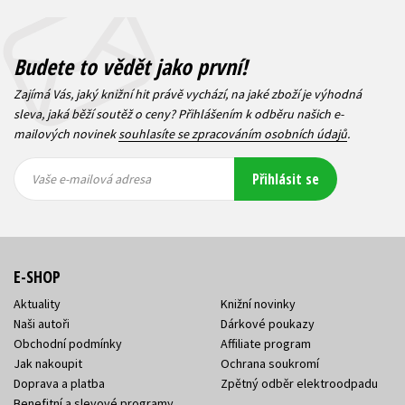
Budete to vědět jako první!
Zajímá Vás, jaký knižní hit právě vychází, na jaké zboží je výhodná
sleva, jaká běží soutěž o ceny? Přihlášením k odběru našich e-
mailových novinek
souhlasíte se zpracováním osobních údajů
.
Vaše e-
Vaše e-
Přihlásit se
mailová
mailová
Vaše e-mailová adresa
adresa
adresa
E-SHOP
Aktuality
Knižní novinky
Naši autoři
Dárkové poukazy
Obchodní podmínky
Affiliate program
Jak nakoupit
Ochrana soukromí
Doprava a platba
Zpětný odběr elektroodpadu
Benefitní a slevové programy