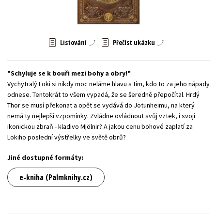
Young adult (SK)
Zahraniční literatura
Zdraví a životní styl
Všechny tituly
Listování
Přečíst ukázku
Schyluje se k bouři mezi bohy a obry!
Vychytralý Loki si nikdy moc neláme hlavu s tím, kdo to za jeho nápady
odnese. Tentokrát to všem vypadá, že se šeredně přepočítal. Hrdý
Thor se musí překonat a opět se vydává do Jötunheimu, na který
nemá ty nejlepší vzpomínky. Zvládne ovládnout svůj vztek, i svoji
ikonickou zbraň - kladivo Mjölnir? A jakou cenu bohové zaplatí za
Lokiho poslední výstřelky ve světě obrů?
Jiné dostupné formáty:
e-kniha (Palmknihy.cz)