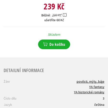
239 Kč
299 Kč
Běžně
ušetříte 60 Kč
Skladem
Do košíku
DETAILNÍ INFORMACE
Žánr
pověsti, mýty, báje
YA fantasy
YA historické romány
Číslo dílu
3
Jazyk
čeština