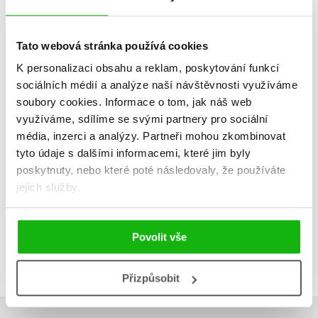
Thor v zemi obrů
Sergio A. Sierra
Tato webová stránka používá cookies
K personalizaci obsahu a reklam, poskytování funkcí
sociálních médií a analýze naší návštěvnosti využíváme
soubory cookies.
Informace o tom, jak náš web
využíváme, sdílíme se svými partnery pro sociální
Do košíku
média, inzerci a analýzy.
Partneři mohou zkombinovat
239 Kč
tyto údaje s dalšími informacemi, které jim byly
299 Kč
poskytnuty, nebo které poté následovaly, že používáte
jejich služby.
Povolit vše
Přizpůsobit