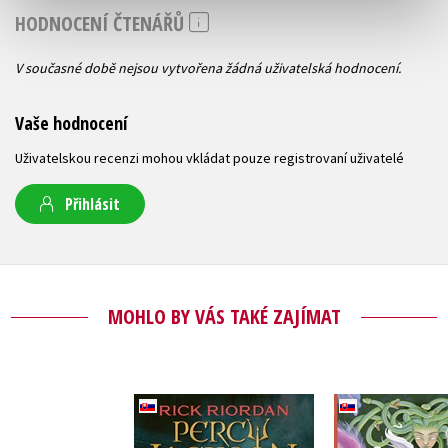
HODNOCENÍ ČTENÁŘŮ
V současné době nejsou vytvořena žádná uživatelská hodnocení.
Vaše hodnocení
Uživatelskou recenzi mohou vkládat pouze registrovaní uživatelé
Přihlásit
MOHLO BY VÁS TAKÉ ZAJÍMAT
Percy Jackson 7 –
Fantastick
Hnev trojhlavej
(sloven