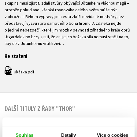
skupina musí zjistit, zdali stvůry obývající Jötunheim vládnou magií –
protože pokud ano, křehká rovnováha celého světa může být
v ohrožení! Během výpravy jim cestu zkříží nevídané nestvůry, jež
představují výzvu i pro samotného boha hromu. A zdaleka nejde
o jediné nebezpečí, které jim hrozí! V pevnosti záhadného krále obrů
Útgardalokiho brzy zjistí, že ani jejich božská síla nemusí stačit na to,
aby se z Jötunheimu vrátili živí…
Ke stažení
Ukázka.pdf
PDF
DALŠÍ TITULY Z ŘADY "THOR"
Souhlas
Detaily
Více o cookies