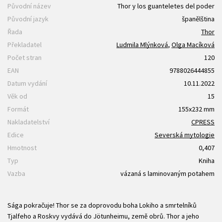
Původní název
Thor y los guanteletes del poder
Původní jazyk
španělština
Řada
Thor
Překladatel
Ludmila Mlýnková
,
Olga Macíková
Počet stran
120
EAN
9788026444855
Datum vydání
10.11.2022
Věk od
15
Formát
155x232 mm
Nakladatelství
CPRESS
Edice
Severská mytologie
Hmotnost
0,407
Typ
Kniha
Vazba
vázaná s laminovaným potahem
Sága pokračuje! Thor se za doprovodu boha Lokiho a smrtelníků
Tjalfeho a Roskvy vydává do Jötunheimu, země obrů. Thor a jeho