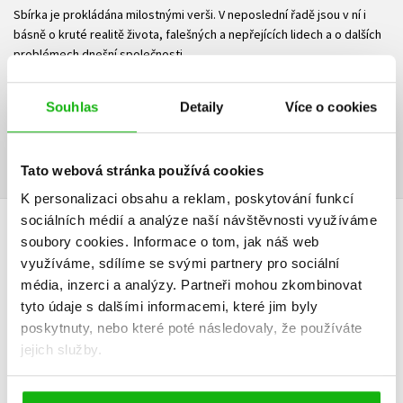
Sbírka je prokládána milostnými verši. V neposlední řadě jsou v ní i
básně o kruté realitě života, falešných a nepřejících lidech a o dalších
problémech dnešní společnosti.
Ke stažení
Souhlas
Detaily
Více o cookies
Ukázka.pdf
PDF
Tato webová stránka používá cookies
K personalizaci obsahu a reklam, poskytování funkcí
sociálních médií a analýze naší návštěvnosti využíváme
HODNOCENÍ ČTENÁŘŮ
soubory cookies.
Informace o tom, jak náš web
využíváme, sdílíme se svými partnery pro sociální
V současné době nejsou vytvořena žádná uživatelská hodnocení.
média, inzerci a analýzy.
Partneři mohou zkombinovat
tyto údaje s dalšími informacemi, které jim byly
poskytnuty, nebo které poté následovaly, že používáte
Vaše hodnocení
jejich služby.
Uživatelskou recenzi mohou vkládat pouze registrovaní uživatelé