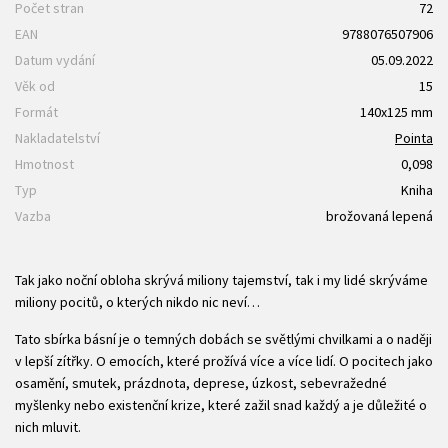
Počet stran
72
EAN
9788076507906
Datum vydání
05.09.2022
Věk od
15
Formát
140x125 mm
Nakladatelství
Pointa
Hmotnost
0,098
Typ
Kniha
Vazba
brožovaná lepená
Tak jako noční obloha skrývá miliony tajemství, tak i my lidé skrýváme
miliony pocitů, o kterých nikdo nic neví…
Tato sbírka básní je o temných dobách se světlými chvilkami a o naději
v lepší zítřky. O emocích, které prožívá více a více lidí. O pocitech jako
osamění, smutek, prázdnota, deprese, úzkost, sebevražedné
myšlenky nebo existenční krize, které zažil snad každý a je důležité o
nich mluvit.