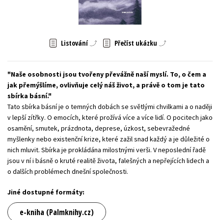
Young adult (SK)
Zahraniční literatura
Zdraví a životní styl
Všechny tituly
Listování
Přečíst ukázku
Naše osobnosti jsou tvořeny převážně naší myslí. To, o čem a
jak přemýšlíme, ovlivňuje celý náš život, a právě o tom je tato
sbírka básní.
Tato sbírka básní je o temných dobách se světlými chvilkami a o naději
v lepší zítřky. O emocích, které prožívá více a více lidí. O pocitech jako
osamění, smutek, prázdnota, deprese, úzkost, sebevražedné
myšlenky nebo existenční krize, které zažil snad každý a je důležité o
nich mluvit. Sbírka je prokládána milostnými verši. V neposlední řadě
jsou v ní i básně o kruté realitě života, falešných a nepřejících lidech a
o dalších problémech dnešní společnosti.
Jiné dostupné formáty:
e-kniha (Palmknihy.cz)