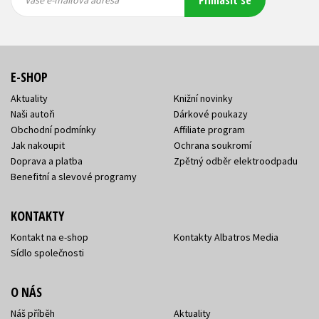
Přihlásit se
mailová
mailová
Vaše e-mailová adresa
adresa
adresa
E-SHOP
Aktuality
Knižní novinky
Naši autoři
Dárkové poukazy
Obchodní podmínky
Affiliate program
Jak nakoupit
Ochrana soukromí
Doprava a platba
Zpětný odběr elektroodpadu
Benefitní a slevové programy
KONTAKTY
Kontakt na e-shop
Kontakty Albatros Media
Sídlo společnosti
O NÁS
Náš příběh
Aktuality