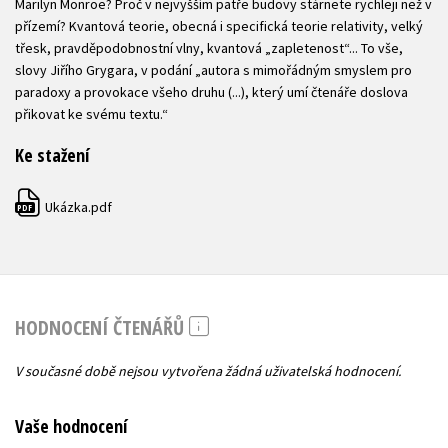
Marilyn Monroe? Proč v nejvyšším patře budovy stárnete rychleji než v
přízemí? Kvantová teorie, obecná i specifická teorie relativity, velký
třesk, pravděpodobnostní vlny, kvantová „zapletenost“... To vše,
slovy Jiřího Grygara, v podání „autora s mimořádným smyslem pro
paradoxy a provokace všeho druhu (...), který umí čtenáře doslova
přikovat ke svému textu.“
Ke stažení
Ukázka.pdf
PDF
HODNOCENÍ ČTENÁŘŮ
V současné době nejsou vytvořena žádná uživatelská hodnocení.
Vaše hodnocení