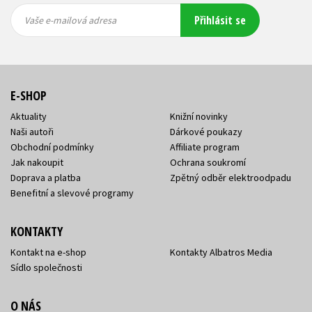
Vaše e-
Vaše e-
Přihlásit se
mailová
mailová
Vaše e-mailová adresa
adresa
adresa
E-SHOP
Aktuality
Knižní novinky
Naši autoři
Dárkové poukazy
Obchodní podmínky
Affiliate program
Jak nakoupit
Ochrana soukromí
Doprava a platba
Zpětný odběr elektroodpadu
Benefitní a slevové programy
KONTAKTY
Kontakt na e-shop
Kontakty Albatros Media
Sídlo společnosti
O NÁS