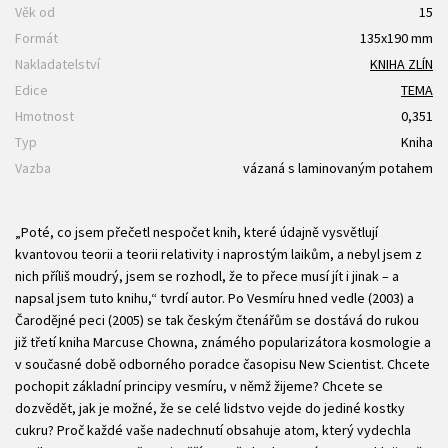
Věk od
15
Formát
135x190 mm
Nakladatelství
KNIHA ZLÍN
Edice
TEMA
Hmotnost
0,351
Typ
Kniha
Vazba
vázaná s laminovaným potahem
„Poté, co jsem přečetl nespočet knih, které údajně vysvětlují
kvantovou teorii a teorii relativity i naprostým laikům, a nebyl jsem z
nich příliš moudrý, jsem se rozhodl, že to přece musí jít i jinak – a
napsal jsem tuto knihu,“ tvrdí autor. Po Vesmíru hned vedle (2003) a
Čarodějné peci (2005) se tak českým čtenářům se dostává do rukou
již třetí kniha Marcuse Chowna, známého popularizátora kosmologie a
v současné době odborného poradce časopisu New Scientist. Chcete
pochopit základní principy vesmíru, v němž žijeme? Chcete se
dozvědět, jak je možné, že se celé lidstvo vejde do jediné kostky
cukru? Proč každé vaše nadechnutí obsahuje atom, který vydechla