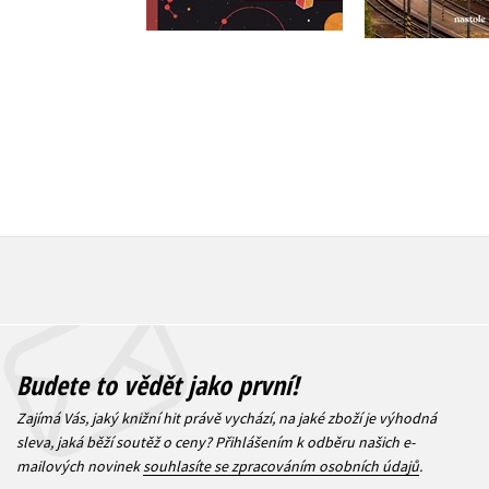
359 Kč
4
239 Kč
299 Kč
Budete to vědět jako první!
Zajímá Vás, jaký knižní hit právě vychází, na jaké zboží je výhodná
sleva, jaká běží soutěž o ceny? Přihlášením k odběru našich e-
mailových novinek
souhlasíte se zpracováním osobních údajů
.