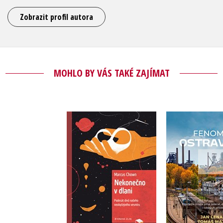
Zobrazit profil autora
MOHLO BY VÁS TAKÉ ZAJÍMAT
Nekonečno v dlani
Fenomén O
Marcus Chown
Tomáš Majliš
,
Do košík
Do košíku