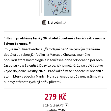
Young adult (SK)
Zahraniční literatura
Zdraví a životní styl
Všechny tituly
Listování
Hlavní problémy fyziky 20. století podané čtenáři zábavnou a
čtivou formou.
Po „Vesmíru hned vedle" a „Čarodějné peci" se českým čtenářům
dostává do rukou již třetí kniha Marcuse Chowna, známého
popularizátora kosmologie a v současné době odborného poradce
časopisu New Scientist. Dozvíte se, jak je možné, že se celé lidstvo
vejde do jediné kostky cukru. Proč každé vaše nadechnutí obsahuje
atom, který vydechla Marilyn Monroe. Anebo proč v nejvyšším patře
budovy stárnete rychleji než v přízemí.
279 Kč
349 Kč
Běžně
ušetříte 70 Kč