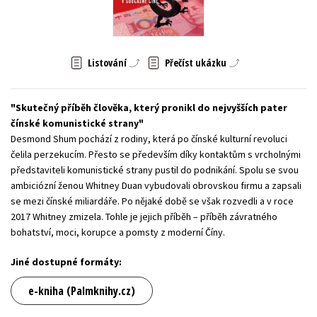
Young adult (SK)
Zahraniční literatura
Zdraví a životní styl
Všechny tituly
Listování
Přečíst ukázku
Skutečný příběh člověka, který pronikl do nejvyšších pater
čínské komunistické strany
Desmond Shum pochází z rodiny, která po čínské kulturní revoluci
čelila perzekucím. Přesto se především díky kontaktům s vrcholnými
představiteli komunistické strany pustil do podnikání. Spolu se svou
ambiciózní ženou Whitney Duan vybudovali obrovskou firmu a zapsali
se mezi čínské miliardáře. Po nějaké době se však rozvedli a v roce
2017 Whitney zmizela. Tohle je jejich příběh – příběh závratného
bohatství, moci, korupce a pomsty z moderní Číny.
Jiné dostupné formáty:
e-kniha (Palmknihy.cz)