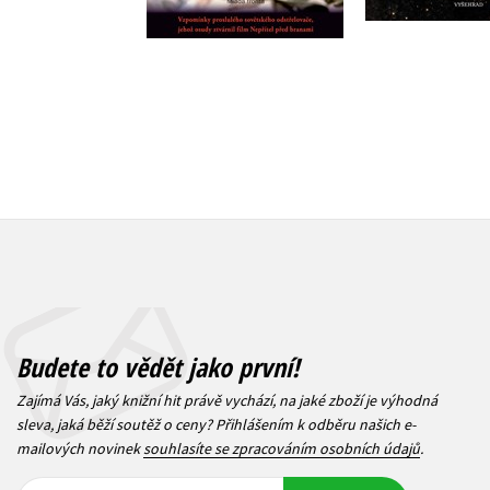
279 Kč
349 Kč
Budete to vědět jako první!
Zajímá Vás, jaký knižní hit právě vychází, na jaké zboží je výhodná
sleva, jaká běží soutěž o ceny? Přihlášením k odběru našich e-
mailových novinek
souhlasíte se zpracováním osobních údajů
.
Vaše e-
Vaše e-