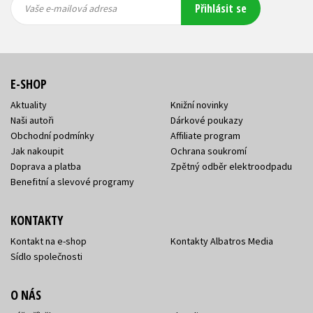
Přihlásit se
mailová
mailová
Vaše e-mailová adresa
adresa
adresa
E-SHOP
Aktuality
Knižní novinky
Naši autoři
Dárkové poukazy
Obchodní podmínky
Affiliate program
Jak nakoupit
Ochrana soukromí
Doprava a platba
Zpětný odběr elektroodpadu
Benefitní a slevové programy
KONTAKTY
Kontakt na e-shop
Kontakty Albatros Media
Sídlo společnosti
O NÁS