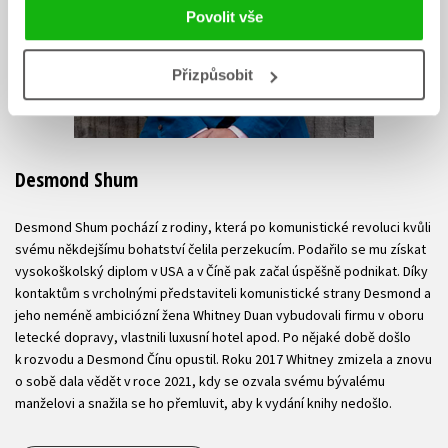
Povolit vše
Přizpůsobit
Desmond Shum
Desmond Shum pochází z rodiny, která po komunistické revoluci kvůli
svému někdejšímu bohatství čelila perzekucím. Podařilo se mu získat
vysokoškolský diplom v USA a v Číně pak začal úspěšně podnikat. Díky
kontaktům s vrcholnými představiteli komunistické strany Desmond a
jeho neméně ambiciózní žena Whitney Duan vybudovali firmu v oboru
letecké dopravy, vlastnili luxusní hotel apod. Po nějaké době došlo
k rozvodu a Desmond Čínu opustil. Roku 2017 Whitney zmizela a znovu
o sobě dala vědět v roce 2021, kdy se ozvala svému bývalému
manželovi a snažila se ho přemluvit, aby k vydání knihy nedošlo.