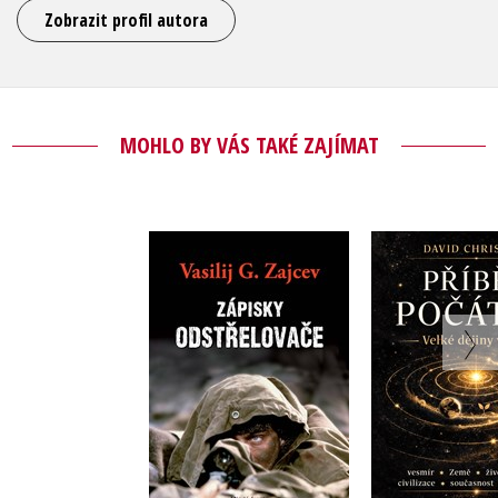
Zobrazit profil autora
MOHLO BY VÁS TAKÉ ZAJÍMAT
Zápisky
Příběh p
odstřelovače
David Chr
Vasilij G. Zajcev
Do košík
Do košíku
399 Kč
4