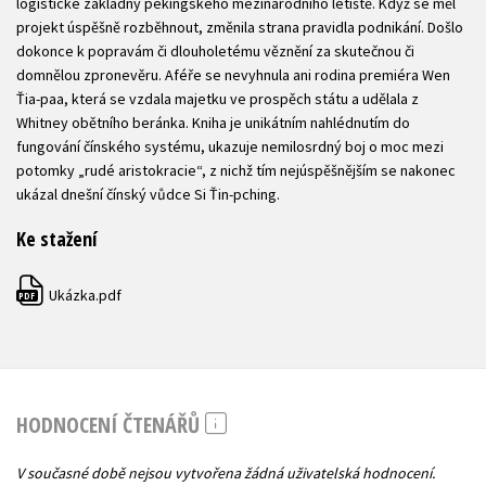
logistické základny pekingského mezinárodního letiště. Když se měl
projekt úspěšně rozběhnout, změnila strana pravidla podnikání. Došlo
dokonce k popravám či dlouholetému věznění za skutečnou či
domnělou zpronevěru. Aféře se nevyhnula ani rodina premiéra Wen
Ťia-paa, která se vzdala majetku ve prospěch státu a udělala z
Whitney obětního beránka. Kniha je unikátním nahlédnutím do
fungování čínského systému, ukazuje nemilosrdný boj o moc mezi
potomky „rudé aristokracie“, z nichž tím nejúspěšnějším se nakonec
ukázal dnešní čínský vůdce Si Ťin-pching.
Ke stažení
Ukázka.pdf
PDF
HODNOCENÍ ČTENÁŘŮ
V současné době nejsou vytvořena žádná uživatelská hodnocení.