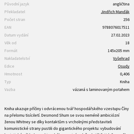
Původní jazyk
angličtina
Překladatel
Jindřich Manďák
Počet stran
256
EAN
9788076017511
Datum vydání
27.02.2023
Věk od
18
Formát
145x205 mm
Nakladatelství
Vyšehrad
Edice
Osudy
Hmotnost
0,406
Typ
Kniha
Vazba
vázaná s laminovaným potahem
Kniha ukazuje příčiny i odvrácenou tvář hospodářského vzestupu Číny
na přelomu tisíciletí. Desmond Shum se svou neméně ambiciózní
ženou Whitney se díky kontaktům s vrcholnými představiteli
komunistické strany pustili do gigantického projektu: vybudování