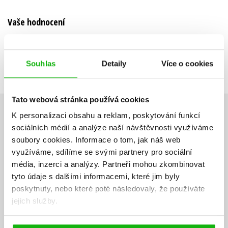
Vaše hodnocení
Uživatelskou recenzi mohou vkládat pouze registrovaní uživatelé
Přihlásit
Souhlas
Detaily
Více o cookies
Tato webová stránka používá cookies
AUTOR KNIHY
K personalizaci obsahu a reklam, poskytování funkcí
sociálních médií a analýze naší návštěvnosti využíváme
soubory cookies.
Informace o tom, jak náš web
využíváme, sdílíme se svými partnery pro sociální
média, inzerci a analýzy.
Partneři mohou zkombinovat
tyto údaje s dalšími informacemi, které jim byly
poskytnuty, nebo které poté následovaly, že používáte
jejich služby.