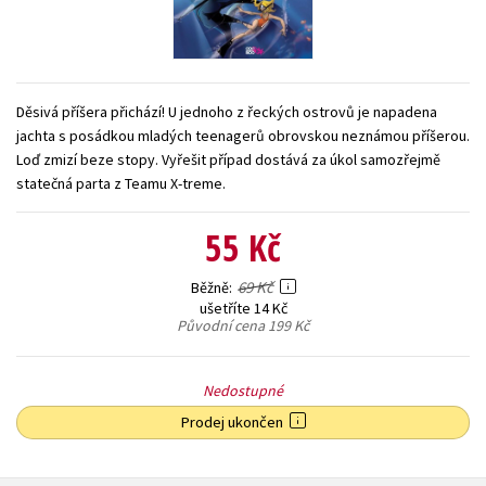
Young adult (SK)
Zahraniční literatura
Zdraví a životní styl
Všechny tituly
Děsivá příšera přichází! U jednoho z řeckých ostrovů je napadena
jachta s posádkou mladých teenagerů obrovskou neznámou příšerou.
Loď zmizí beze stopy. Vyřešit případ dostává za úkol samozřejmě
statečná parta z Teamu X-treme.
55 Kč
69 Kč
Běžně
ušetříte 14 Kč
Původní cena
199 Kč
Nedostupné
Prodej ukončen