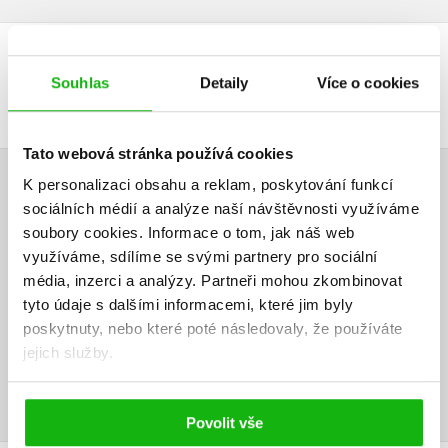
DALŠÍ TITULY Z ŘADY "TEAM X-TREME"
Souhlas
Detaily
Více o cookies
Tato webová stránka používá cookies
K personalizaci obsahu a reklam, poskytování funkcí
HODNOCENÍ ČTENÁŘŮ
sociálních médií a analýze naší návštěvnosti využíváme
soubory cookies.
Informace o tom, jak náš web
V současné době nejsou vytvořena žádná uživatelská hodnocení.
využíváme, sdílíme se svými partnery pro sociální
média, inzerci a analýzy.
Partneři mohou zkombinovat
Vaše hodnocení
tyto údaje s dalšími informacemi, které jim byly
poskytnuty, nebo které poté následovaly, že používáte
Uživatelskou recenzi mohou vkládat pouze registrovaní uživatelé
jejich služby.
Přihlásit
Povolit vše