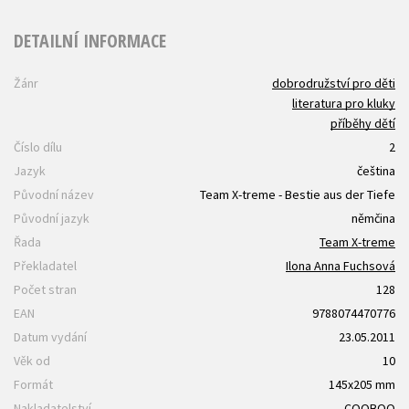
DETAILNÍ INFORMACE
Žánr
dobrodružství pro děti
literatura pro kluky
příběhy dětí
Číslo dílu
2
Jazyk
čeština
Původní název
Team X-treme - Bestie aus der Tiefe
Původní jazyk
němčina
Řada
Team X-treme
Překladatel
Ilona Anna Fuchsová
Počet stran
128
EAN
9788074470776
Datum vydání
23.05.2011
Věk od
10
Formát
145x205 mm
Nakladatelství
COOBOO