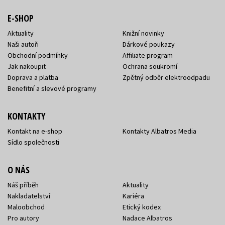
E-SHOP
Aktuality
Knižní novinky
Naši autoři
Dárkové poukazy
Obchodní podmínky
Affiliate program
Jak nakoupit
Ochrana soukromí
Doprava a platba
Zpětný odběr elektroodpadu
Benefitní a slevové programy
KONTAKTY
Kontakt na e-shop
Kontakty Albatros Media
Sídlo společnosti
O NÁS
Náš příběh
Aktuality
Nakladatelství
Kariéra
Maloobchod
Etický kodex
Pro autory
Nadace Albatros