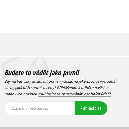
Budete to vědět jako první!
Zajímá Vás, jaký knižní hit právě vychází, na jaké zboží je výhodná
sleva, jaká běží soutěž o ceny? Přihlášením k odběru našich e-
mailových novinek
souhlasíte se zpracováním osobních údajů
.
Vaše e-
Vaše e-
Přihlásit se
mailová
mailová
Vaše e-mailová adresa
adresa
adresa