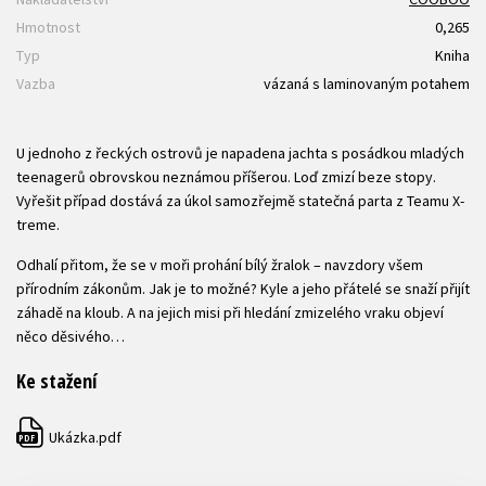
Hmotnost
0,265
Typ
Kniha
Vazba
vázaná s laminovaným potahem
U jednoho z řeckých ostrovů je napadena jachta s posádkou mladých
teenagerů obrovskou neznámou příšerou. Loď zmizí beze stopy.
Vyřešit případ dostává za úkol samozřejmě statečná parta z Teamu X-
treme.
Odhalí přitom, že se v moři prohání bílý žralok – navzdory všem
přírodním zákonům. Jak je to možné? Kyle a jeho přátelé se snaží přijít
záhadě na kloub. A na jejich misi při hledání zmizelého vraku objeví
něco děsivého…
Ke stažení
Ukázka.pdf
PDF