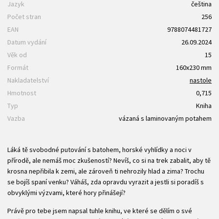
Jazyk
čeština
Počet stran
256
EAN
9788074481727
Datum vydání
26.09.2024
Věk od
15
Formát
160x230 mm
Nakladatelství
nastole
Hmotnost
0,715
Typ
Kniha
Vazba
vázaná s laminovaným potahem
Láká tě svobodné putování s batohem, horské vyhlídky a noci v
přírodě, ale nemáš moc zkušeností? Nevíš, co si na trek zabalit, aby tě
krosna nepřibila k zemi, ale zároveň ti nehrozily hlad a zima? Trochu
se bojíš spaní venku? Váháš, zda opravdu vyrazit a jestli si poradíš s
obvyklými výzvami, které hory přinášejí?
Právě pro tebe jsem napsal tuhle knihu, ve které se dělím o své