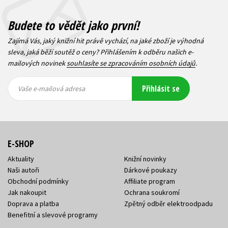
Budete to vědět jako první!
Zajímá Vás, jaký knižní hit právě vychází, na jaké zboží je výhodná
sleva, jaká běží soutěž o ceny? Přihlášením k odběru našich e-
mailových novinek
souhlasíte se zpracováním osobních údajů
.
Vaše e-
Vaše e-
Přihlásit se
mailová
mailová
Vaše e-mailová adresa
adresa
adresa
E-SHOP
Aktuality
Knižní novinky
Naši autoři
Dárkové poukazy
Obchodní podmínky
Affiliate program
Jak nakoupit
Ochrana soukromí
Doprava a platba
Zpětný odběr elektroodpadu
Benefitní a slevové programy