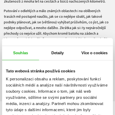
zkušenosti z mnoha let na cestách a tisíců nachozených kilometrů.
Putování v odlehlých a málo známých oblastech i na oblíbených
trasách mě postupně naučilo, jak se co nejlépe sbalit, jak takové
podniky plánovat, jak se (většinou) vyhýbat průšvihům, co jíst, jak co
nejlépe odpočívat, a mnoho dalšího. Zkrátka jak si i ty nejnáročnější
přechody co nejvíce užít. Abychom kromě batohu na zádech a
kilometrů v nohách měli sílu a prostor vnímat také krásy světa, kvůli
kterým na tyto výpravy chodíme.
Souhlas
Detaily
Více o cookies
Najdeš tu všechno, co bych si sám přál vědět předtím, než jsem kdysi
poprvé vyrazil na trek do horské divočiny.
Ke stažení
Tato webová stránka používá cookies
K personalizaci obsahu a reklam, poskytování funkcí
Ukázka.pdf
PDF
sociálních médií a analýze naší návštěvnosti využíváme
soubory cookies.
Informace o tom, jak náš web
využíváme, sdílíme se svými partnery pro sociální
média, inzerci a analýzy.
Partneři mohou zkombinovat
tyto údaje s dalšími informacemi, které jim byly
HODNOCENÍ ČTENÁŘŮ