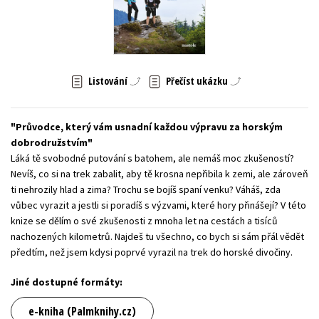
Young adult (SK)
Zahraniční literatura
Zdraví a životní styl
Všechny tituly
Listování
Přečíst ukázku
Průvodce, který vám usnadní každou výpravu za horským
dobrodružstvím
Láká tě svobodné putování s batohem, ale nemáš moc zkušeností?
Nevíš, co si na trek zabalit, aby tě krosna nepřibila k zemi, ale zároveň
ti nehrozily hlad a zima? Trochu se bojíš spaní venku? Váháš, zda
vůbec vyrazit a jestli si poradíš s výzvami, které hory přinášejí? V této
knize se dělím o své zkušenosti z mnoha let na cestách a tisíců
nachozených kilometrů. Najdeš tu všechno, co bych si sám přál vědět
předtím, než jsem kdysi poprvé vyrazil na trek do horské divočiny.
Jiné dostupné formáty:
e-kniha (Palmknihy.cz)