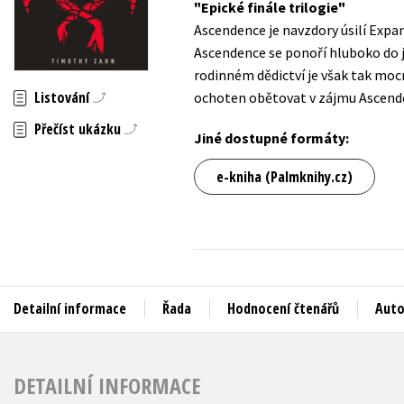
Epické finále trilogie
Auto - moto
Ascendence je navzdory úsilí Expan
Jazyky
Beletrie pro děti
Ascendence se ponoří hluboko do je
Kalendáře
rodinném dědictví je však tak mocn
Beletrie pro dospělé
Listování
ochoten obětovat v zájmu Ascend
Kariéra a osobní rozvoj
Byznys a ekonomie
Přečíst ukázku
Komiks
Jiné dostupné formáty:
e-kniha (Palmknihy.cz)
V
Detailní informace
Řada
Hodnocení čtenářů
Auto
DETAILNÍ INFORMACE