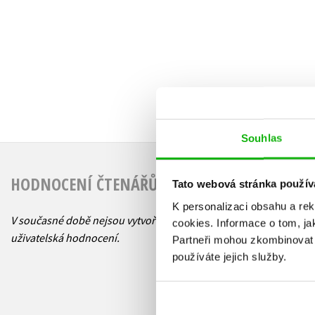
Souhlas
HODNOCENÍ ČTENÁŘŮ
Tato webová stránka použív
K personalizaci obsahu a re
V současné době nejsou vytvořena žádná
cookies.
Informace o tom, ja
uživatelská hodnocení.
Partneři mohou zkombinovat t
používáte jejich služby.