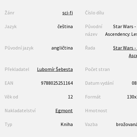
Žánr
sci-fi
Číslo dílu
Jazyk
čeština
Původní
Star Wars 
název
Ascendency: Les
Původní jazyk
angličtina
Řada
Star Wars 
Asc
Překladatel
Lubomír Šebesta
Počet stran
EAN
9788025251164
Datum vydání
08
Věk od
12
Formát
130
Nakladatelství
Egmont
Hmotnost
Typ
Kniha
Vazba
brožovaná