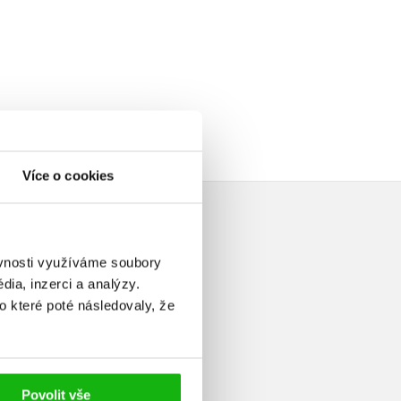
Více o cookies
ěvnosti využíváme soubory
ia, inzerci a analýzy.
o které poté následovaly, že
elé
Povolit vše