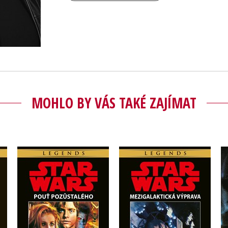
MOHLO BY VÁS TAKÉ ZAJÍMAT
Star Wars -
Star Wars - Pouť
Mezigalaktická
pozůstalého
výprava
Timothy Zahn
Timothy Zahn