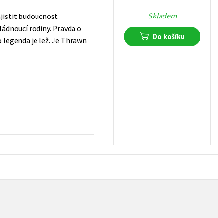
Skladem
ajistit budoucnost
ládnoucí rodiny. Pravda o
Do košíku
o legenda je lež. Je Thrawn
399
Kč
s DPH