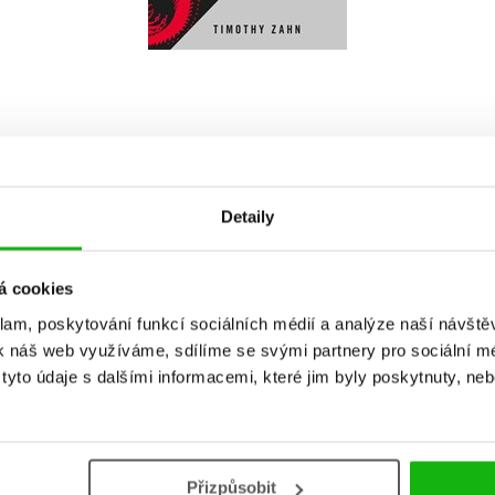
279 Kč
349 Kč
Detaily
á cookies
klam, poskytování funkcí sociálních médií a analýze naší návšt
Vaše hodnocení
k náš web využíváme, sdílíme se svými partnery pro sociální méd
yto údaje s dalšími informacemi, které jim byly poskytnuty, neb
Uživatelskou recenzi mohou vkládat pouze registrovaní uživat
Přihlásit
Přizpůsobit