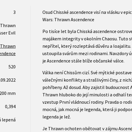
3
Osud Chisské ascendence visí na vlásku v epic
Wars: Thrawn Ascendence
- Thrawn
Po tisíce let byla Chisská ascendence ostro
ser Evil
majákem integrity v okolním Chaosu. Tuto sta
- Thrawn
nepřítel, který rozleptává důvěru a loajalitu
endence
ustoupila svárům mezi rodinami. Navzdory ús
je Ascendence stále blíže občanské válce.
520
Válka není Chissům cizí. Své mýtické postaven
.09.2022
válečnými konflikty a strašlivými činy, z nic
pohřbeny. Až dosud. Aby zajistil budoucnost 
x200 mm
Thrawn hluboko do její minulosti a odhalí t
vzestup První vládnoucí rodiny. Pravda o rodi
0,394
mocná, jak mocná je legenda, která ji podporu
legenda je lež.
 lepená
Je Thrawn ochoten obětovat v zájmu Ascend