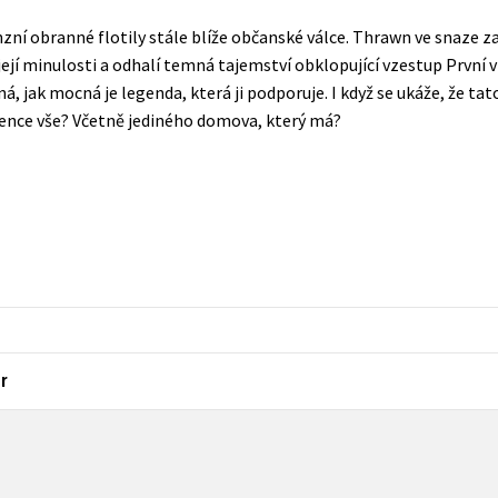
Populárně - naučná pro dospělé
zní obranné flotily stále blíže občanské válce. Thrawn ve snaze z
Young adult (SK)
Populárně - naučné pro děti
jí minulosti a odhalí temná tajemství obklopující vzestup První v
Zahraniční literatura
á, jak mocná je legenda, která ji podporuje. I když se ukáže, že tat
Předškoláci
ence vše? Včetně jediného domova, který má?
Zdraví a životní styl
Příroda a zahrada
šechny tituly
r