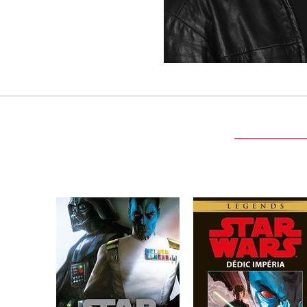
Star Wars - Thrawn.
Star Wars - Dědic
Spojenectví
Impéria
Timothy Zahn
Timothy Zahn