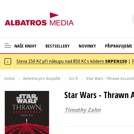
NAŠE KNIHY
BESTSELLERY
NOVINKY
PŘIPRAVUJEME
Sleva 150 Kč při nákupu nad 850 Kč s kódem
SRPEN150
|
ANGLICKÉ KNIHY -20 %
Cestování
VÝPRODEJ -70 %
Dárkové publikace
Domů
Beletrie pro dospělé
Sci-fi
Star Wars - Thrawn Ascend
KNIHY S DÁRKEM
Dárkové zboží
Star Wars - Thrawn 
ASTERIX S DÁRKEM
Digitální fotografie
Timothy Zahn
🎁DÁRKOVÉ PUBLIKACE
Esoterika a duchovní svět
✉️ DÁRKOVÉ POUKAZY
Historie a military
Hobby