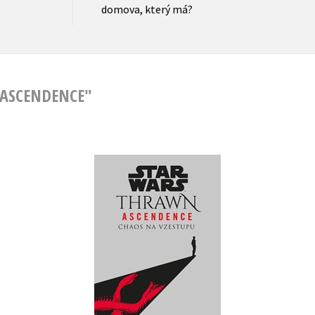
domova, který má?
 ASCENDENCE"
Star Wars - Thrawn
Ascendence: Chaos na
vzestupu
Timothy Zahn
Do košíku