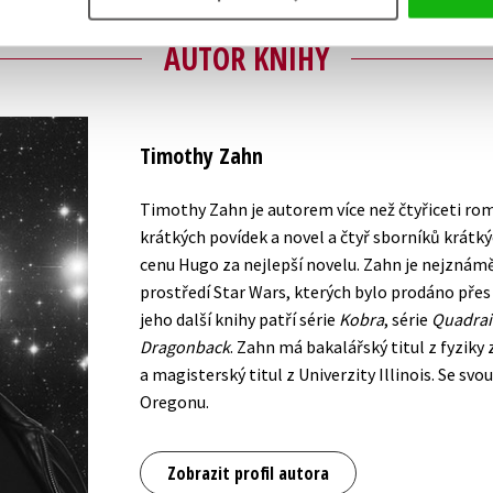
AUTOR KNIHY
Timothy Zahn
Timothy Zahn je autorem více než čtyřiceti ro
krátkých povídek a novel a čtyř sborníků krátký
cenu Hugo za nejlepší novelu. Zahn je nejznám
prostředí Star Wars, kterých bylo prodáno přes 
jeho další knihy patří série
Kobra
, série
Quadrai
Dragonback
. Zahn má bakalářský titul z fyziky
a magisterský titul z Univerzity Illinois. Se svo
Oregonu.
Zobrazit profil autora