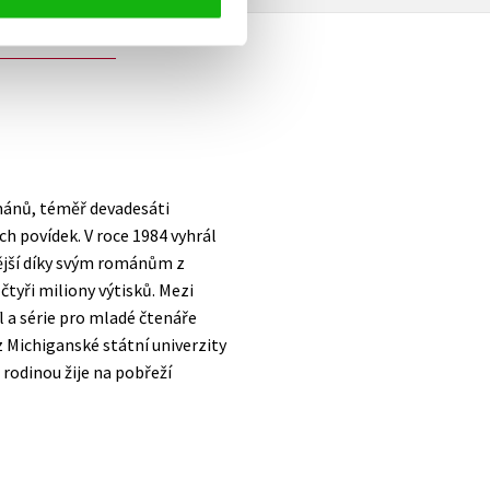
mánů, téměř devadesáti
ch povídek. V roce 1984 vyhrál
ější díky svým románům z
čtyři miliony výtisků. Mezi
l a série pro mladé čtenáře
 z Michiganské státní univerzity
u rodinou žije na pobřeží