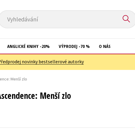
Vyhledávání
ANGLICKÉ KNIHY -20%
VÝPRODEJ -70 %
O NÁS
Předprodej novinky bestsellerové autorky
Přírodní vědy
Křížovky
Společnost, politika
ence: Menší zlo
Kuchařky
Technika a věda
New Adult
Ascendence: Menší zlo
Učebnice
Ostatní
Umění a kultura
Počítače
Výchova a pedagogika
Poezie
Young adult