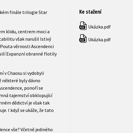
Ke stažení
kém finále trilogie Star
Ukázka.pdf
PDF
vem klidu, centrem moci a
bilitu však narušil lstivý
Ukázka.pdf
PDF
. Pouta věrnosti Ascendenci
ilí Expanzní obranné flotily
í v Chaosu si vydobyli
hž některé byly dávno
Ascendence, ponoří se
emná tajemství obklopující
nném dědictví je však tak
je. I když se ukáže, že tato
ence vše? Včetně jediného