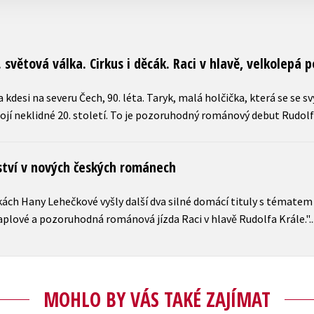
. světová válka. Cirkus i děcák. Raci v hlavě, velkolepá 
kdesi na severu Čech, 90. léta. Taryk, malá holčička, která se se
pojí neklidné 20. století. To je pozoruhodný románový debut Rudolfa
ství v nových českých románech
tkách Hany Lehečkové vyšly další dva silné domácí tituly s témate
plové a pozoruhodná románová jízda Raci v hlavě Rudolfa Krále."..
MOHLO BY VÁS TAKÉ ZAJÍMAT