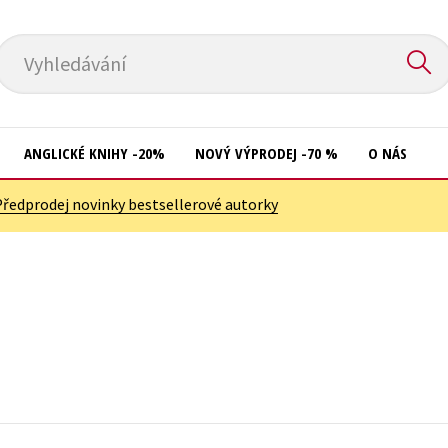
Vyhledávání
ANGLICKÉ KNIHY -20%
NOVÝ VÝPRODEJ -70 %
O NÁS
Předprodej novinky bestsellerové autorky
Přírodní vědy
Křížovky
Společnost, politika
Kuchařky
Technika a věda
New Adult
Učebnice
Ostatní
Umění a kultura
Počítače
Výchova a pedagogika
Poezie
Young adult