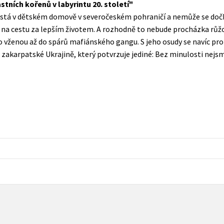
tních kořenů v labyrintu 20. století
Populárně - naučná pro dospělé
stá v dětském domově v severočeském pohraničí a nemůže se dočka
Young adult (SK)
Populárně - naučné pro děti
e na cestu za lepším životem. A rozhodně to nebude procházka rů
Zahraniční literatura
 vženou až do spárů mafiánského gangu. S jeho osudy se navíc prolí
Předškoláci
zakarpatské Ukrajině, který potvrzuje jediné: Bez minulosti nejsm
Zdraví a životní styl
Příroda a zahrada
šechny tituly