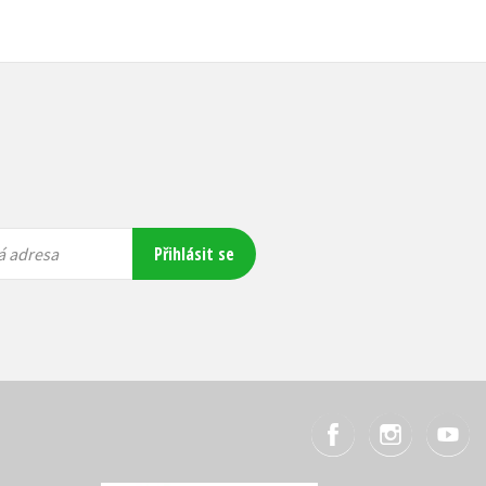
Přihlásit se
á adresa