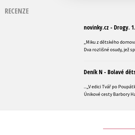
RECENZE
novinky.cz - Drogy. 1
„Miku z dětského domova 
Dva rozlišné osudy, jež s
Deník N - Bolavé dět
...„V edici Tvář po Poupá
Únikové cesty Barbory Ha