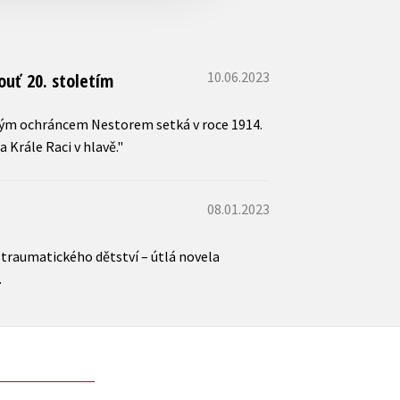
10.06.2023
pouť 20. stoletím
 svým ochráncem Nestorem setká v roce 1914.
 Krále Raci v hlavě."
08.01.2023
m traumatického dětství – útlá novela
.