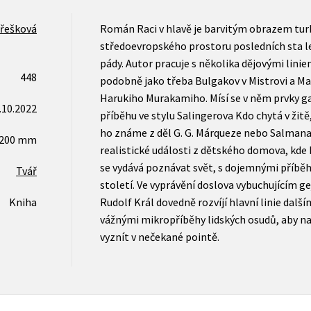
Třešková
Román Raci v hlavě je barvitým obrazem turb
středoevropského prostoru posledních sta let
pády. Autor pracuje s několika dějovými linie
448
podobně jako třeba Bulgakov v Mistrovi a M
Harukiho Murakamiho. Mísí se v něm prvky ga
.10.2022
příběhu ve stylu Salingerova Kdo chytá v žitě
ho známe z děl G. G. Márqueze nebo Salmana
x200 mm
realistické události z dětského domova, kde 
se vydává poznávat svět, s dojemnými příběh
Tvář
století. Ve vyprávění doslova vybuchujícím g
Kniha
Rudolf Král dovedně rozvíjí hlavní linie další
vážnými mikropříběhy lidských osudů, aby n
vyznít v nečekané pointě.