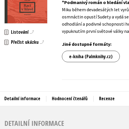
Podmanivý román o hledání vlas
Auto - moto
Miku během devadesátých let vyrů
Jazyky
Beletrie pro děti
osmnáctin opustí Sudety a vydá s
Kalendáře
odhodlání a podivné schopnosti ho
Beletrie pro dospělé
vypuknutím první světové války na 
Listování
Kariéra a osobní rozvoj
Byznys a ekonomie
Přečíst ukázku
Komiks
Jiné dostupné formáty:
e-kniha (Palmknihy.cz)
V
Detailní informace
Hodnocení čtenářů
Recenze
DETAILNÍ INFORMACE