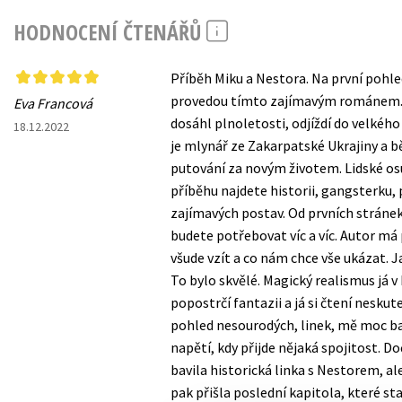
HODNOCENÍ ČTENÁŘŮ
Příběh Miku a Nestora. Na první pohle
provedou tímto zajímavým románem. 
Eva Francová
dosáhl plnoletosti, odjíždí do velkého
18.12.2022
je mlynář ze Zakarpatské Ukrajiny a 
putování za novým životem. Lidské osu
příběhu najdete historii, gangsterku,
zajímavých postav. Od prvních stránek 
budete potřebovat víc a víc. Autor m
všude vzít a co nám chce vše ukázat. J
To bylo skvělé. Magický realismus já 
popostrčí fantazii a já si čtení neskut
pohled nesourodých, linek, mě moc ba
napětí, kdy přijde nějaká spojitost. D
bavila historická linka s Nestorem, al
pak přišla poslední kapitola, které st