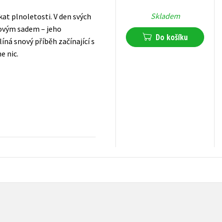
Skladem
t plnoletosti. V den svých
žovým sadem – jeho
Do košíku
ná snový příběh začínající s
e nic.
359
Kč
s DPH