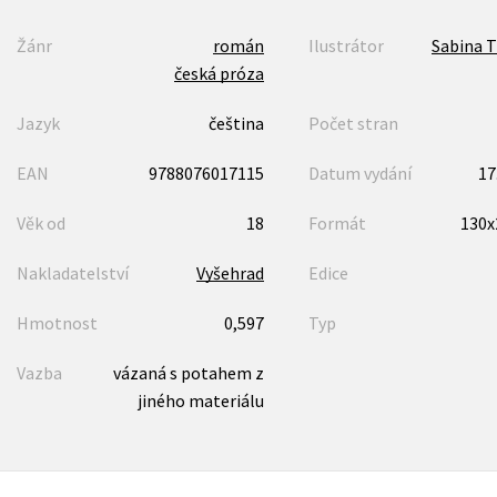
Žánr
román
Ilustrátor
Sabina 
česká próza
Jazyk
čeština
Počet stran
EAN
9788076017115
Datum vydání
17
Věk od
18
Formát
130
Nakladatelství
Vyšehrad
Edice
Hmotnost
0,597
Typ
Vazba
vázaná s potahem z
jiného materiálu