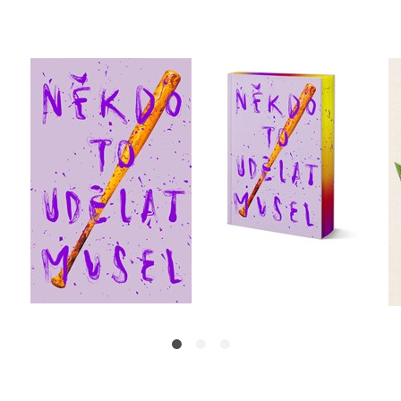
Někdo to udělat musel
Někdo to udělat musel
- limitované vydání
,
Velikovsky
Radka Třeštíková
Velikovsky
Do košíku
Do košíku
399 Kč
479 Kč
499 Kč
599 Kč