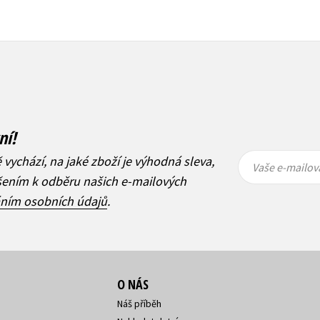
ní!
Vaše e-
Vaše e-
ě vychází, na jaké zboží je výhodná sleva,
mailová
mailová
Vaše e-mailov
adresa
adresa
ášením k odběru našich e-mailových
áním osobních údajů
.
O NÁS
Náš příběh