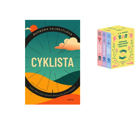
Záhady oxfordské
Cyklista
čajovny - BOX
Barbora Vajsejtlová
H. Y. Hanna
Do košíku
Do košíku
319 Kč
399 Kč
872 Kč
1 090 Kč