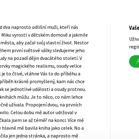
d dva naprosto odlišní muži, kteří nás
Vaš
Miku vyrostl v dětském domově a jakmile
Uživ
 města, aby začal svůj vlastní život. Nestor
regi
během první světové války sledujeme jeho
dy na pozadí dějin dvacátého století. V
 prvky magického realismu, osudy velice
je to čtivé, vtáhne Vás to do příběhu a
á příběh krásně promyšlený, kam nás chce
ak se jednotlivé události a osudy protnou.
v knihách můžu. Je to něco, co nám lehce
ečně užívala. Propojení dvou, na prvních
vilo. Celou dobu mě autor udržoval v
očkala jsem se až téměř na konci. Více mě
e hlavně mě bavila kniha jako celek. No a
ačila jen jedna stránka, a naprosto mě