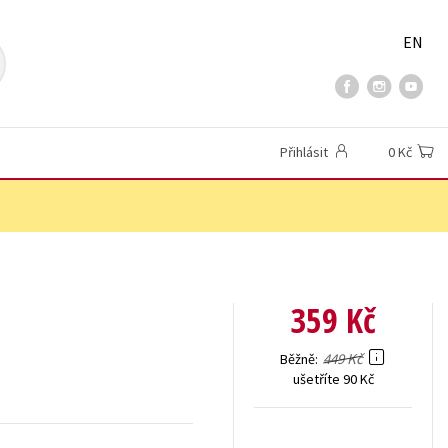
EN
Přihlásit
0 Kč
359 Kč
449 Kč
Běžně
ušetříte 90 Kč