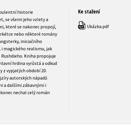
Ke stažení
ulentní historie
, se všemi jeho vzlety a
Ukázka.pdf
mi, které se nakonec propojí,
PDF
arkétce nebo některé romány
ngsterky, iniciačního
, i magického realismu, jak
 Rushdieho. Kniha propojuje
hlavní hrdina vyrůstá a odkud
y z vypjatých období 20.
ejzíry autorských nápadů
mi a dalšími zábavnými i
akonec nechal celý román