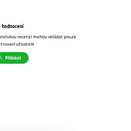
e hodnocení
atelskou recenzi mohou vkládat pouze
strovaní uživatelé
Přihlásit