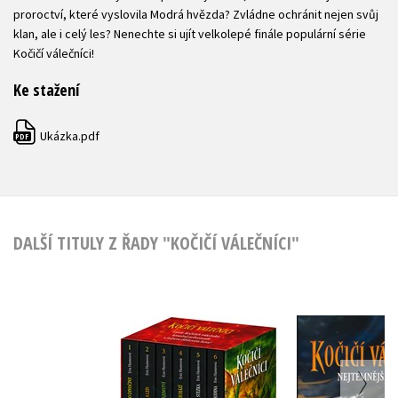
proroctví, které vyslovila Modrá hvězda? Zvládne ochránit nejen svůj
klan, ale i celý les? Nenechte si ujít velkolepé finále populární série
Kočičí válečníci!
Ke stažení
Ukázka.pdf
PDF
DALŠÍ TITULY Z ŘADY "KOČIČÍ VÁLEČNÍCI"
Kočičí váleč
Kočičí válečníci: BOX
Nejtemnějš
1-6
Erin Hunt
Erin Hunterová