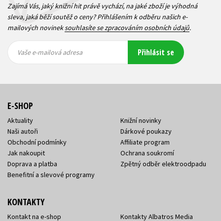
Zajímá Vás, jaký knižní hit právě vychází, na jaké zboží je výhodná
sleva, jaká běží soutěž o ceny? Přihlášením k odběru našich e-
mailových novinek
souhlasíte se zpracováním osobních údajů
.
Vaše e-
Vaše e-
Přihlásit se
mailová
mailová
Vaše e-mailová adresa
adresa
adresa
E-SHOP
Aktuality
Knižní novinky
Naši autoři
Dárkové poukazy
Obchodní podmínky
Affiliate program
Jak nakoupit
Ochrana soukromí
Doprava a platba
Zpětný odběr elektroodpadu
Benefitní a slevové programy
KONTAKTY
Kontakt na e-shop
Kontakty Albatros Media