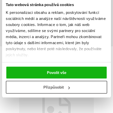
Tato webová stránka používá cookies
Vaše hodnocení
K personalizaci obsahu a reklam, poskytování funkcí
sociálních médií a analýze naší návštěvnosti využíváme
Uživatelskou recenzi mohou vkládat pouze registrovaní uživatelé
soubory cookies.
Informace o tom, jak náš web
Přihlásit
využíváme, sdílíme se svými partnery pro sociální
média, inzerci a analýzy.
Partneři mohou zkombinovat
tyto údaje s dalšími informacemi, které jim byly
poskytnuty, nebo které poté následovaly, že používáte
AUTOR KNIHY
jejich služby.
Povolit vše
Přizpůsobit