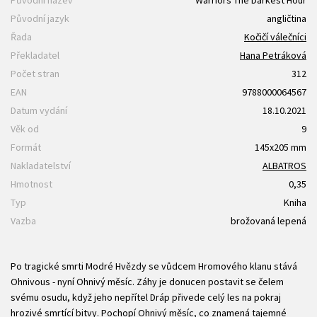
Původní název
Warriors The Darkest Hour
Původní jazyk
angličtina
Řada
Kočičí válečníci
Překladatel
Hana Petráková
Počet stran
312
EAN
9788000064567
Datum vydání
18.10.2021
Věk od
9
Formát
145x205 mm
Nakladatelství
ALBATROS
Hmotnost
0,35
Typ
Kniha
Vazba
brožovaná lepená
Po tragické smrti Modré Hvězdy se vůdcem Hromového klanu stává
Ohnivous - nyní Ohnivý měsíc. Záhy je donucen postavit se čelem
svému osudu, když jeho nepřítel Dráp přivede celý les na pokraj
hrozivé smrtící bitvy. Pochopí Ohnivý měsíc, co znamená tajemné