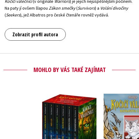
Kočičí válečníci
(v originále
Warriors
) je jejich nejúspěšnějším počinem.
Na paty jí ovšem šlapou
Zákon smečky
(
Survivors
) a
Volání divočiny
(
Seekers
), jež Albatros pro české čtenáře rovněž vydává.
Zobrazit profil autora
MOHLO BY VÁS TAKÉ ZAJÍMAT
Kočičí vál
Kočičí válečníci: BOX
Havranova c
1-6
- Klan v
Erin Hunt
Erin Hunterová