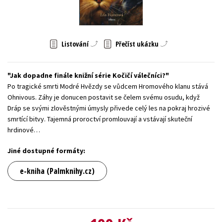
Young adult (SK)
Zahraniční literatura
Zdraví a životní styl
Všechny tituly
Listování
Přečíst ukázku
Jak dopadne finále knižní série Kočičí válečníci?
Po tragické smrti Modré Hvězdy se vůdcem Hromového klanu stává
Ohnivous. Záhy je donucen postavit se čelem svému osudu, když
Dráp se svými zlověstnými úmysly přivede celý les na pokraj hrozivé
smrtící bitvy. Tajemná proroctví promlouvají a vstávají skuteční
hrdinové…
Jiné dostupné formáty:
e-kniha (Palmknihy.cz)