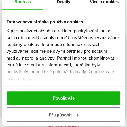
Souhlas
Detaily
Více o cookies
Tato webová stránka používá cookies
K personalizaci obsahu a reklam, poskytování funkcí
sociálních médií a analýze naší návštěvnosti využíváme
soubory cookies.
Informace o tom, jak náš web
HODNOCENÍ ČTENÁŘŮ
využíváme, sdílíme se svými partnery pro sociální
média, inzerci a analýzy.
Partneři mohou zkombinovat
V současné době nejsou vytvořena žádná uživatelská hodnocení.
tyto údaje s dalšími informacemi, které jim byly
poskytnuty, nebo které poté následovaly, že používáte
Vaše hodnocení
jejich služby.
Uživatelskou recenzi mohou vkládat pouze registrovaní uživatelé
Povolit vše
Přihlásit
Přizpůsobit