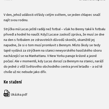
V den, jehož události otřásly celým světem, se jeden chlapec snaží
najít svou rodinu.
Strýčka má Lucas ještě raději než fotbal – však ho Benny také k fotbalu
přivedl a hodně ho naučil. Když Lucase zaskočí zpráva, že musí ze dne
na den s fotbalem ze zdravotních důvodů skončit, okamžitě jej
napadne, že si o tom musí promluvit s Bennym. Místo školy se tedy
tajně vydává za strýčkem na stanici newyorského hasičského sboru
nacházející se na Manhattanu. V New Yorku panuje krásné a jasné
počasí. Ale v momentě, kdy Lucas dorazí za Bennym na stanici, naráží
do jedné z věží Světového obchodního centra první letadlo – a od té
chvíle už nic nebude jako dřív.
Ke stažení
Ukázka.pdf
PDF