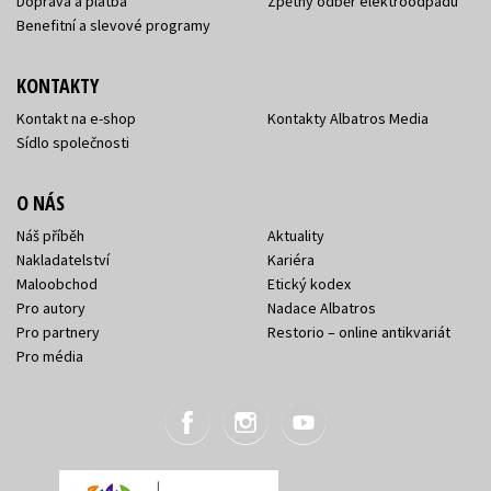
Doprava a platba
Zpětný odběr elektroodpadu
Benefitní a slevové programy
KONTAKTY
Kontakt na e-shop
Kontakty Albatros Media
Sídlo společnosti
O NÁS
Náš příběh
Aktuality
Nakladatelství
Kariéra
Maloobchod
Etický kodex
Pro autory
Nadace Albatros
Pro partnery
Restorio – online antikvariát
Pro média