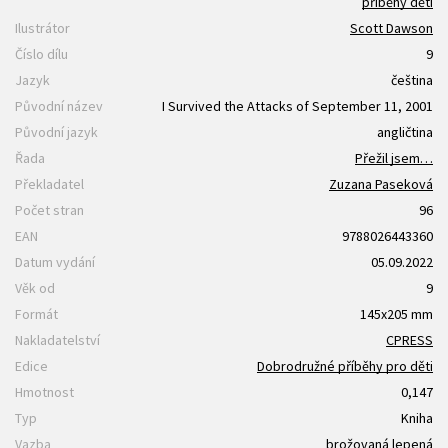
příběhy dětí
Ilustrátor
Scott Dawson
Číslo dílu
9
Jazyk
čeština
Původní název
I Survived the Attacks of September 11, 2001
Původní jazyk
angličtina
Řada
Přežil jsem…
Překladatel
Zuzana Paseková
Počet stran
96
EAN
9788026443360
Datum vydání
05.09.2022
Věk od
9
Formát
145x205 mm
Nakladatelství
CPRESS
Edice
Dobrodružné příběhy pro děti
Hmotnost
0,147
Typ
Kniha
Vazba
brožovaná lepená