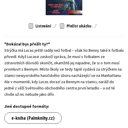
Young adult (SK)
Zahraniční literatura
Zdraví a životní styl
Všechny tituly
Listování
Přečíst ukázku
Dokázal bys přežít ty?
Strýčka má Lucas ještě raději než fotbal – však ho Benny také k fotbalu
přivedl. Když Lucase zaskočí zpráva, že musí s fotbalem ze
zdravotních důvodů skončit, okamžitě jej napadne, že si o tom musí
promluvit s Bennym. Místo školy se tedy tajně vydává za strýčkem na
stanici newyorského hasičského sboru nacházející se na Manhattanu.
Ale v momentě, kdy Lucas dorazí za Bennym na stanici, naráží do
jedné z věží Světového obchodního centra první letadlo – a od té
chvíle už nic nebude jako dřív.
Jiné dostupné formáty:
e-kniha (Palmknihy.cz)