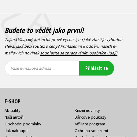
Budete to vědět jako první!
Zajímá Vás, jaký knižní hit právě vychází, na jaké zboží je výhodná
sleva, jaká běží soutěž o ceny? Přihlášením k odběru našich e-
mailových novinek
souhlasíte se zpracováním osobních údajů
.
Vaše e-
Vaše e-
Přihlásit se
mailová
mailová
Vaše e-mailová adresa
adresa
adresa
E-SHOP
Aktuality
Knižní novinky
Naši autoři
Dárkové poukazy
Obchodní podmínky
Affiliate program
Jak nakoupit
Ochrana soukromí