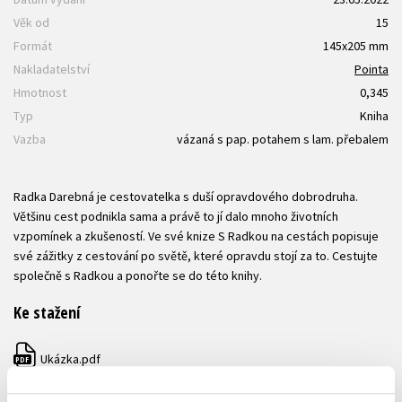
Věk od
15
Formát
145x205 mm
Nakladatelství
Pointa
Hmotnost
0,345
Typ
Kniha
Vazba
vázaná s pap. potahem s lam. přebalem
Radka Darebná je cestovatelka s duší opravdového dobrodruha.
Většinu cest podnikla sama a právě to jí dalo mnoho životních
vzpomínek a zkušeností. Ve své knize S Radkou na cestách popisuje
své zážitky z cestování po světě, které opravdu stojí za to. Cestujte
společně s Radkou a ponořte se do této knihy.
Ke stažení
Ukázka.pdf
PDF