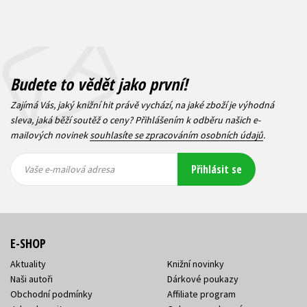
Budete to vědět jako první!
Zajímá Vás, jaký knižní hit právě vychází, na jaké zboží je výhodná
sleva, jaká běží soutěž o ceny? Přihlášením k odběru našich e-
mailových novinek
souhlasíte se zpracováním osobních údajů
.
Vaše e-
Vaše e-
Přihlásit se
mailová
mailová
Vaše e-mailová adresa
adresa
adresa
E-SHOP
Aktuality
Knižní novinky
Naši autoři
Dárkové poukazy
Obchodní podmínky
Affiliate program