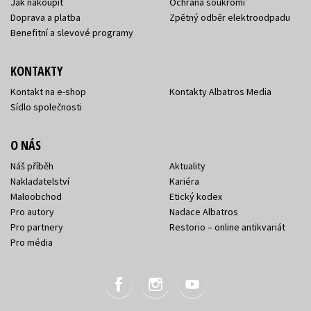
Jak nakoupit
Ochrana soukromí
Doprava a platba
Zpětný odběr elektroodpadu
Benefitní a slevové programy
KONTAKTY
Kontakt na e-shop
Kontakty Albatros Media
Sídlo společnosti
O NÁS
Náš příběh
Aktuality
Nakladatelství
Kariéra
Maloobchod
Etický kodex
Pro autory
Nadace Albatros
Pro partnery
Restorio – online antikvariát
Pro média