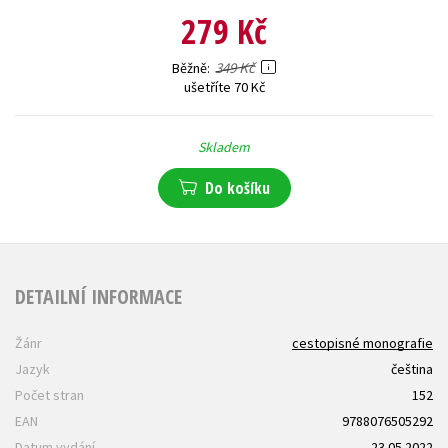
279 Kč
349 Kč
Běžně
ušetříte 70 Kč
Skladem
Do košíku
DETAILNÍ INFORMACE
Žánr
cestopisné monografie
Jazyk
čeština
Počet stran
152
EAN
9788076505292
Datum vydání
23.05.2022