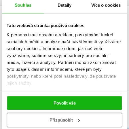
Souhlas
Detaily
Více o cookies
HODNOCENÍ ČTENÁŘŮ
Tato webová stránka používá cookies
V současné době nejsou vytvořena žádná uživatelská hodnocení.
K personalizaci obsahu a reklam, poskytování funkcí
sociálních médií a analýze naší návštěvnosti využíváme
Vaše hodnocení
soubory cookies.
Informace o tom, jak náš web
využíváme, sdílíme se svými partnery pro sociální
Uživatelskou recenzi mohou vkládat pouze registrovaní uživatelé
média, inzerci a analýzy.
Partneři mohou zkombinovat
tyto údaje s dalšími informacemi, které jim byly
Přihlásit
poskytnuty, nebo které poté následovaly, že používáte
jejich služby.
Povolit vše
MOHLO BY VÁS TAKÉ ZAJÍMAT
Přizpůsobit