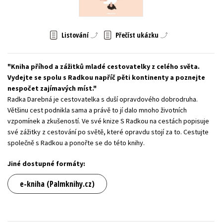
Young adult (SK)
Zahraniční literatura
Zdraví a životní styl
Listování
Přečíst ukázku
Všechny tituly
Kniha příhod a zážitků mladé cestovatelky z celého světa.
Vydejte se spolu s Radkou napříč pěti kontinenty a poznejte
nespočet zajímavých míst.
Radka Darebná je cestovatelka s duší opravdového dobrodruha.
Většinu cest podnikla sama a právě to jí dalo mnoho životních
vzpomínek a zkušeností. Ve své knize S Radkou na cestách popisuje
své zážitky z cestování po světě, které opravdu stojí za to. Cestujte
společně s Radkou a ponořte se do této knihy.
Jiné dostupné formáty:
e-kniha (Palmknihy.cz)