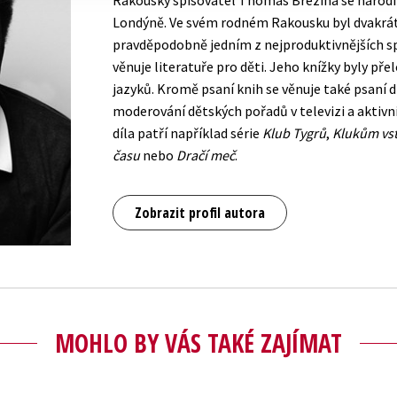
Rakouský spisovatel Thomas Brezina se narodil v
Londýně. Ve svém rodném Rakousku byl dvakrát
pravděpodobně jedním z nejproduktivnějších sp
věnuje literatuře pro děti. Jeho knížky byly přel
jazyků. Kromě psaní knih se věnuje také psaní d
moderování dětských pořadů v televizi a aktivní
díla patří například série
Klub Tygrů
,
Klukům vs
času
nebo
Dračí meč
.
Zobrazit profil autora
MOHLO BY VÁS TAKÉ ZAJÍMAT