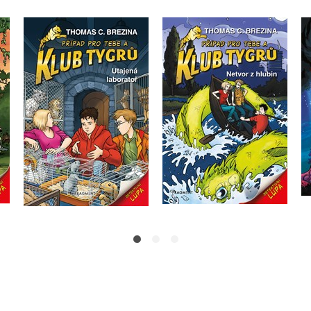
Klub Tygrů - Utajená
Klub Tygrů - Netvor z
ký
laboratoř
hlubin
Thomas Brezina
Thomas Brezina
Do košíku
Do košíku
199 Kč
199 Kč
249 Kč
249 Kč