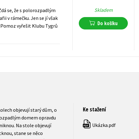
Skladem
 Zdá se, že s polorozpadlým
i v rámečku. Jen se jí však
Do košíku
t. Pomoz vyřešit Klubu Tygrů
159
Kč
s DPH
Ke stažení
kolech objevují starý dům, o
olorozpadlým domem opravdu
Ukázka.pdf
iknou. Na stole objevují
PDF
otknou, stane se něco