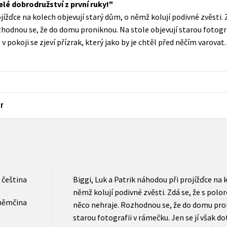
celé dobrodružství z první ruky!
Populárně - naučná pro dospělé
ojížďce na kolech objevují starý dům, o němž kolují podivné zvěsti.
Young adult (SK)
Populárně - naučné pro děti
dnou se, že do domu proniknou. Na stole objevují starou fotografi
Zahraniční literatura
v pokoji se zjeví přízrak, který jako by je chtěl před něčím varova
Předškoláci
Zdraví a životní styl
Příroda a zahrada
r
šechny tituly
čeština
Biggi, Luk a Patrik náhodou při projížďce na 
němž kolují podivné zvěsti. Zdá se, že s p
němčina
něco nehraje. Rozhodnou se, že do domu pron
starou fotografii v rámečku. Jen se jí však d