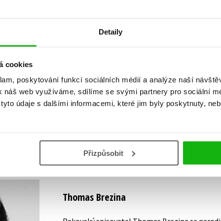
Detaily
Vaše hodnocení
á cookies
Uživatelskou recenzi mohou vkládat pouze registrovaní uživat
klam, poskytování funkcí sociálních médií a analýze naší návšt
k náš web využíváme, sdílíme se svými partnery pro sociální méd
Přihlásit
yto údaje s dalšími informacemi, které jim byly poskytnuty, neb
AUTOR KNIHY
Přizpůsobit
Thomas Brezina