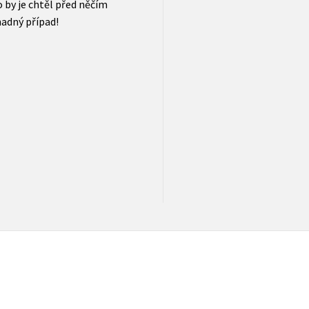
ko by je chtěl před něčím
hadný případ!