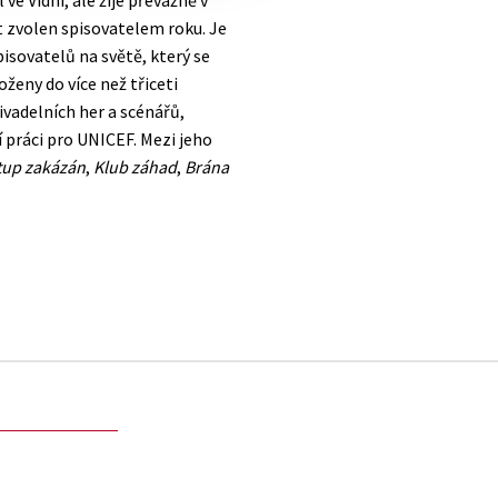
e Vídni, ale žije převážně v
 zvolen spisovatelem roku. Je
isovatelů na světě, který se
oženy do více než třiceti
ivadelních her a scénářů,
 práci pro UNICEF. Mezi jeho
tup zakázán
,
Klub záhad
,
Brána