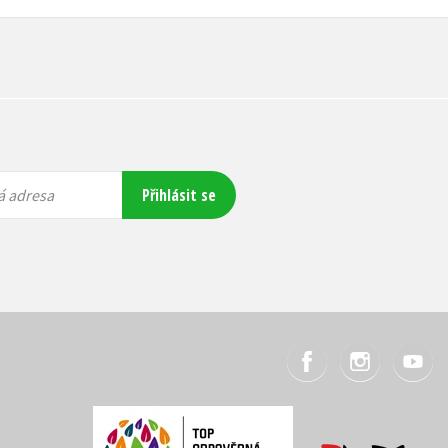
Přihlásit se
á adresa