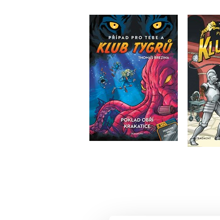
Klub T
Klub Tygrů: Poklad obří
krakatice
Th
Thomas Brezina
Do košíku
199 Kč
249 Kč
1