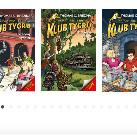
ygrů – Ukradený
Klub Tygrů 
Klub Tygrů - Ďábelský
vynález
labora
parník
omas Brezina
Thomas B
Thomas Brezina
Do košíku
Do košíku
Do košík
199 Kč
249 Kč
99 Kč
199 Kč
249 Kč
2