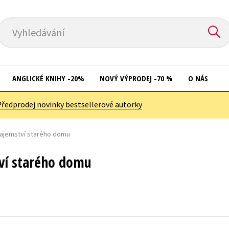
Vyhledávání
ANGLICKÉ KNIHY -20%
NOVÝ VÝPRODEJ -70 %
O NÁS
Předprodej novinky bestsellerové autorky
Přírodní vědy
Křížovky
Společnost, politika
Tajemství starého domu
Kuchařky
Technika a věda
New Adult
tví starého domu
Učebnice
Ostatní
Umění a kultura
Počítače
Výchova a pedagogika
Poezie
Young adult