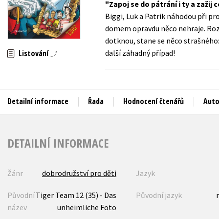
Zapoj se do pátrání i ty a zažij 
Auto - moto
Biggi, Luk a Patrik náhodou při pr
Jazyky
Beletrie pro děti
domem opravdu něco nehraje. Rozho
Kalendáře
dotknou, stane se něco strašného: 
Beletrie pro dospělé
další záhadný případ!
Listování
Kariéra a osobní rozvoj
Byznys a ekonomie
Komiks
Detailní informace
Řada
Hodnocení čtenářů
Auto
V
DETAILNÍ INFORMACE
Žánr
dobrodružství pro děti
Jazyk
Původní
Tiger Team 12 (35) - Das
Původní jazyk
název
unheimliche Foto