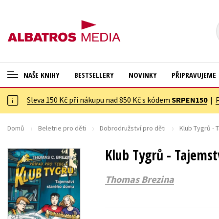
NAŠE KNIHY
BESTSELLERY
NOVINKY
PŘIPRAVUJEME
Sleva 150 Kč při nákupu nad 850 Kč s kódem
SRPEN150
|
ANGLICKÉ KNIHY -20 %
Cestování
NOVÝ VÝPRODEJ -70 %
Dárkové publikace
Domů
Beletrie pro děti
Dobrodružství pro děti
Klub Tygrů - 
KNIHY S DÁRKEM
Dárkové zboží
Klub Tygrů - Tajems
ASTERIX S DÁRKEM
Digitální fotografie
Thomas Brezina
🎁DÁRKOVÉ PUBLIKACE
Esoterika a duchovní svět
✉️ DÁRKOVÉ POUKAZY
Historie a military
Hobby