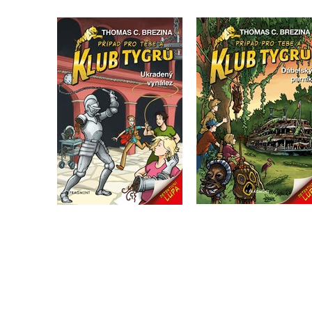
Klub Tygrů – Ukradený
Klub Tygrů - Ďábels
vynález
parník
Thomas Brezina
Thomas Brezina
Do košíku
Do košíku
199 Kč
249 Kč
199 Kč
249 Kč