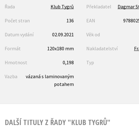
Řada
Klub Tygrů
Překladatel
Dagmar St
Počet stran
136
EAN
978802
Datum vydání
02.09.2021
Věk od
Formát
120x180 mm
Nakladatelství
F
Hmotnost
0,198
Typ
Vazba
vázaná s laminovaným
potahem
DALŠÍ TITULY Z ŘADY "KLUB TYGRŮ"