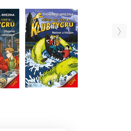
- Utajená
Klub Tygrů - Netvor z
Klub Tygrů -
toř
hlubin
Strašidelný obcho
rezina
Thomas Brezina
Thomas Brezina
Do košíku
u
Do košíku
199 Kč
249 Kč
199 Kč
49 Kč
249 Kč