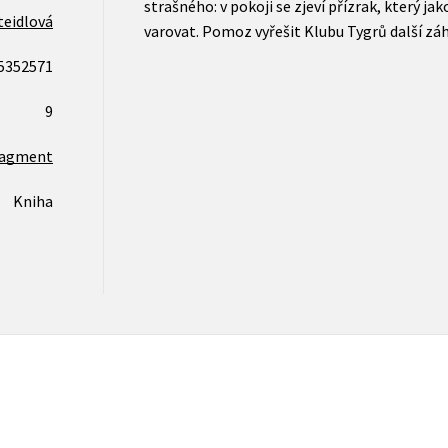
strašného: v pokoji se zjeví přízrak, který ja
eidlová
varovat. Pomoz vyřešit Klubu Tygrů další zá
5352571
9
ragment
Kniha