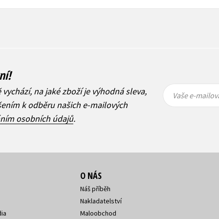
ní!
Vaše e-
Vaše e-
ě vychází, na jaké zboží je výhodná sleva,
mailová
mailová
Vaše e-mailov
adresa
adresa
ášením k odběru našich e-mailových
áním osobních údajů
.
O NÁS
Náš příběh
Nakladatelství
ia
Maloobchod