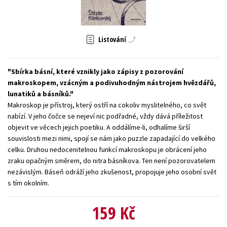
Young adult (SK)
Zahraniční literatura
Zdraví a životní styl
Všechny tituly
Listování
Sbírka básní, které vznikly jako zápisy z pozorování
makroskopem, vzácným a podivuhodným nástrojem hvězdářů,
lunatiků a básníků.
Makroskop je přístroj, který ostří na cokoliv myslitelného, co svět
nabízí. V jeho čočce se nejeví nic podřadné, vždy dává příležitost
objevit ve věcech jejich poetiku. A oddálíme-li, odhalíme širší
souvislosti mezi nimi, spojí se nám jako puzzle zapadající do velkého
celku. Druhou nedocenitelnou funkcí makroskopu je obrácení jeho
zraku opačným směrem, do nitra básníkova. Ten není pozorovatelem
nezávislým. Báseň odráží jeho zkušenost, propojuje jeho osobní svět
s tím okolním.
159 Kč