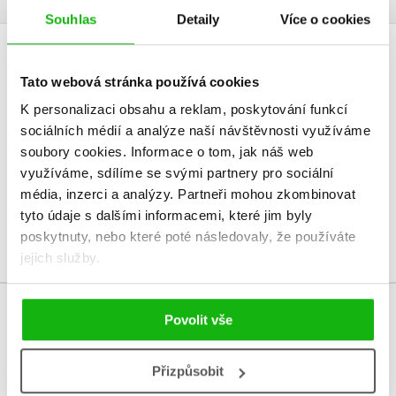
Souhlas
Detaily
Více o cookies
HODNOCENÍ ČTENÁŘŮ
Tato webová stránka používá cookies
V současné době nejsou vytvořena žádná uživatelská hodnocení.
K personalizaci obsahu a reklam, poskytování funkcí
sociálních médií a analýze naší návštěvnosti využíváme
soubory cookies.
Informace o tom, jak náš web
Vaše hodnocení
využíváme, sdílíme se svými partnery pro sociální
Uživatelskou recenzi mohou vkládat pouze registrovaní uživatelé
média, inzerci a analýzy.
Partneři mohou zkombinovat
tyto údaje s dalšími informacemi, které jim byly
Přihlásit
poskytnuty, nebo které poté následovaly, že používáte
jejich služby.
Povolit vše
MOHLO BY VÁS TAKÉ ZAJÍMAT
Přizpůsobit