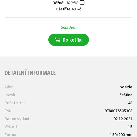
199 Kč
Běžně
ušetříte 40 Kč
Skladem
Do košíku
DETAILNÍ INFORMACE
Žánr
poezie
Jazyk
čeština
Počet stran
48
EAN
9788076505308
Datum vydání
02.12.2021
Věk od
15
Formát
130x200 mm