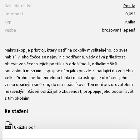
Nakladatelství
Pointa
Hmotnost
0,092
Typ
Kniha
Vazba
brožovaná lepená
Makroskop je přístroj, který ostří na cokoliv myslitelného, co svět
nabízí. V jeho čočce se nejeví nic podřadné, vždy dává příležitost
objevit ve věcech jejich poetiku. A oddálíme-li, odhalíme širší
souvislosti mezi nimi, spojí se nám jako puzzle zapadající do velkého
celku. Druhou nedocenitelnou funkcí makroskopu je obrácení jeho
zraku opačným směrem, do nitra básníkova. Ten není pozorovatelem
nezávislým. Báseň odráží jeho zkušenost, propojuje jeho osobní svět
s tím okolním.
Ke stažení
Ukázka.pdf
PDF