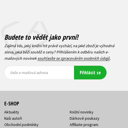
Budete to vědět jako první!
Zajímá Vás, jaký knižní hit právě vychází, na jaké zboží je výhodná
sleva, jaká běží soutěž o ceny? Přihlášením k odběru našich e-
mailových novinek
souhlasíte se zpracováním osobních údajů
.
Vaše e-
Vaše e-
Přihlásit se
mailová
mailová
Vaše e-mailová adresa
adresa
adresa
E-SHOP
Aktuality
Knižní novinky
Naši autoři
Dárkové poukazy
Obchodní podmínky
Affiliate program