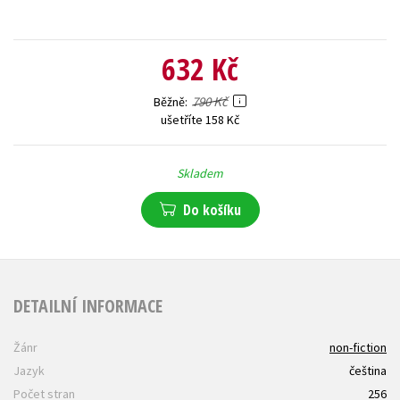
632 Kč
790 Kč
Běžně
ušetříte 158 Kč
Skladem
Do košíku
DETAILNÍ INFORMACE
Žánr
non-fiction
Jazyk
čeština
Počet stran
256