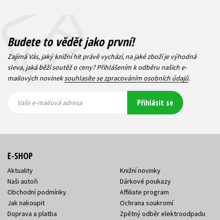
Budete to vědět jako první!
Zajímá Vás, jaký knižní hit právě vychází, na jaké zboží je výhodná
sleva, jaká běží soutěž o ceny? Přihlášením k odběru našich e-
mailových novinek
souhlasíte se zpracováním osobních údajů
.
Vaše e-
Vaše e-
Přihlásit se
mailová
mailová
Vaše e-mailová adresa
adresa
adresa
E-SHOP
Aktuality
Knižní novinky
Naši autoři
Dárkové poukazy
Obchodní podmínky
Affiliate program
Jak nakoupit
Ochrana soukromí
Doprava a platba
Zpětný odběr elektroodpadu