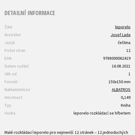
DETAILNÍ INFORMACE
Žánr
leporelo
Ilustrátor
Josef Lada
Jazyk
čeština
Počet stran
12
EAN
9788000062419
Datum vydání
16.08.2021
Věk od
1
Formát
150x150 mm
Nakladatelství
ALBATROS
Hmotnost
0,149
Typ
Kniha
Vazba
leporelo rozkládací se hřbetem
Malé rozkládací leporelo pro nejmenší: 12 stránek – 12 jednoduchých