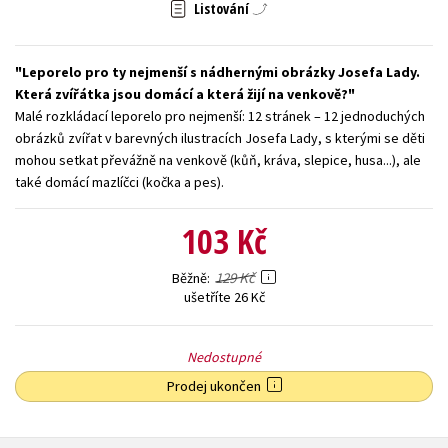
Listování
Young adult (SK)
Zahraniční literatura
Zdraví a životní styl
Leporelo pro ty nejmenší s nádhernými obrázky Josefa Lady.
Všechny tituly
Která zvířátka jsou domácí a která žijí na venkově?
Malé rozkládací leporelo pro nejmenší: 12 stránek – 12 jednoduchých
obrázků zvířat v barevných ilustracích Josefa Lady, s kterými se děti
mohou setkat převážně na venkově (kůň, kráva, slepice, husa...), ale
také domácí mazlíčci (kočka a pes).
103 Kč
129 Kč
Běžně
ušetříte 26 Kč
Nedostupné
Prodej ukončen