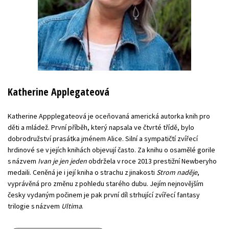
Katherine Applegateová
Katherine Appplegateová je oceňovaná americká autorka knih pro
děti a mládež. První příběh, který napsala ve čtvrté třídě, bylo
dobrodružství prasátka jménem Alice. Silní a sympatičtí zvířecí
hrdinové se v jejích knihách objevují často. Za knihu o osamělé gorile
s názvem
Ivan je jen jeden
obdržela v roce 2013 prestižní Newberyho
medaili. Ceněná je i její kniha o strachu z jinakosti
Strom naděje
,
vyprávěná pro změnu z pohledu starého dubu. Jejím nejnovějším
česky vydaným počinem je pak první díl strhující zvířecí fantasy
trilogie s názvem
Ultima
.