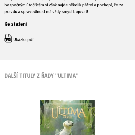
bezpečným útočištěm si však najde několik přátel a pochopí, že za
pravdu a spravedlnost má vždy smysl bojovat!
Ke stažení
Ukázka.pdf
PDF
DALŠÍ TITULY Z ŘADY "ULTIMA"
Ultima (2): První
Katherine Applegateová