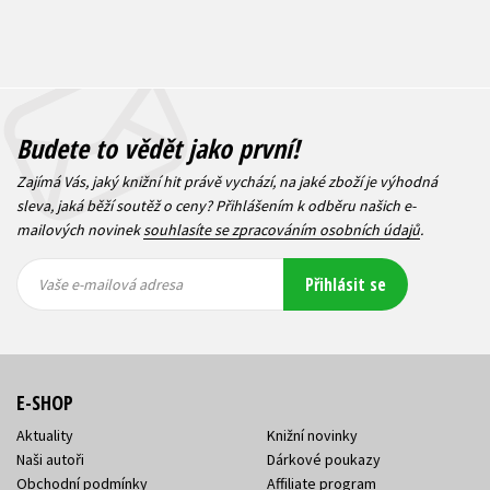
Budete to vědět jako první!
Zajímá Vás, jaký knižní hit právě vychází, na jaké zboží je výhodná
sleva, jaká běží soutěž o ceny? Přihlášením k odběru našich e-
mailových novinek
souhlasíte se zpracováním osobních údajů
.
Vaše e-
Vaše e-
Přihlásit se
mailová
mailová
Vaše e-mailová adresa
adresa
adresa
E-SHOP
Aktuality
Knižní novinky
Naši autoři
Dárkové poukazy
Obchodní podmínky
Affiliate program