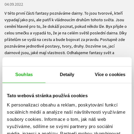
04.09.2022
V této první části fantasy poznáváme dairny. To jsou tvorové, kteří
vypadají jako psi, ale patří k vládnoucím druhům tohoto světa. Jsou
cenění hlavně pro to, že dokáží poznat, pokud někdo lže. Byx přijde o
celou smečku a vypadá to, že je na celém světě poslední dairna. Díky
přátelům se vydá na cestu a bude bojovat za pravdu. Postupně zde
poznáváme jednotlivé postavy, tvory, druhy. Dozvíme se, jací
dairnové jsou, jaké mají vlastnosti. Odhalujeme fantasy svět a
poznáváme všechny jeho bytosti. Celý příběh je jedno velké
dobrodružství. Putujeme za poznáním a za svobodou. Je to čtivé,
poutavé, zajímavé i napínavé. Krátké kapitoly dodávají knize spád.
Souhlas
Detaily
Více o cookies
Kromě toho poznáváme, že přátelé dokáží pomoci a někdy i nahradit
rodinu. Ač fantasy a primárně kniha určená dětem, odráží se tu vážná
témata a zloba dnešní doby. Ale je to skvěle převedené do
Tato webová stránka používá cookies
kouzelného světa, který může děti i poučit nebo je upozornit na
K personalizaci obsahu a reklam, poskytování funkcí
důležitá témata. Ke konci je kniha natolik napínavá, že už jsem ji
nemohla odložit a potřebovala jsem vědět, jak to celé dopadne.
sociálních médií a analýze naší návštěvnosti využíváme
Nechybělo ani dojetí, slzička mi ukápla. Konec je skvěle připravený na
soubory cookies.
Informace o tom, jak náš web
pokračování a u nás doma se na něj budu těšit nejen já, ale i obě mé
využíváme, sdílíme se svými partnery pro sociální
děti.
média, inzerci a analýzy.
Partneři mohou zkombinovat