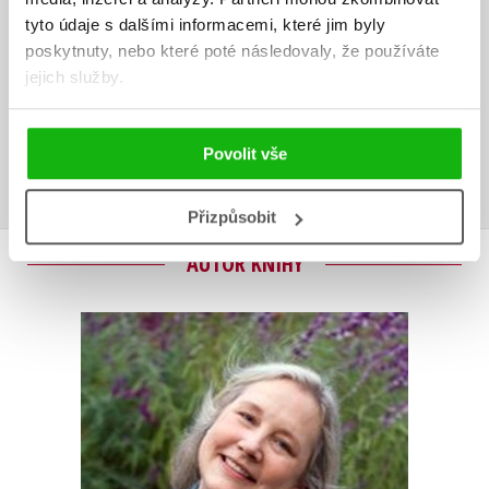
tyto údaje s dalšími informacemi, které jim byly
poskytnuty, nebo které poté následovaly, že používáte
Vaše hodnocení
jejich služby.
Uživatelskou recenzi mohou vkládat pouze registrovaní uživatelé
Povolit vše
Přihlásit
Přizpůsobit
AUTOR KNIHY