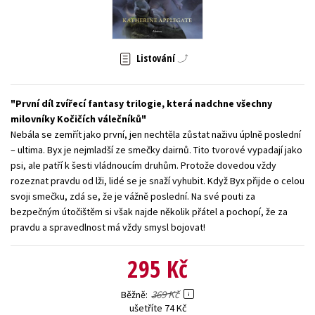
Young adult (SK)
Zahraniční literatura
Zdraví a životní styl
Všechny tituly
Listování
První díl zvířecí fantasy trilogie, která nadchne všechny
milovníky Kočičích válečníků
Nebála se zemřít jako první, jen nechtěla zůstat naživu úplně poslední
– ultima. Byx je nejmladší ze smečky dairnů. Tito tvorové vypadají jako
psi, ale patří k šesti vládnoucím druhům. Protože dovedou vždy
rozeznat pravdu od lži, lidé se je snaží vyhubit. Když Byx přijde o celou
svoji smečku, zdá se, že je vážně poslední. Na své pouti za
bezpečným útočištěm si však najde několik přátel a pochopí, že za
pravdu a spravedlnost má vždy smysl bojovat!
295 Kč
369 Kč
Běžně
ušetříte 74 Kč