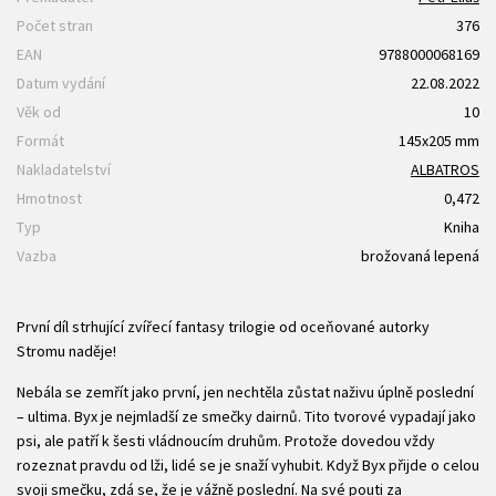
Počet stran
376
EAN
9788000068169
Datum vydání
22.08.2022
Věk od
10
Formát
145x205 mm
Nakladatelství
ALBATROS
Hmotnost
0,472
Typ
Kniha
Vazba
brožovaná lepená
První díl strhující zvířecí fantasy trilogie od oceňované autorky
Stromu naděje!
Nebála se zemřít jako první, jen nechtěla zůstat naživu úplně poslední
– ultima. Byx je nejmladší ze smečky dairnů. Tito tvorové vypadají jako
psi, ale patří k šesti vládnoucím druhům. Protože dovedou vždy
rozeznat pravdu od lži, lidé se je snaží vyhubit. Když Byx přijde o celou
svoji smečku, zdá se, že je vážně poslední. Na své pouti za