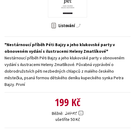
Young adult (SK)
Zahraniční literatura
Zdraví a životní styl
Všechny tituly
Listování
Nestárnoucí příběh Péti Bajzy a jeho klukovské party v
obnoveném vydání s ilustracemi Heleny Zmatlíkové
Nestárnoucí příběh Péti Bajzy a jeho klukovské party v obnoveném
vydání s ilustracemi Heleny Zmatlíkové. Půvabná vyprávění o
dobrodružstvích pěti nezbedných chlapců z malého českého
městečka, psaná formou dětského deníku kupeckého synka Petra
Bajzy. První
199 Kč
249 Kč
Běžně
ušetříte 50 Kč