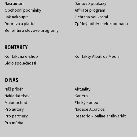
Naši autoři
Dárkové poukazy
Obchodní podmínky
Affiliate program
Jak nakoupit
Ochrana soukromí
Doprava a platba
Zpětný odběr elektroodpadu
Benefitní a slevové programy
KONTAKTY
Kontakt na e-shop
Kontakty Albatros Media
Sídlo společnosti
O NÁS
Náš příběh
Aktuality
Nakladatelství
Kariéra
Maloobchod
Etický kodex
Pro autory
Nadace Albatros
Pro partnery
Restorio – online antikvariát
Pro média