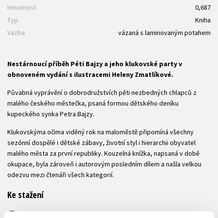
Hmotnost
0,687
Typ
Kniha
Vazba
vázaná s laminovaným potahem
Nestárnoucí příběh Péti Bajzy a jeho klukovské party v
obnoveném vydání s ilustracemi Heleny Zmatlíkové.
Půvabná vyprávění o dobrodružstvích pěti nezbedných chlapců z
malého českého městečka, psaná formou dětského deníku
kupeckého synka Petra Bajzy.
Klukovskýma očima viděný rok na maloměstě připomíná všechny
sezónní dospělé i dětské zábavy, životní styl i hierarchii obyvatel
malého města za první republiky. Kouzelná knížka, napsaná v době
okupace, byla zároveň i autorovým posledním dílem a našla velkou
odezvu mezi čtenáři všech kategorií.
Ke stažení