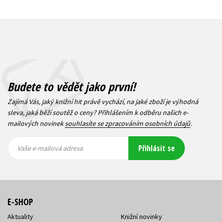
Budete to vědět jako první!
Zajímá Vás, jaký knižní hit právě vychází, na jaké zboží je výhodná
sleva, jaká běží soutěž o ceny? Přihlášením k odběru našich e-
mailových novinek
souhlasíte se zpracováním osobních údajů
.
Vaše e-
Vaše e-
Přihlásit se
mailová
mailová
Vaše e-mailová adresa
adresa
adresa
E-SHOP
Aktuality
Knižní novinky