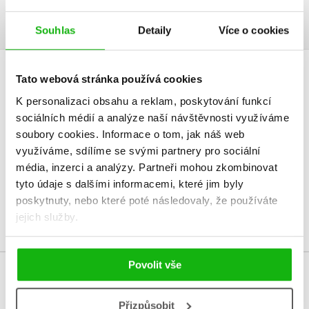
Ukázka.pdf
PDF
Souhlas
Detaily
Více o cookies
Tato webová stránka používá cookies
HODNOCENÍ ČTENÁŘŮ
K personalizaci obsahu a reklam, poskytování funkcí
V současné době nejsou vytvořena žádná uživatelská hodnocení.
sociálních médií a analýze naší návštěvnosti využíváme
soubory cookies.
Informace o tom, jak náš web
využíváme, sdílíme se svými partnery pro sociální
Vaše hodnocení
média, inzerci a analýzy.
Partneři mohou zkombinovat
Uživatelskou recenzi mohou vkládat pouze registrovaní uživatelé
tyto údaje s dalšími informacemi, které jim byly
poskytnuty, nebo které poté následovaly, že používáte
Přihlásit
jejich služby.
Povolit vše
MOHLO BY VÁS TAKÉ ZAJÍMAT
Přizpůsobit