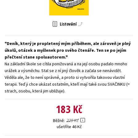
Young adult (SK)
Zahraniční literatura
Zdraví a životní styl
Všechny tituly
Listování
Deník, který je propletený mým příběhem, ale zároveň je plný
úkolů, otázek a myšlenek pro svého čtenáře. Ten se po jejím
přečtení stane spoluautorem.
Na základní škole se cítila ponižovaná a na její osobu padalo mnoho
urážek a výsměchu. Stal se z ní jiný člověk a začala se nenávidět.
Věděla ale, že to není správné, a proto si vytvořila takovou vlastní
terapii. Teď ji chce ukázat ostatním, kteří mají také svou SVAČINKU (=
strach, osobu, která jim ubližuje).
183 Kč
229 Kč
Běžně
ušetříte 46 Kč