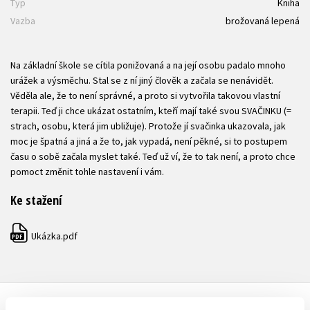
Typ
Kniha
Vazba
brožovaná lepená
Na základní škole se cítila ponižovaná a na její osobu padalo mnoho
urážek a výsměchu. Stal se z ní jiný člověk a začala se nenávidět.
Věděla ale, že to není správné, a proto si vytvořila takovou vlastní
terapii. Teď ji chce ukázat ostatním, kteří mají také svou SVAČINKU (=
strach, osobu, která jim ubližuje). Protože jí svačinka ukazovala, jak
moc je špatná a jiná a že to, jak vypadá, není pěkné, si to postupem
času o sobě začala myslet také. Teď už ví, že to tak není, a proto chce
pomoct změnit tohle nastavení i vám.
Ke stažení
Ukázka.pdf
PDF