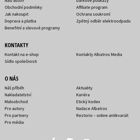
Naši autoři
Dárkové poukazy
Obchodní podmínky
Affiliate program
Jak nakoupit
Ochrana soukromí
Doprava a platba
Zpětný odběr elektroodpadu
Benefitní a slevové programy
KONTAKTY
Kontakt na e-shop
Kontakty Albatros Media
Sídlo společnosti
O NÁS
Náš příběh
Aktuality
Nakladatelství
Kariéra
Maloobchod
Etický kodex
Pro autory
Nadace Albatros
Pro partnery
Restorio – online antikvariát
Pro média