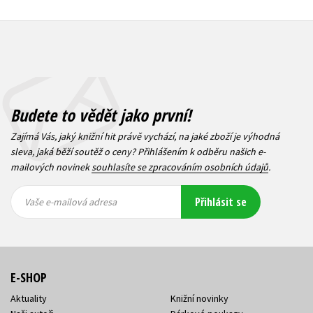
Budete to vědět jako první!
Zajímá Vás, jaký knižní hit právě vychází, na jaké zboží je výhodná
sleva, jaká běží soutěž o ceny? Přihlášením k odběru našich e-
mailových novinek
souhlasíte se zpracováním osobních údajů
.
Vaše e-
Vaše e-
Přihlásit se
mailová
mailová
Vaše e-mailová adresa
adresa
adresa
E-SHOP
Aktuality
Knižní novinky