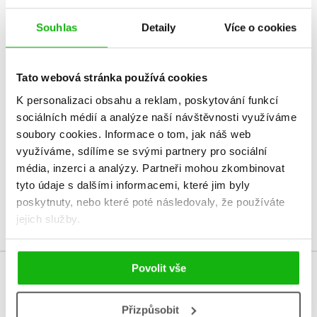
HODNOCENÍ ČTENÁŘŮ
Souhlas
Detaily
Více o cookies
Petra Hrnčiříková
02.11.2021
Tato webová stránka používá cookies
Zajímavý a určitě užitečný. Mělo by se o ní víc vědět
K personalizaci obsahu a reklam, poskytování funkcí
sociálních médií a analýze naší návštěvnosti využíváme
soubory cookies.
Informace o tom, jak náš web
Vaše hodnocení
využíváme, sdílíme se svými partnery pro sociální
média, inzerci a analýzy.
Partneři mohou zkombinovat
Uživatelskou recenzi mohou vkládat pouze registrovaní uživatelé
tyto údaje s dalšími informacemi, které jim byly
poskytnuty, nebo které poté následovaly, že používáte
Přihlásit
jejich služby.
Povolit vše
MOHLO BY VÁS TAKÉ ZAJÍMAT
Přizpůsobit