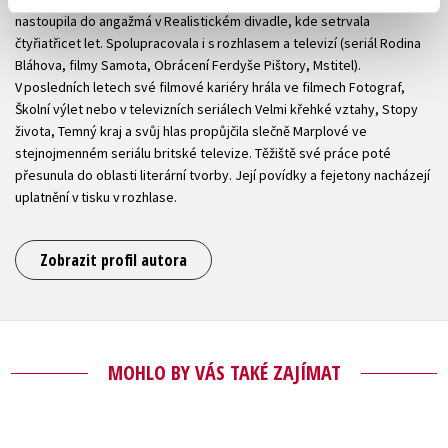
nastoupila do angažmá v Realistickém divadle, kde setrvala
čtyřiatřicet let. Spolupracovala i s rozhlasem a televizí (seriál Rodina
Bláhova, filmy Samota, Obrácení Ferdyše Pištory, Mstitel).
V posledních letech své filmové kariéry hrála ve filmech Fotograf,
Školní výlet nebo v televizních seriálech Velmi křehké vztahy, Stopy
života, Temný kraj a svůj hlas propůjčila slečně Marplové ve
stejnojmenném seriálu britské televize. Těžiště své práce poté
přesunula do oblasti literární tvorby. Její povídky a fejetony nacházejí
uplatnění v tisku v rozhlase.
Zobrazit profil autora
MOHLO BY VÁS TAKÉ ZAJÍMAT