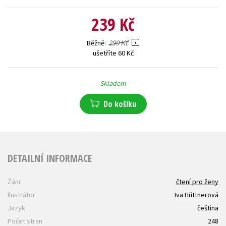
239 Kč
299 Kč
Běžně
ušetříte 60 Kč
Skladem
Do košíku
DETAILNÍ INFORMACE
Žánr
čtení pro ženy
Ilustrátor
Iva Hüttnerová
Jazyk
čeština
Počet stran
248