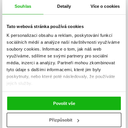
Souhlas
Detaily
Více o cookies
Tato webová stránka používá cookies
K personalizaci obsahu a reklam, poskytování funkcí
sociálních médií a analýze naší návštěvnosti využíváme
soubory cookies.
Informace o tom, jak náš web
využíváme, sdílíme se svými partnery pro sociální
média, inzerci a analýzy.
Partneři mohou zkombinovat
tyto údaje s dalšími informacemi, které jim byly
poskytnuty, nebo které poté následovaly, že používáte
jejich služby.
Povolit vše
Ivanka Devátá
Přizpůsobit
Ivanka Devátá se narodila 27. listopadu 1935. Dětství prožila v Brně,
roku 1950 přesídlila s rodiči do Plzně. Po absolvování pražské DAMU