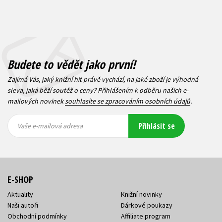
Budete to vědět jako první!
Zajímá Vás, jaký knižní hit právě vychází, na jaké zboží je výhodná
sleva, jaká běží soutěž o ceny? Přihlášením k odběru našich e-
mailových novinek
souhlasíte se zpracováním osobních údajů
.
Vaše e-
Vaše e-
Přihlásit se
mailová
mailová
Vaše e-mailová adresa
adresa
adresa
E-SHOP
Aktuality
Knižní novinky
Naši autoři
Dárkové poukazy
Obchodní podmínky
Affiliate program