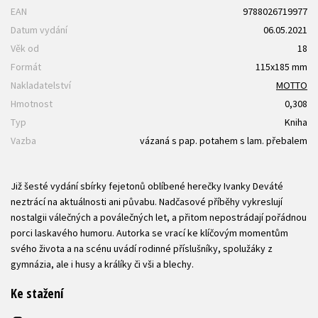
EAN
9788026719977
Datum vydání
06.05.2021
Věk od
18
Formát
115x185 mm
Nakladatelství
MOTTO
Hmotnost
0,308
Typ
Kniha
Vazba
vázaná s pap. potahem s lam. přebalem
Již šesté vydání sbírky fejetonů oblíbené herečky Ivanky Deváté
neztrácí na aktuálnosti ani půvabu. Nadčasové příběhy vykreslují
nostalgii válečných a poválečných let, a přitom nepostrádají pořádnou
porci laskavého humoru. Autorka se vrací ke klíčovým momentům
svého života a na scénu uvádí rodinné příslušníky, spolužáky z
gymnázia, ale i husy a králíky či vši a blechy.
Ke stažení