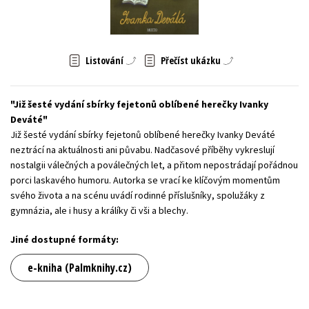
Young adult (SK)
Zahraniční literatura
Zdraví a životní styl
Všechny tituly
Listování
Přečíst ukázku
Již šesté vydání sbírky fejetonů oblíbené herečky Ivanky
Deváté
Již šesté vydání sbírky fejetonů oblíbené herečky Ivanky Deváté
neztrácí na aktuálnosti ani půvabu. Nadčasové příběhy vykreslují
nostalgii válečných a poválečných let, a přitom nepostrádají pořádnou
porci laskavého humoru. Autorka se vrací ke klíčovým momentům
svého života a na scénu uvádí rodinné příslušníky, spolužáky z
gymnázia, ale i husy a králíky či vši a blechy.
Jiné dostupné formáty:
e-kniha (Palmknihy.cz)