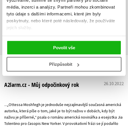
využíváme, sdílíme se svými partnery pro sociální
Ottessa Moshfegh je spisovatelka z Nové Anglie. Její první novela
Eileen
obdržela nominaci na National Book Critics Circle Award a na
média, inzerci a analýzy.
Partneři mohou zkombinovat
Man Booker Prize. Její kniha
Můj odpočinkový rok
se zařadila mezi
tyto údaje s dalšími informacemi, které jim byly
bestsellery podle ženříčku New York Times. Žije v Jižní Kalifornii.
poskytnuty, nebo které poté následovaly, že používáte
jejich služby.
Zobrazit profil autora
Povolit vše
Přizpůsobit
RECENZE
26.10.2022
A2larm.cz - Můj odpočinkový rok
...„Ottessa Moshfegh je jednoduše nejzajímavější současná americká
autorka, která píše o tom, jaké je to být naživu v dobách, kdy být
naživu je příšerné,“ psala o románu americká novinářka a esejistka Jia
Tolentino pro časopis New Yorker. V provokativní frázi se jí podařilo