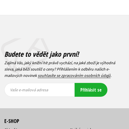
Budete to vědět jako první!
Zajímá Vás, jaký knižní hit právě vychází, na jaké zboží je výhodná
sleva, jaká běží soutěž o ceny? Přihlášením k odběru našich e-
mailových novinek
souhlasíte se zpracováním osobních údajů
.
Vaše e-
Vaše e-
Přihlásit se
mailová
mailová
Vaše e-mailová adresa
adresa
adresa
E-SHOP