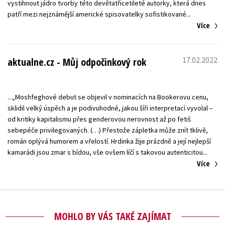
vystihnout jádro tvorby této devětatřicetileté autorky, která dnes
Více
17.02.2022
aktualne.cz - Můj odpočinkový rok
...„Moshfeghové debut se objevil v nominacích na Bookerovu cenu,
sklidil velký úspěch a je podivuhodné, jakou šíři interpretací vyvolal –
od kritiky kapitalismu přes genderovou nerovnost až po fetiš
sebepéče privilegovaných. (…) Přestože zápletka může znít tklivě,
román oplývá humorem a vřelostí. Hrdinka žije prázdně a její nejlepší
Více
MOHLO BY VÁS TAKÉ ZAJÍMAT