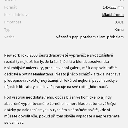
Formát
145x225 mm
Nakladatelství
Mladá fronta
Hmotnost
0,431
Typ
Kniha
Vazba
vázaná s pap. potahem s lam. přebalem
New York roku 2000: šestadvacetileté vypravěčce život zdánlivě
rozdal ty nejlepší karty. Je krásná, štíhlá a blond, absolventka
Kolumbijské univerzity, pracuje v cool galerii, má k dispozici tučné
dědictví a byt na Manhattanu. Přesto jí něco schází – a tak si nechává
předepisovat koktejl nejrůznějších léků od nejhorší psychiatričky v
dějinách literatury a usilovně pracuje na své roční „hibernaci“.
Pod vrstvou neodolatelného, občas bláznivě komického a jindy
absurdně vypointovaného černého humoru klade autorka vážnější
otázky po nalezení smyslu v rychlém a náročném světě, kde si
můžete dovolit vše, pokud při tom skvěle vypadáte a nepřestanete
se usmívat.