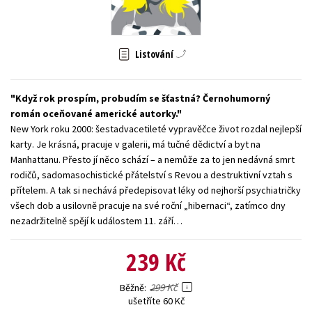
Young adult (SK)
Zahraniční literatura
Zdraví a životní styl
Všechny tituly
Listování
Když rok prospím, probudím se šťastná? Černohumorný
román oceňované americké autorky.
New York roku 2000: šestadvacetileté vypravěčce život rozdal nejlepší
karty. Je krásná, pracuje v galerii, má tučné dědictví a byt na
Manhattanu. Přesto jí něco schází – a nemůže za to jen nedávná smrt
rodičů, sadomasochistické přátelství s Revou a destruktivní vztah s
přítelem. A tak si nechává předepisovat léky od nejhorší psychiatričky
všech dob a usilovně pracuje na své roční „hibernaci“, zatímco dny
nezadržitelně spějí k událostem 11. září…
239 Kč
299 Kč
Běžně
ušetříte 60 Kč