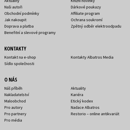
Aktuality
Knižní novinky
Naši autoři
Dárkové poukazy
Obchodní podmínky
Affiliate program
Jak nakoupit
Ochrana soukromí
Doprava a platba
Zpětný odběr elektroodpadu
Benefitní a slevové programy
KONTAKTY
Kontakt na e-shop
Kontakty Albatros Media
Sídlo společnosti
O NÁS
Náš příběh
Aktuality
Nakladatelství
Kariéra
Maloobchod
Etický kodex
Pro autory
Nadace Albatros
Pro partnery
Restorio – online antikvariát
Pro média