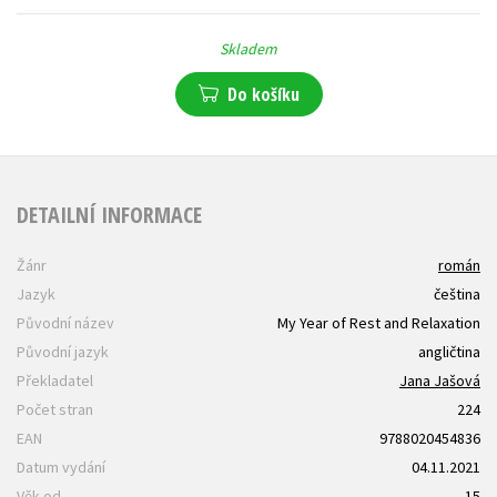
Skladem
Do košíku
DETAILNÍ INFORMACE
Žánr
román
Jazyk
čeština
Původní název
My Year of Rest and Relaxation
Původní jazyk
angličtina
Překladatel
Jana Jašová
Počet stran
224
EAN
9788020454836
Datum vydání
04.11.2021
Věk od
15