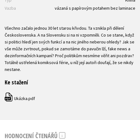
Vazba
vázaná s papírovým potahem bez laminace
Všechno začalo jednou 30 let starou křivdou. Ta vznikla při dělení
Československa. A na Slovensku si na ni vzpomněli. Co se stane, když
si politici hledí jen svých funkcí a na nic jiného neberou ohledy? Jak se
vše může zvrtnout, pokud se zamotáme do pavučin lží, fake news a
dezinformačních kampaní? Proč politikům nesmíme věřit ani pozdrav?
Totálně ustřelená komiksová férie, u níž její autoři doufají, že se nikdy
nestane.
Ke stažení
Ukázka.pdf
PDF
HODNOCENÍ ČTENÁŘŮ