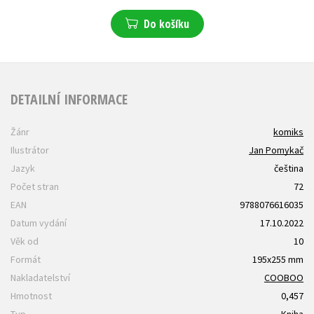
Do košíku
DETAILNÍ INFORMACE
Žánr
komiks
Ilustrátor
Jan Pomykač
Jazyk
čeština
Počet stran
72
EAN
9788076616035
Datum vydání
17.10.2022
Věk od
10
Formát
195x255 mm
Nakladatelství
COOBOO
Hmotnost
0,457
Typ
Kniha