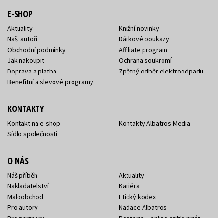
E-SHOP
Aktuality
Knižní novinky
Naši autoři
Dárkové poukazy
Obchodní podmínky
Affiliate program
Jak nakoupit
Ochrana soukromí
Doprava a platba
Zpětný odběr elektroodpadu
Benefitní a slevové programy
KONTAKTY
Kontakt na e-shop
Kontakty Albatros Media
Sídlo společnosti
O NÁS
Náš příběh
Aktuality
Nakladatelství
Kariéra
Maloobchod
Etický kodex
Pro autory
Nadace Albatros