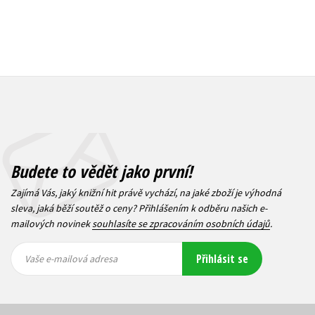
Budete to vědět jako první!
Zajímá Vás, jaký knižní hit právě vychází, na jaké zboží je výhodná
sleva, jaká běží soutěž o ceny? Přihlášením k odběru našich e-
mailových novinek
souhlasíte se zpracováním osobních údajů
.
Vaše e-
Vaše e-
Přihlásit se
mailová
mailová
Vaše e-mailová adresa
adresa
adresa