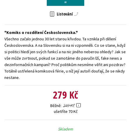
Young adult (SK)
Zahraniční literatura
Zdraví a životní styl
Listování
Všechny tituly
Komiks o rozdělení Československa.
Všechno začalo jednou 30 let starou křivdou. Ta vznikla při dělení
Československa. A na Slovensku si na ni vzpomněli. Co se stane, když
si politici hledí jen svých funkcí a na nic jiného neberou ohledy? Jak se
vše může zvrtnout, pokud se zamotáme do pavučin lží, fake news a
dezinformačních kampaní? Proč politikům nesmíme věřit ani pozdrav?
Totálně ustřelená komiksová férie, u níž její autoři doufají, že se nikdy
nestane.
279 Kč
349 Kč
Běžně
ušetříte 70 Kč
Skladem