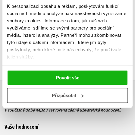
K personalizaci obsahu a reklam, poskytování funkcí
Do košíku
sociálních médií a analýze naší návštěvnosti využíváme
soubory cookies.
Informace o tom, jak náš web
199 Kč
249 Kč
využíváme, sdílíme se svými partnery pro sociální
média, inzerci a analýzy.
Partneři mohou zkombinovat
tyto údaje s dalšími informacemi, které jim byly
poskytnuty, nebo které poté následovaly, že používáte
jejich služby.
Povolit vše
HODNOCENÍ ČTENÁŘŮ
Přizpůsobit
V současné době nejsou vytvořena žádná uživatelská hodnocení.
Vaše hodnocení