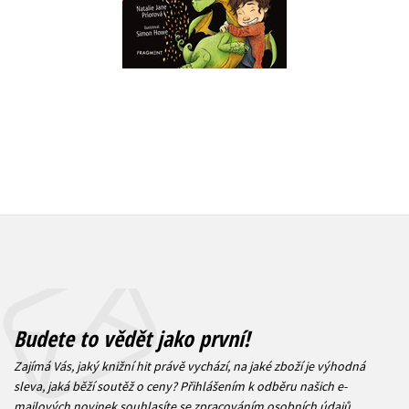
Do košíku
279 Kč
199 Kč
3
249 Kč
Budete to vědět jako první!
Zajímá Vás, jaký knižní hit právě vychází, na jaké zboží je výhodná
sleva, jaká běží soutěž o ceny? Přihlášením k odběru našich e-
mailových novinek
souhlasíte se zpracováním osobních údajů
.