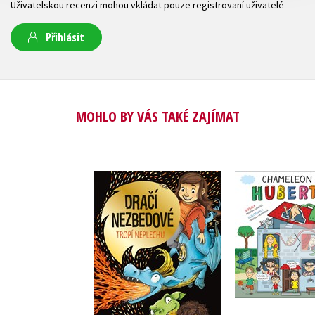
Uživatelskou recenzi mohou vkládat pouze registrovaní uživatelé
Přihlásit
MOHLO BY VÁS TAKÉ ZAJÍMAT
Dračí nezbedové
Chameleon
tropí neplechu
Pavlína J
Natalie Jane Prior
Do košík