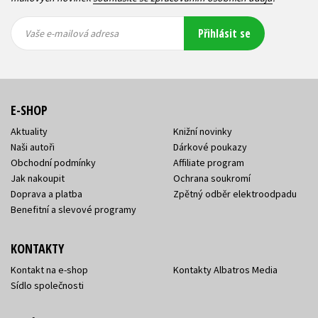
Vaše e-
Vaše e-
Přihlásit se
mailová
mailová
Vaše e-mailová adresa
adresa
adresa
E-SHOP
Aktuality
Knižní novinky
Naši autoři
Dárkové poukazy
Obchodní podmínky
Affiliate program
Jak nakoupit
Ochrana soukromí
Doprava a platba
Zpětný odběr elektroodpadu
Benefitní a slevové programy
KONTAKTY
Kontakt na e-shop
Kontakty Albatros Media
Sídlo společnosti