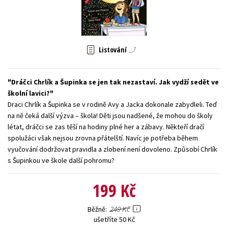
Young adult (SK)
Zahraniční literatura
Zdraví a životní styl
Všechny tituly
Listování
Dráčci Chrlík a Šupinka se jen tak nezastaví. Jak vydží sedět ve
školní lavici?
Draci Chrlík a Šupinka se v rodině Avy a Jacka dokonale zabydleli. Teď
na ně čeká další výzva – škola! Děti jsou nadšené, že mohou do školy
létat, dráčci se zas těší na hodiny plné her a zábavy. Někteří dračí
spolužáci však nejsou zrovna přátelští. Navíc je potřeba během
vyučování dodržovat pravidla a zlobení není dovoleno. Způsobí Chrlík
s Šupinkou ve škole další pohromu?
199 Kč
249 Kč
Běžně
ušetříte 50 Kč