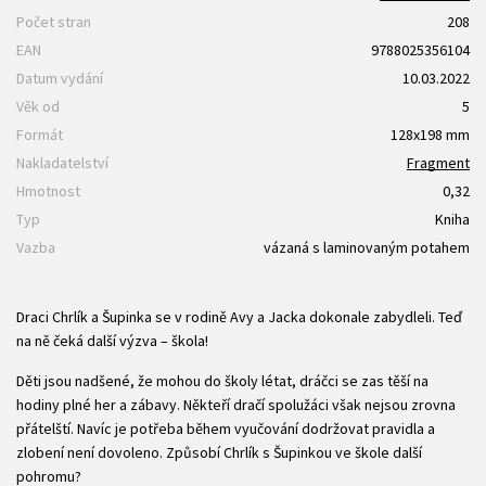
Počet stran
208
EAN
9788025356104
Datum vydání
10.03.2022
Věk od
5
Formát
128x198 mm
Nakladatelství
Fragment
Hmotnost
0,32
Typ
Kniha
Vazba
vázaná s laminovaným potahem
Draci Chrlík a Šupinka se v rodině Avy a Jacka dokonale zabydleli. Teď
na ně čeká další výzva – škola!
Děti jsou nadšené, že mohou do školy létat, dráčci se zas těší na
hodiny plné her a zábavy. Někteří dračí spolužáci však nejsou zrovna
přátelští. Navíc je potřeba během vyučování dodržovat pravidla a
zlobení není dovoleno. Způsobí Chrlík s Šupinkou ve škole další
pohromu?