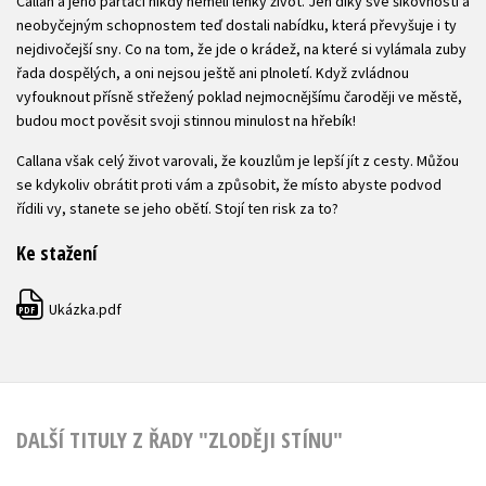
Callan a jeho parťáci nikdy neměli lehký život. Jen díky své šikovnosti a
neobyčejným schopnostem teď dostali nabídku, která převyšuje i ty
nejdivočejší sny. Co na tom, že jde o krádež, na které si vylámala zuby
řada dospělých, a oni nejsou ještě ani plnoletí. Když zvládnou
vyfouknout přísně střežený poklad nejmocnějšímu čaroději ve městě,
budou moct pověsit svoji stinnou minulost na hřebík!
Callana však celý život varovali, že kouzlům je lepší jít z cesty. Můžou
se kdykoliv obrátit proti vám a způsobit, že místo abyste podvod
řídili vy, stanete se jeho obětí. Stojí ten risk za to?
Ke stažení
Ukázka.pdf
PDF
DALŠÍ TITULY Z ŘADY "ZLODĚJI STÍNU"