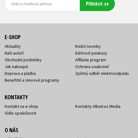
Přihlásit se
mailová
mailová
Vaše e-mailová adresa
adresa
adresa
E-SHOP
Aktuality
Knižní novinky
Naši autoři
Dárkové poukazy
Obchodní podmínky
Affiliate program
Jak nakoupit
Ochrana soukromí
Doprava a platba
Zpětný odběr elektroodpadu
Benefitní a slevové programy
KONTAKTY
Kontakt na e-shop
Kontakty Albatros Media
Sídlo společnosti
O NÁS