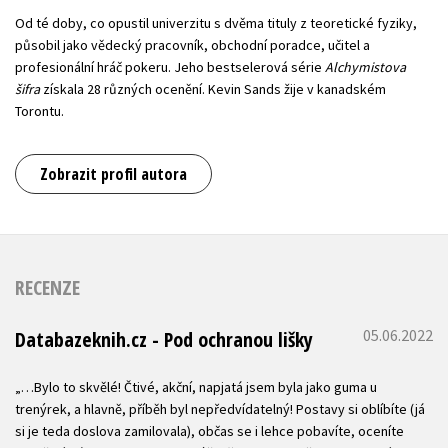
Od té doby, co opustil univerzitu s dvěma tituly z teoretické fyziky,
působil jako vědecký pracovník, obchodní poradce, učitel a
profesionální hráč pokeru. Jeho bestselerová série
Alchymistova
šifra
získala 28 různých ocenění. Kevin Sands žije v kanadském
Torontu.
Zobrazit profil autora
RECENZE
05.06.2022
Databazeknih.cz - Pod ochranou lišky
„…Bylo to skvělé! Čtivé, akční, napjatá jsem byla jako guma u
trenýrek, a hlavně, příběh byl nepředvídatelný! Postavy si oblíbíte (já
si je teda doslova zamilovala), občas se i lehce pobavíte, oceníte