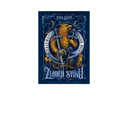
Zloději stínu –
Tajemství dračích
mečů
Kevin Sands
Do košíku
319 Kč
399 Kč