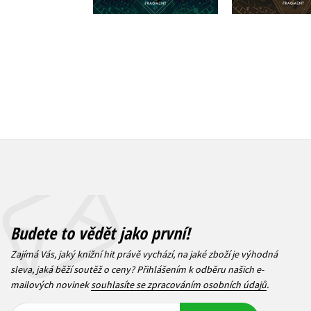
295 Kč
369 Kč
3
Budete to vědět jako první!
Zajímá Vás, jaký knižní hit právě vychází, na jaké zboží je výhodná
sleva, jaká běží soutěž o ceny? Přihlášením k odběru našich e-
mailových novinek
souhlasíte se zpracováním osobních údajů
.
Vaše e-
Vaše e-