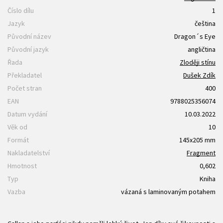
Číslo dílu
1
Jazyk
čeština
Původní název
Dragon´s Eye
Původní jazyk
angličtina
Řada
Zloději stínu
Překladatel
Dušek Zdík
Počet stran
400
EAN
9788025356074
Datum vydání
10.03.2022
Věk od
10
Formát
145x205 mm
Nakladatelství
Fragment
Hmotnost
0,602
Typ
Kniha
Vazba
vázaná s laminovaným potahem