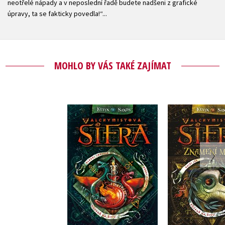
neotřelé nápady a v neposlední řadě budete nadšeni z grafické
úpravy, ta se fakticky povedla!“...
MOHLO BY VÁS TAKÉ ZAJÍMAT
Alchymistov
Alchymistova šifra
Znamení
Kevin Sands
Kevin S
Do košíku
Do košík
295 Kč