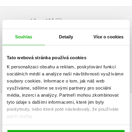
HODNOCENÍ ČTENÁŘŮ
V současné době nejsou vytvořena žádná uživatelská hodnocení.
Souhlas
Detaily
Více o cookies
Vaše hodnocení
Tato webová stránka používá cookies
Uživatelskou recenzi mohou vkládat pouze registrovaní uživatelé
K personalizaci obsahu a reklam, poskytování funkcí
sociálních médií a analýze naší návštěvnosti využíváme
Přihlásit
soubory cookies.
Informace o tom, jak náš web
využíváme, sdílíme se svými partnery pro sociální
média, inzerci a analýzy.
Partneři mohou zkombinovat
AUTOR KNIHY
tyto údaje s dalšími informacemi, které jim byly
poskytnuty, nebo které poté následovaly, že používáte
jejich služby.