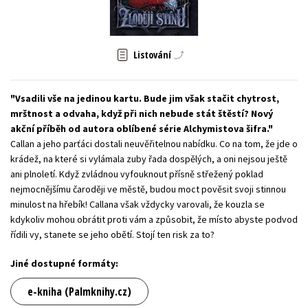
Young adult (SK)
Zahraniční literatura
Zdraví a životní styl
Všechny tituly
Listování
Vsadili vše na jedinou kartu. Bude jim však stačit chytrost,
mrštnost a odvaha, když při nich nebude stát štěstí? Nový
akční příběh od autora oblíbené série Alchymistova šifra.
Callan a jeho parťáci dostali neuvěřitelnou nabídku. Co na tom, že jde o
krádež, na které si vylámala zuby řada dospělých, a oni nejsou ještě
ani plnoletí. Když zvládnou vyfouknout přísně střežený poklad
nejmocnějšímu čaroději ve městě, budou moct pověsit svoji stinnou
minulost na hřebík! Callana však vždycky varovali, že kouzla se
kdykoliv mohou obrátit proti vám a způsobit, že místo abyste podvod
řídili vy, stanete se jeho obětí. Stojí ten risk za to?
Jiné dostupné formáty:
e-kniha (Palmknihy.cz)