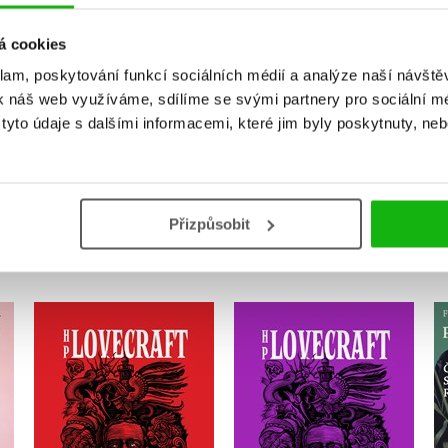
Vaše hodnocení
Uživatelskou recenzi mohou vkládat pouze registrovaní uživat
á cookies
klam, poskytování funkcí sociálních médií a analýze naší návšt
Přihlásit
k náš web využíváme, sdílíme se svými partnery pro sociální méd
yto údaje s dalšími informacemi, které jim byly poskytnuty, neb
MOHLO BY VÁS TAKÉ ZAJÍMAT
Přizpůsobit
Hrobka - Příběhy a vize
a
Stín z času. Příběhy a
z let 1917-1920
střípky z let 1931-1935
,
Ondřej Müller
Josef Škvorecký