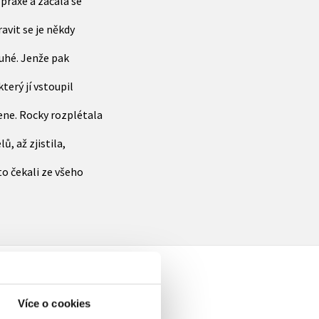
praxe a začala se
ravit se je někdy
ruhé. Jenže pak
terý jí vstoupil
ne. Rocky rozplétala
, až zjistila,
to čekali ze všeho
Více o cookies