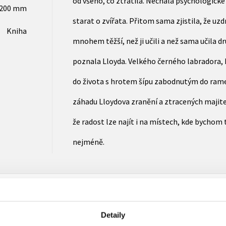
od všeho, co ztratila. Nechala psychologické 
x200 mm
starat o zvířata. Přitom sama zjistila, že uzd
Kniha
mnohem těžší, než ji učili a než sama učila d
poznala Lloyda. Velkého černého labradora, k
do života s hrotem šípu zabodnutým do rame
záhadu Lloydova zranění a ztracených majitelů
že radost lze najít i na místech, kde bychom 
nejméně.
Detaily