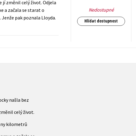
jí změnil celý život. Odjela
Nedostupné
e a začala se starat o
é. Jenže pak poznala Lloyda.
Hlídat dostupnost
239
Kč
s DPH
ocky našla bez
změnil celý život.
ony kilometrů