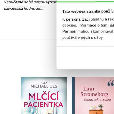
V současné době nejsou vytvořena žádná
uživatelská hodnocení.
Tato webová stránka použív
K personalizaci obsahu a re
cookies.
Informace o tom, ja
Partneři mohou zkombinovat t
používáte jejich služby.
Sakra, sakra, sakr
Mlčící pacientka
Linn Stromsborg
Alex Michaelides