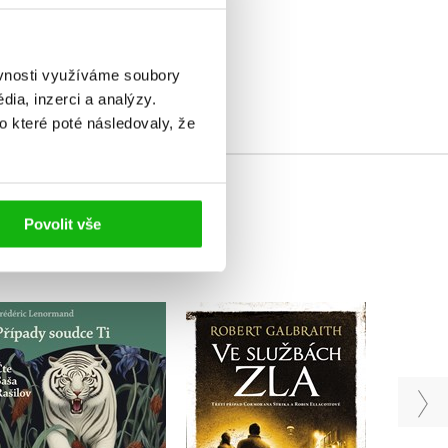
elé
ěvnosti využíváme soubory
ia, inzerci a analýzy.
o které poté následovaly, že
Povolit vše
Případy soudce Ti:
Ve službách zla
Pomsta Bílého tygra
Robert Galbraith
(audiokniha na CD)
(pseudonym J. K.
Rowlingové)
Frédéric Lenormand