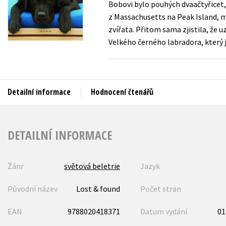
Bobovi bylo pouhých dvaačtyřicet, 
Auto - moto
z Massachusetts na Peak Island, mi
Jazyky
Beletrie pro děti
zvířata. Přitom sama zjistila, že u
Kalendáře
Velkého černého labradora, který 
Beletrie pro dospělé
Kariéra a osobní rozvoj
Byznys a ekonomie
Komiks
Detailní informace
Hodnocení čtenářů
V
DETAILNÍ INFORMACE
Žánr
světová beletrie
Jazyk
Původní název
Lost & found
Počet stran
EAN
9788020418371
Datum vydání
01