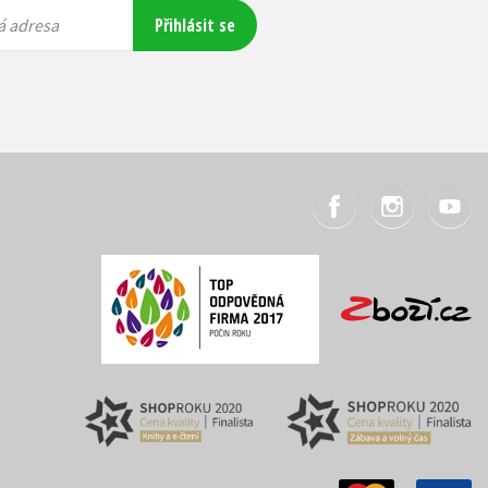
Přihlásit se
á adresa