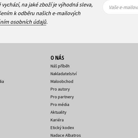
Vaše e-
Vaše e-
ě vychází, na jaké zboží je výhodná sleva,
mailová
mailová
Vaše e-mailov
adresa
adresa
ášením k odběru našich e-mailových
áním osobních údajů
.
O NÁS
Náš příběh
Nakladatelství
ia
Maloobchod
Pro autory
Pro partnery
Pro média
Aktuality
Kariéra
Etický kodex
Nadace Albatros