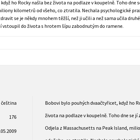
když ho Rocky našla bez života na podlaze v koupelně. Toho dne se 
Populárně - naučná pro dospělé
liony kilometrů od všeho, co ztratila. Nechala psychologické prax
Young adult (SK)
Populárně - naučné pro děti
zdravit se je někdy mnohem těžší, než ji učili a než sama učila druh
Zahraniční literatura
jí vstoupil do života s hrotem šípu zabodnutým do ramene.
Předškoláci
Zdraví a životní styl
Příroda a zahrada
šechny tituly
čeština
Bobovi bylo pouhých dvaačtyřicet, když ho R
života na podlaze v koupelně. Toho dne se jí 
176
Odjela z Massachusetts na Peak Island, mili
.05.2009