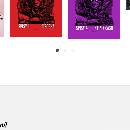
Do košíku
Do košíku
375 Kč
469 Kč
295 Kč
369 Kč
ní!