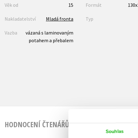
Věk od
15
Formát
130
Nakladatelství
Mladá fronta
Typ
Vazba
vázaná s laminovaným
potahem a přebalem
HODNOCENÍ ČTENÁŘŮ
Souhlas