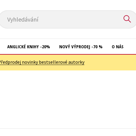
Vyhledávání
ANGLICKÉ KNIHY -20%
NOVÝ VÝPRODEJ -70 %
O NÁS
Předprodej novinky bestsellerové autorky
Přírodní vědy
Křížovky
Společnost, politika
Kuchařky
Technika a věda
New Adult
Učebnice
Ostatní
Umění a kultura
Počítače
Výchova a pedagogika
Poezie
Young adult