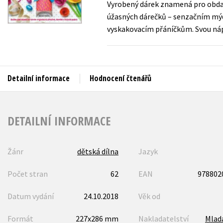
Vyrobený dárek znamená pro obdar
Auto - moto
úžasných dárečků – senzačním mý
Jazyky
Beletrie pro děti
vyskakovacím přáníčkům. Svou náp
Kalendáře
Beletrie pro dospělé
Kariéra a osobní rozvoj
Byznys a ekonomie
Komiks
Detailní informace
Hodnocení čtenářů
V
DETAILNÍ INFORMACE
Žánr
dětská dílna
Jazyk
Počet stran
62
EAN
978802
Datum vydání
24.10.2018
Věk od
Formát
227x286 mm
Nakladatelství
Mlad