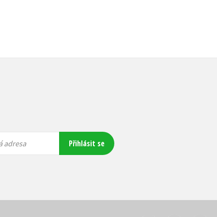
Přihlásit se
á adresa