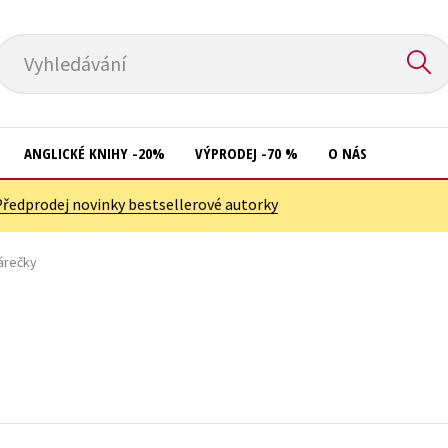
Vyhledávání
ANGLICKÉ KNIHY -20%
VÝPRODEJ -70 %
O NÁS
Předprodej novinky bestsellerové autorky
Přírodní vědy
Křížovky
Společnost, politika
árečky
Kuchařky
Technika a věda
New Adult
Učebnice
Ostatní
Umění a kultura
Počítače
Výchova a pedagogika
Poezie
Young adult