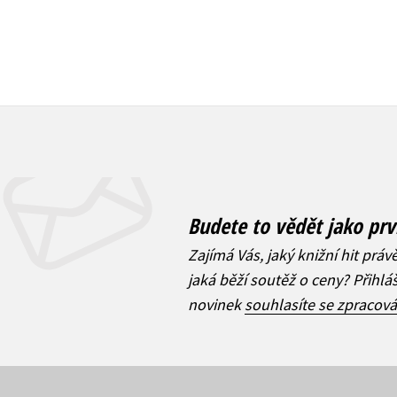
Budete to vědět jako prv
Zajímá Vás, jaký knižní hit práv
jaká běží soutěž o ceny? Přihl
novinek
souhlasíte se zpracov