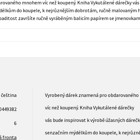
ovaného mnohem víc než koupený. Kniha Vykutálené dárečky vás 
Populárně - naučná pro dospělé
délkům do koupele, k nejrůznějším dobrotám, ručně malovaným 
Young adult (SK)
Populárně - naučné pro děti
aditost završíte ručně vyráběným balicím papírem se jmenovkam
Zahraniční literatura
Předškoláci
Zdraví a životní styl
Příroda a zahrada
šechny tituly
čeština
Vyrobený dárek znamená pro obdarovanéh
víc než koupený. Kniha Vykutálené dárečky
0449382
vás bude inspirovat k výrobě úžasných dárečk
6
senzačním mýdélkům do koupele, k nejrůzn
á fronta