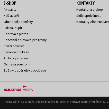
E-SHOP
KONTAKTY
Aktuality
Kontakt na e-shop
Naši autoři
Sídlo společnosti
Obchodní podmínky
Kontakty Albatros Med
Jak nakoupit
Doprava a platba
Benefitní a slevové programy
Knižní novinky
Dárkové poukazy
Affiliate program
Ochrana soukromí
Zpětný odběr elektroodpadu
Podle zákona o evidenci tržeb je prodávající povinen vystavit kupujícímu účtenku. 