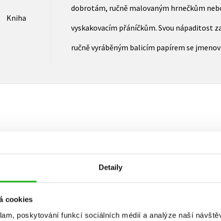
dobrotám, ručně malovaným hrnečkům nebo
Kniha
vyskakovacím přáníčkům. Svou nápaditost za
ručně vyráběným balicím papírem se jmenov
Vaše hodnocení
Uživatelskou recenzi mohou vkládat pouze registrovaní uživat
Detaily
Přihlásit
á cookies
klam, poskytování funkcí sociálních médií a analýze naší návšt