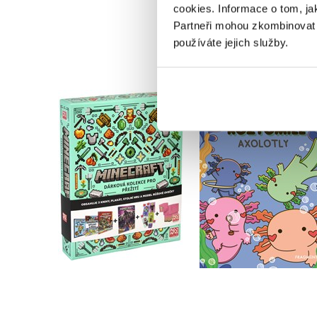
cookies.
Informace o tom, ja
Partneři mohou zkombinovat t
používáte jejich služby.
Roztomilé axolotl
Minecraft - Dárková
(slovensky)
kolekce pro přežití
Mafalda Mota
Kolektiv
Do košíku
Do košíku
479 Kč
599 Kč
183 Kč
229 Kč