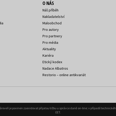
O NÁS
Náš příběh
Nakladatelství
ia
Maloobchod
Pro autory
Pro partnery
Pro média
Aktuality
Kariéra
Etický kodex
Nadace Albatros
Restorio – online antikvariát
Zároveň je povinen zaevidovat přijatou tržbu u správce daně on-line; v případě technick
EET.