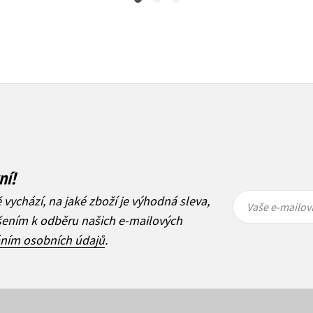
ní!
Vaše e-
Vaše e-
ě vychází, na jaké zboží je výhodná sleva,
mailová
mailová
Vaše e-mailov
adresa
adresa
ášením k odběru našich e-mailových
áním osobních údajů
.