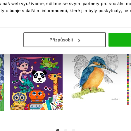
k náš web využíváme, sdílíme se svými partnery pro sociální méd
MOHLO BY VÁS TAKÉ ZAJÍMAT
yto údaje s dalšími informacemi, které jim byly poskytnuty, neb
Přizpůsobit
y
Ptačí omalovánky
Papírové tvoření:
Pavlíny Kourkové
Pohyblivé oči
autora nemá
Kolektiv
Do košíku
Do košíku
239 Kč
299 Kč
239 Kč
299 Kč