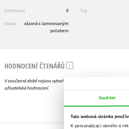
Hmotnost
0
Typ
Vazba
vázaná s laminovaným
potahem
HODNOCENÍ ČTENÁŘŮ
V současné době nejsou vytvořena žádná
uživatelská hodnocení.
Souhlas
Tato webová stránka použív
K personalizaci obsahu a re