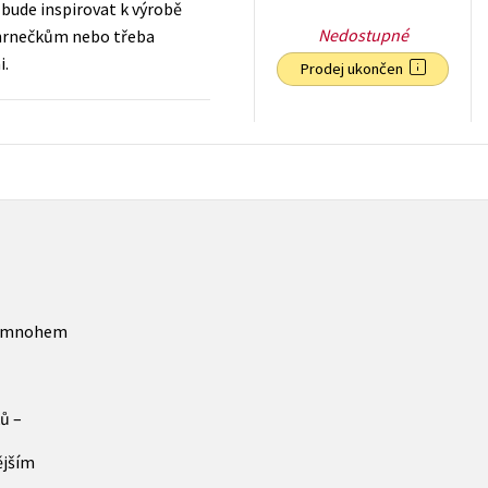
bude inspirovat k výrobě
Nedostupné
hrnečkům nebo třeba
i.
Prodej ukončen
199
Kč
s DPH
o mnohem
ů –
ějším