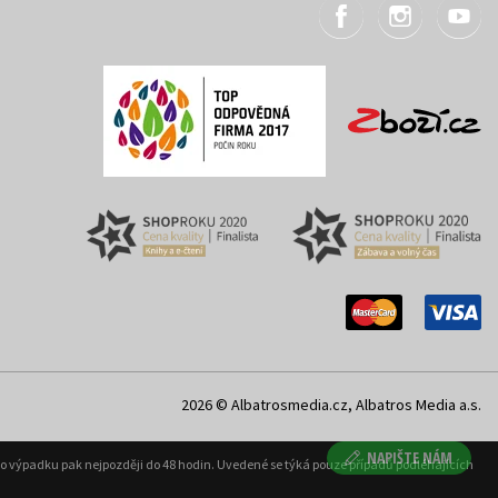
2026 © Albatrosmedia.cz, Albatros Media a.s.
NAPIŠTE NÁM
ého výpadku pak nejpozději do 48 hodin. Uvedené se týká pouze případů podléhajících