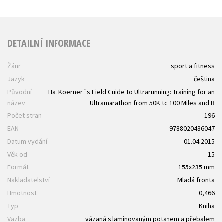
DETAILNÍ INFORMACE
Žánr
sport a fitness
Jazyk
čeština
Původní
Hal Koerner´s Field Guide to Ultrarunning: Training for an
název
Ultramarathon from 50K to 100 Miles and B
Počet stran
196
EAN
9788020436047
Datum vydání
01.04.2015
Věk od
15
Formát
155x235 mm
Nakladatelství
Mladá fronta
Hmotnost
0,466
Typ
Kniha
Vazba
vázaná s laminovaným potahem a přebalem