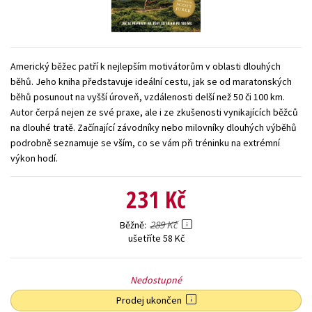
Young adult (SK)
Zahraniční literatura
Zdraví a životní styl
Všechny tituly
Americký běžec patří k nejlepším motivátorům v oblasti dlouhých
běhů. Jeho kniha představuje ideální cestu, jak se od maratonských
běhů posunout na vyšší úroveň, vzdálenosti delší než 50 či 100 km.
Autor čerpá nejen ze své praxe, ale i ze zkušenosti vynikajících běžců
na dlouhé tratě. Začínající závodníky nebo milovníky dlouhých výběhů
podrobně seznamuje se vším, co se vám při tréninku na extrémní
výkon hodí.
231 Kč
289 Kč
Běžně
ušetříte 58 Kč
Nedostupné
Prodej ukončen