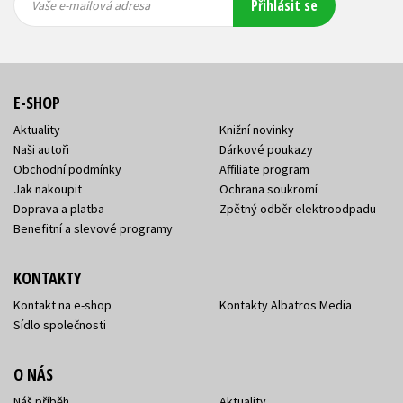
Přihlásit se
mailová
mailová
Vaše e-mailová adresa
adresa
adresa
E-SHOP
Aktuality
Knižní novinky
Naši autoři
Dárkové poukazy
Obchodní podmínky
Affiliate program
Jak nakoupit
Ochrana soukromí
Doprava a platba
Zpětný odběr elektroodpadu
Benefitní a slevové programy
KONTAKTY
Kontakt na e-shop
Kontakty Albatros Media
Sídlo společnosti
O NÁS
Náš příběh
Aktuality