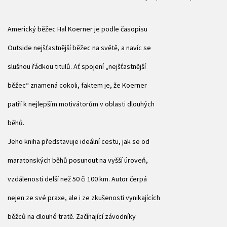
Americký běžec Hal Koerner je podle časopisu
Outside nejšťastnější běžec na světě, a navíc se
slušnou řádkou titulů. Ať spojení „nejšťastnější
běžec“ znamená cokoli, faktem je, že Koerner
patří k nejlepším motivátorům v oblasti dlouhých
běhů.
Jeho kniha představuje ideální cestu, jak se od
maratonských běhů posunout na vyšší úroveň,
vzdálenosti delší než 50 či 100 km. Autor čerpá
nejen ze své praxe, ale i ze zkušenosti vynikajících
běžců na dlouhé tratě. Začínající závodníky