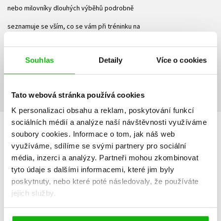
nebo milovníky dlouhých výběhů podrobně
seznamuje se vším, co se vám při tréninku na
extrémní výkon hodí. O kvalitě knihy svědčí mimo
Souhlas
Detaily
Více o cookies
jiné i skutečnost, že předmluvu ke knize napsal
slavný vegan a běžec Scott Jurek.
Tato webová stránka používá cookies
K personalizaci obsahu a reklam, poskytování funkcí
sociálních médií a analýze naší návštěvnosti využíváme
soubory cookies.
Informace o tom, jak náš web
HODNOCENÍ ČTENÁŘŮ
využíváme, sdílíme se svými partnery pro sociální
média, inzerci a analýzy.
Partneři mohou zkombinovat
V současné době nejsou vytvořena žádná uživatelská hodnocení.
tyto údaje s dalšími informacemi, které jim byly
poskytnuty, nebo které poté následovaly, že používáte
Vaše hodnocení
jejich služby.
Uživatelskou recenzi mohou vkládat pouze registrovaní uživatelé