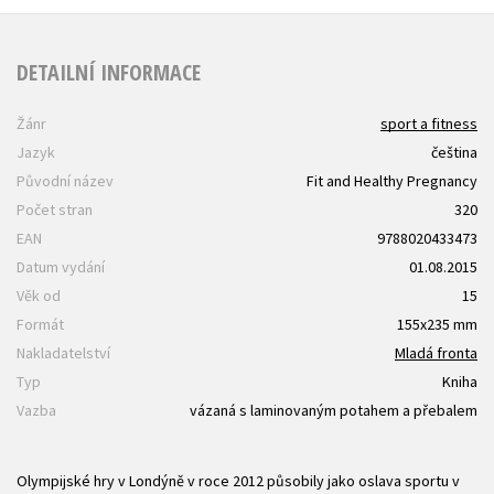
DETAILNÍ INFORMACE
Žánr
sport a fitness
Jazyk
čeština
Původní název
Fit and Healthy Pregnancy
Počet stran
320
EAN
9788020433473
Datum vydání
01.08.2015
Věk od
15
Formát
155x235 mm
Nakladatelství
Mladá fronta
Typ
Kniha
Vazba
vázaná s laminovaným potahem a přebalem
Olympijské hry v Londýně v roce 2012 působily jako oslava sportu v