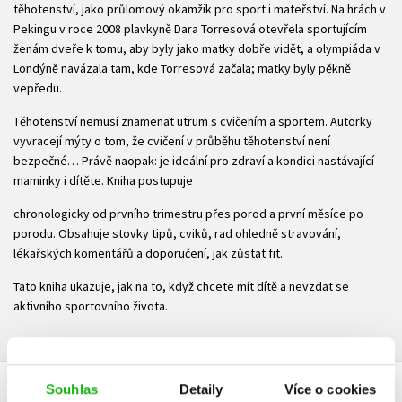
těhotenství, jako průlomový okamžik pro sport i mateřství. Na hrách v
Pekingu v roce 2008 plavkyně Dara Torresová otevřela sportujícím
ženám dveře k tomu, aby byly jako matky dobře vidět, a olympiáda v
Londýně navázala tam, kde Torresová začala; matky byly pěkně
vepředu.
Těhotenství nemusí znamenat utrum s cvičením a sportem. Autorky
vyvracejí mýty o tom, že cvičení v průběhu těhotenství není
bezpečné… Právě naopak: je ideální pro zdraví a kondici nastávající
maminky i dítěte. Kniha postupuje
chronologicky od prvního trimestru přes porod a první měsíce po
porodu. Obsahuje stovky tipů, cviků, rad ohledně stravování,
lékařských komentářů a doporučení, jak zůstat fit.
Tato kniha ukazuje, jak na to, když chcete mít dítě a nevzdat se
aktivního sportovního života.
Souhlas
Detaily
Více o cookies