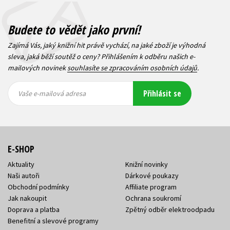
Budete to vědět jako první!
Zajímá Vás, jaký knižní hit právě vychází, na jaké zboží je výhodná
sleva, jaká běží soutěž o ceny? Přihlášením k odběru našich e-
mailových novinek
souhlasíte se zpracováním osobních údajů
.
Vaše e-
Vaše e-
Přihlásit se
mailová
mailová
Vaše e-mailová adresa
adresa
adresa
E-SHOP
Aktuality
Knižní novinky
Naši autoři
Dárkové poukazy
Obchodní podmínky
Affiliate program
Jak nakoupit
Ochrana soukromí
Doprava a platba
Zpětný odběr elektroodpadu
Benefitní a slevové programy