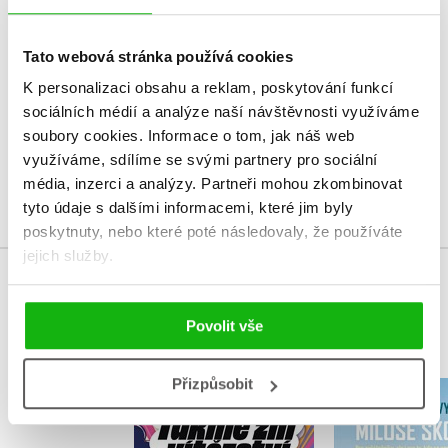
HODNOCENÍ ČTENÁŘŮ
V současné době nejsou vytvořena žádná uživatelská hodnocení.
Tato webová stránka používá cookies
K personalizaci obsahu a reklam, poskytování funkcí
Vaše hodnocení
sociálních médií a analýze naší návštěvnosti využíváme
soubory cookies.
Informace o tom, jak náš web
Uživatelskou recenzi mohou vkládat pouze registrovaní uživatelé
využíváme, sdílíme se svými partnery pro sociální
média, inzerci a analýzy.
Partneři mohou zkombinovat
Přihlásit
tyto údaje s dalšími informacemi, které jim byly
poskytnuty, nebo které poté následovaly, že používáte
jejich služby.
MOHLO BY VÁS TAKÉ ZAJÍMAT
Povolit vše
Přizpůsobit
155 běže
vychytávek
Takhle zní vítězství
Škorp