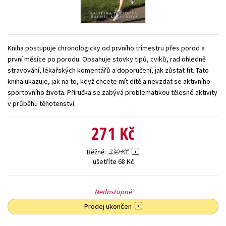
Young adult (SK)
Zahraniční literatura
Zdraví a životní styl
Všechny tituly
Kniha postupuje chronologicky od prvního trimestru přes porod a
první měsíce po porodu. Obsahuje stovky tipů, cviků, rad ohledně
stravování, lékařských komentářů a doporučení, jak zůstat fit. Tato
kniha ukazuje, jak na to, když chcete mít dítě a nevzdat se aktivního
sportovního života. Příručka se zabývá problematikou tělesné aktivity
v průběhu těhotenství.
271 Kč
339 Kč
Běžně
ušetříte 68 Kč
Nedostupné
Prodej ukončen