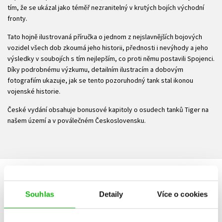
tím, že se ukázal jako téměř nezranitelný v krutých bojích východní
fronty.
Tato hojně ilustrovaná příručka o jednom z nejslavnějších bojových
vozidel všech dob zkoumá jeho historii, přednosti i nevýhody a jeho
výsledky v soubojích s tím nejlepším, co proti němu postavili Spojenci.
Díky podrobnému výzkumu, detailním ilustracím a dobovým
fotografiím ukazuje, jak se tento pozoruhodný tank stal ikonou
vojenské historie.
České vydání obsahuje bonusové kapitoly o osudech tanků Tiger na
našem území a v poválečném Československu.
HODNOCENÍ ČTENÁŘŮ
Souhlas
Detaily
Více o cookies
V současné době nejsou vytvořena žádná uživatelská hodnocení.