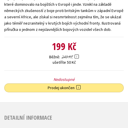
které dominovalo na bojištích v Evropě i jinde. Vznikl na základě
Young adult (SK)
Zahraniční literatura
Zdraví a životní styl
německých zkušeností z boje proti britským tankům v západní Evropě
a severní Africe, ale získal si nesmrtelnost zejména tím, že se ukázal
Všechny tituly
jako téměř nezranitelný v krutých bojích východní fronty. Ilustrovaná
příručka o jednom z nejslavnějších bojových vozidel všech dob.
199 Kč
249 Kč
Běžně
ušetříte 50 Kč
Nedostupné
Prodej ukončen
DETAILNÍ INFORMACE