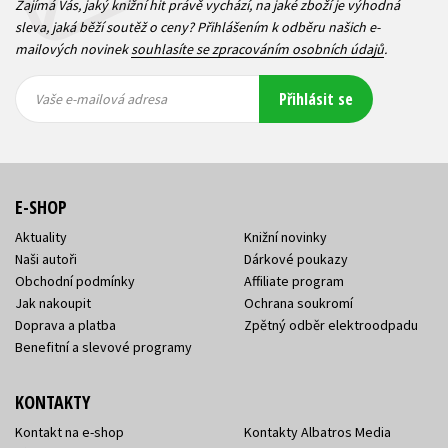
Zajímá Vás, jaký knižní hit právě vychází, na jaké zboží je výhodná
sleva, jaká běží soutěž o ceny? Přihlášením k odběru našich e-
mailových novinek
souhlasíte se zpracováním osobních údajů
.
Vaše e-
Vaše e-
Přihlásit se
mailová
mailová
Vaše e-mailová adresa
adresa
adresa
E-SHOP
Aktuality
Knižní novinky
Naši autoři
Dárkové poukazy
Obchodní podmínky
Affiliate program
Jak nakoupit
Ochrana soukromí
Doprava a platba
Zpětný odběr elektroodpadu
Benefitní a slevové programy
KONTAKTY
Kontakt na e-shop
Kontakty Albatros Media