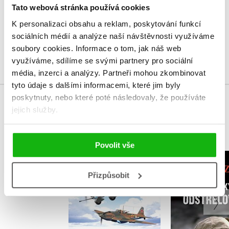
Tato webová stránka používá cookies
Vaše hodnocení
K personalizaci obsahu a reklam, poskytování funkcí
Uživatelskou recenzi mohou vkládat pouze registrovaní uživatelé
sociálních médií a analýze naší návštěvnosti využíváme
soubory cookies.
Informace o tom, jak náš web
Přihlásit
využíváme, sdílíme se svými partnery pro sociální
média, inzerci a analýzy.
Partneři mohou zkombinovat
tyto údaje s dalšími informacemi, které jim byly
poskytnuty, nebo které poté následovaly, že používáte
MOHLO BY VÁS TAKÉ ZAJÍMAT
jejich služby.
Povolit vše
Zápis
Bitevní letectvo
odstřel
Přizpůsobit
Marek Brzkovský
Vasilij G.