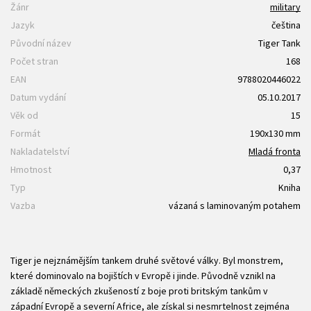
Žánr
military
Jazyk
čeština
Původní název
Tiger Tank
Počet stran
168
EAN
9788020446022
Datum vydání
05.10.2017
Věk od
15
Formát
190x130 mm
Nakladatelství
Mladá fronta
Hmotnost
0,37
Typ
Kniha
Vazba
vázaná s laminovaným potahem
Tiger je nejznámějším tankem druhé světové války. Byl monstrem,
které dominovalo na bojištích v Evropě i jinde. Původně vznikl na
základě německých zkušeností z boje proti britským tankům v
západní Evropě a severní Africe, ale získal si nesmrtelnost zejména