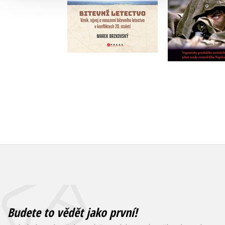
Do košíku
Do košík
479 Kč
599 Kč
279 Kč
3
Budete to vědět jako první!