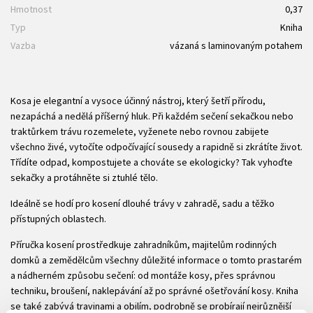
Hmotnost
0,37
Typ
Kniha
Vazba
vázaná s laminovaným potahem
Kosa je elegantní a vysoce účinný nástroj, který šetří přírodu,
nezapáchá a nedělá příšerný hluk. Při každém sečení sekačkou nebo
traktůrkem trávu rozemelete, vyženete nebo rovnou zabijete
všechno živé, vytočíte odpočívající sousedy a rapidně si zkrátíte život.
Třídíte odpad, kompostujete a chováte se ekologicky? Tak vyhoďte
sekačky a protáhněte si ztuhlé tělo.
Ideálně se hodí pro kosení dlouhé trávy v zahradě, sadu a těžko
přístupných oblastech.
Příručka kosení prostředkuje zahradníkům, majitelům rodinných
domků a zemědělcům všechny důležité informace o tomto prastarém
a nádherném způsobu sečení: od montáže kosy, přes správnou
techniku, broušení, naklepávání až po správné ošetřování kosy. Kniha
se také zabývá travinami a obilím, podrobně se probírají nejrůznější