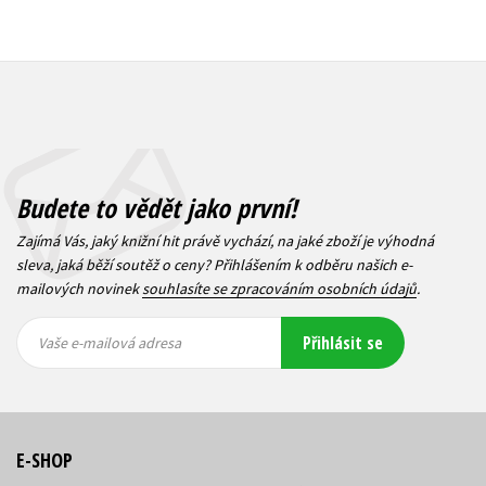
Budete to vědět jako první!
Zajímá Vás, jaký knižní hit právě vychází, na jaké zboží je výhodná
sleva, jaká běží soutěž o ceny? Přihlášením k odběru našich e-
mailových novinek
souhlasíte se zpracováním osobních údajů
.
Vaše e-
Vaše e-
Přihlásit se
mailová
mailová
Vaše e-mailová adresa
adresa
adresa
E-SHOP