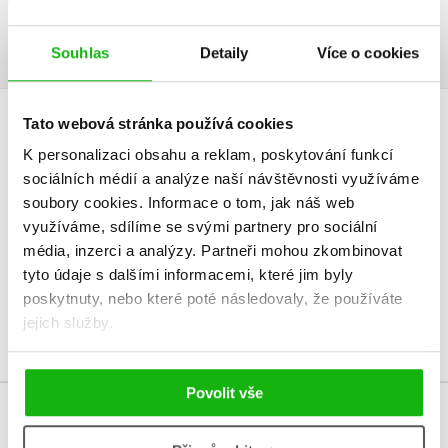
způsoby sušení a skladování sena.
Souhlas
Detaily
Více o cookies
Tato webová stránka používá cookies
HODNOCENÍ ČTENÁŘŮ
K personalizaci obsahu a reklam, poskytování funkcí
sociálních médií a analýze naší návštěvnosti využíváme
V současné době nejsou vytvořena žádná uživatelská hodnocení.
soubory cookies.
Informace o tom, jak náš web
využíváme, sdílíme se svými partnery pro sociální
Vaše hodnocení
média, inzerci a analýzy.
Partneři mohou zkombinovat
Uživatelskou recenzi mohou vkládat pouze registrovaní uživatelé
tyto údaje s dalšími informacemi, které jim byly
poskytnuty, nebo které poté následovaly, že používáte
Přihlásit
jejich služby.
Povolit vše
MOHLO BY VÁS TAKÉ ZAJÍMAT