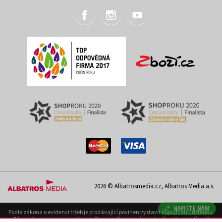
2026 © Albatrosmedia.cz, Albatros Media a.s.
NAPIŠTE NÁM
Podle zákona o evidenci tržeb je prodávající povinen vystavit kupujícímu účtenku.
Zároveň je povinen zaevidovat přijatou tržbu u správce daně on-line; v případě