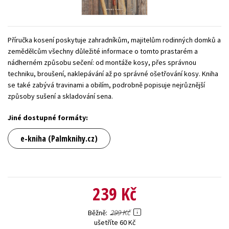
Young adult (SK)
Zahraniční literatura
Zdraví a životní styl
Všechny tituly
Příručka kosení poskytuje zahradníkům, majitelům rodinných domků a
zemědělcům všechny důležité informace o tomto prastarém a
nádherném způsobu sečení: od montáže kosy, přes správnou
techniku, broušení, naklepávání až po správné ošetřování kosy. Kniha
se také zabývá travinami a obilím, podrobně popisuje nejrůznější
způsoby sušení a skladování sena.
Jiné dostupné formáty:
e-kniha (Palmknihy.cz)
239 Kč
299 Kč
Běžně
ušetříte 60 Kč