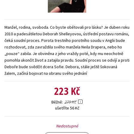
Young adult (SK)
Zahraniční literatura
Zdraví a životní styl
Všechny tituly
Manžel, rodina, svoboda. Co byste obětovali pro lásku? Je duben roku
2010 a padesátiletou Deborah Shelleyovou, ústřední postavu románu,
čeká soudní proces. Porota trestního porotního soudu v Anglii bude
rozhodovat, zda zavraždila svého manžela Neila Drapera, nebo ho
„pouze“ zabila. Je obviněna z jeho vraždy poté, kdy mu neochotně
pomohla ukončit život a zatajila pravdu. Soudní proces se odvíjí a proti
Deboře bude svědčit dcera Sofie. Debora, stále ještě šokovaná
žalem, začíná bojovat na obranu svého jednání
223 Kč
279 Kč
Běžně
ušetříte 56 Kč
Nedostupné