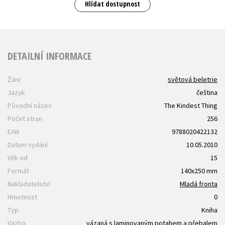
Hlídat dostupnost
DETAILNÍ INFORMACE
Žánr
světová beletrie
Jazyk
čeština
Původní název
The Kindest Thing
Počet stran
256
EAN
9788020422132
Datum vydání
10.05.2010
Věk od
15
Formát
140x250 mm
Nakladatelství
Mladá fronta
Hmotnost
0
Typ
Kniha
Vazba
vázaná s laminovaným potahem a přebalem