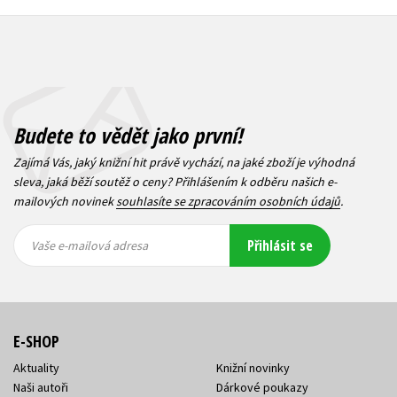
Budete to vědět jako první!
Zajímá Vás, jaký knižní hit právě vychází, na jaké zboží je výhodná
sleva, jaká běží soutěž o ceny? Přihlášením k odběru našich e-
mailových novinek
souhlasíte se zpracováním osobních údajů
.
Vaše e-
Vaše e-
Přihlásit se
mailová
mailová
Vaše e-mailová adresa
adresa
adresa
E-SHOP
Aktuality
Knižní novinky
Naši autoři
Dárkové poukazy