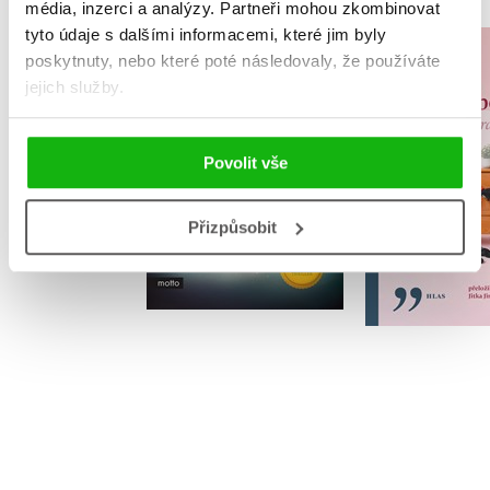
média, inzerci a analýzy.
Partneři mohou zkombinovat
tyto údaje s dalšími informacemi, které jim byly
Sakra, sakr
poskytnuty, nebo které poté následovaly, že používáte
Mlčící pacientka
jejich služby.
Linn Stro
Alex Michaelides
Povolit vše
Přizpůsobit
Do košíku
Do košík
319 Kč
399 Kč
319 Kč
3