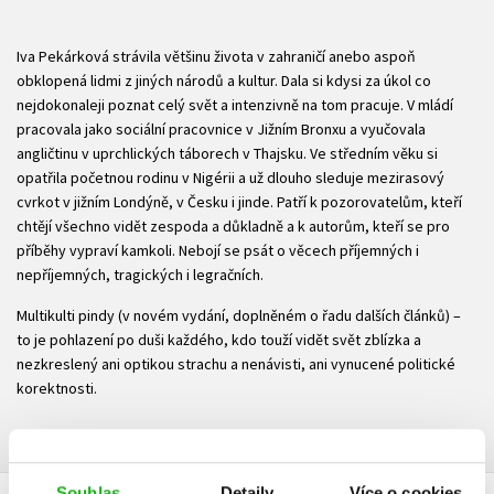
Iva Pekárková strávila většinu života v zahraničí anebo aspoň
obklopená lidmi z jiných národů a kultur. Dala si kdysi za úkol co
nejdokonaleji poznat celý svět a intenzivně na tom pracuje. V mládí
pracovala jako sociální pracovnice v Jižním Bronxu a vyučovala
angličtinu v uprchlických táborech v Thajsku. Ve středním věku si
opatřila početnou rodinu v Nigérii a už dlouho sleduje mezirasový
cvrkot v jižním Londýně, v Česku i jinde. Patří k pozorovatelům, kteří
chtějí všechno vidět zespoda a důkladně a k autorům, kteří se pro
příběhy vypraví kamkoli. Nebojí se psát o věcech příjemných i
nepříjemných, tragických i legračních.
Multikulti pindy (v novém vydání, doplněném o řadu dalších článků) –
to je pohlazení po duši každého, kdo touží vidět svět zblízka a
nezkreslený ani optikou strachu a nenávisti, ani vynucené politické
korektnosti.
Souhlas
Detaily
Více o cookies