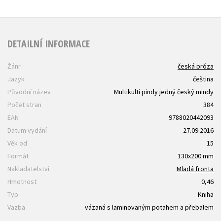
DETAILNÍ INFORMACE
Žánr
česká próza
Jazyk
čeština
Původní název
Multikulti pindy jedný český mindy
Počet stran
384
EAN
9788020442093
Datum vydání
27.09.2016
Věk od
15
Formát
130x200 mm
Nakladatelství
Mladá fronta
Hmotnost
0,46
Typ
Kniha
Vazba
vázaná s laminovaným potahem a přebalem