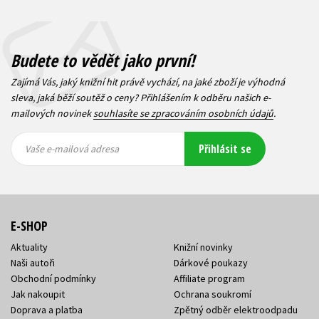
Budete to vědět jako první!
Zajímá Vás, jaký knižní hit právě vychází, na jaké zboží je výhodná
sleva, jaká běží soutěž o ceny? Přihlášením k odběru našich e-
mailových novinek
souhlasíte se zpracováním osobních údajů
.
Vaše e-
Vaše e-
Přihlásit se
mailová
mailová
Vaše e-mailová adresa
adresa
adresa
E-SHOP
Aktuality
Knižní novinky
Naši autoři
Dárkové poukazy
Obchodní podmínky
Affiliate program
Jak nakoupit
Ochrana soukromí
Doprava a platba
Zpětný odběr elektroodpadu