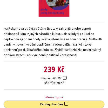
Young adult (SK)
Zahraniční literatura
Zdraví a životní styl
Všechny tituly
Iva Pekárková strávila většinu života v zahraničí anebo aspoň
obklopená lidmi z jiných národů a kultur. Dala si kdysi za úkol co
nejdokonaleji poznat celý svět a intenzivně na tom pracuje. Multikulti
pindy, v novém vydání doplněném řadou dalších článků - to je
pohlazení po duši každého, kdo touží vidět svět zblízka nezkreslený
optikou strachu ani vynucené politické korektnosti.
239 Kč
299 Kč
Běžně
ušetříte 60 Kč
Nedostupné
Prodej ukončen