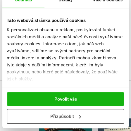
HODNOCENÍ ČTENÁŘŮ
Tato webová stránka používá cookies
V současné době nejsou vytvořena žádná uživatelská hodnocení.
K personalizaci obsahu a reklam, poskytování funkcí
sociálních médií a analýze naší návštěvnosti využíváme
Vaše hodnocení
soubory cookies.
Informace o tom, jak náš web
Uživatelskou recenzi mohou vkládat pouze registrovaní uživatelé
využíváme, sdílíme se svými partnery pro sociální
média, inzerci a analýzy.
Partneři mohou zkombinovat
Přihlásit
tyto údaje s dalšími informacemi, které jim byly
poskytnuty, nebo které poté následovaly, že používáte
jejich služby.
MOHLO BY VÁS TAKÉ ZAJÍMAT
Povolit vše
Přizpůsobit
Asist