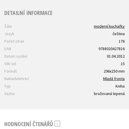
DETAILNÍ INFORMACE
Žánr
moderní kuchařky
Jazyk
čeština
Počet stran
176
EAN
9788020427816
Datum vydání
01.04.2012
Věk od
15
Formát
296x250 mm
Nakladatelství
Mladá fronta
Typ
Kniha
Vazba
brožovaná lepená
HODNOCENÍ ČTENÁŘŮ