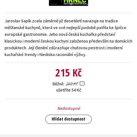
Young adult (SK)
Zahraniční literatura
Zdraví a životní styl
Jaroslav Sapík zcela záměrně již desetiletí navazuje na tradice
Všechny tituly
měšťanské kuchyně, která ve své nejlepší podobě patřila ke špičce
evropské gastronomie. Jeho nová česká kuchařka představí
klasickou i moderní českou kuchyni založenou především na domácích
produktech. Její členění zdůrazňuje chuťovou pestrost i moderní
kuchařské trendy i hlediska racionální výživy.
215 Kč
269 Kč
Běžně
ušetříte 54 Kč
Nedostupné
Hlídat dostupnost