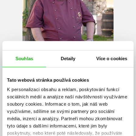
Souhlas
Detaily
Více o cookies
Tato webová stránka používá cookies
Jaroslav Sapík
K personalizaci obsahu a reklam, poskytování funkcí
sociálních médií a analýze naší návštěvnosti využíváme
Narodil se 19. srpna 1952 v Brně. Vyučil se kuchařem v hotelu
soubory cookies.
Informace o tom, jak náš web
Ambassador, kde se postupně propracoval do pozice šéfkuchaře.
využíváme, sdílíme se svými partnery pro sociální
Absolvoval mnoho zahraničních cest do předních hotelů a restaurací v
média, inzerci a analýzy.
Partneři mohou zkombinovat
Německu, Rakousku, Anglii, Španělsku, Maďarsku, Indii, Singapuru.
tyto údaje s dalšími informacemi, které jim byly
Zúčastnil se řady domácích a mezinárodních soutěží, ze kterých si
poskytnuty, nebo které poté následovaly, že používáte