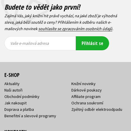
Budete to vědět jako první!
Zajímá Vás, jaký knižní hit právě vychází, na jaké zboží je výhodná
sleva, jaká běží soutěž o ceny? Přihlášením k odběru našich e-
mailových novinek
souhlasíte se zpracováním osobních údajů
.
Vaše e-
Vaše e-
Přihlásit se
mailová
mailová
Vaše e-mailová adresa
adresa
adresa
E-SHOP
Aktuality
Knižní novinky
Naši autoři
Dárkové poukazy
Obchodní podmínky
Affiliate program
Jak nakoupit
Ochrana soukromí
Doprava a platba
Zpětný odběr elektroodpadu
Benefitní a slevové programy