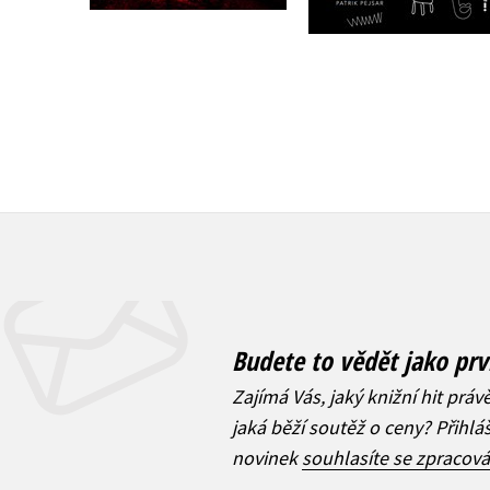
Budete to vědět jako prv
Zajímá Vás, jaký knižní hit práv
jaká běží soutěž o ceny? Přihl
novinek
souhlasíte se zpracov