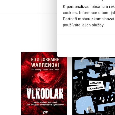
K personalizaci obsahu a re
cookies.
Informace o tom, ja
Partneři mohou zkombinovat t
používáte jejich služby.
Vlkodlak
Jan aneb nenaleze
Ed & Lorraine Warren
Patrik Pejsar
Do košíku
Do košíku
319 Kč
183 Kč
399 Kč
229 Kč