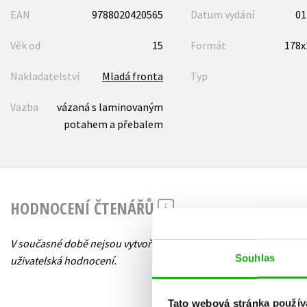
EAN
9788020420565
Datum vydání
01
Věk od
15
Formát
178
Nakladatelství
Mladá fronta
Typ
Vazba
vázaná s laminovaným
potahem a přebalem
HODNOCENÍ ČTENÁŘŮ
V současné době nejsou vytvořena žádná
Souhlas
uživatelská hodnocení.
Tato webová stránka použív