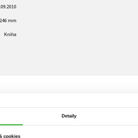
.09.2010
x246 mm
Kniha
Vaše hodnocení
Detaily
Uživatelskou recenzi mohou vkládat pouze registrovaní uživat
Přihlásit
á cookies