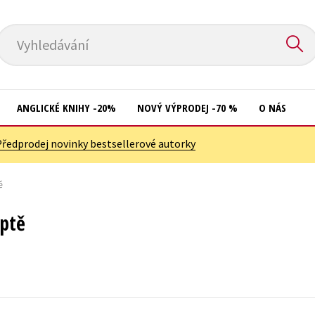
Vyhledávání
ANGLICKÉ KNIHY -20%
NOVÝ VÝPRODEJ -70 %
O NÁS
Předprodej novinky bestsellerové autorky
Přírodní vědy
Křížovky
Společnost, politika
ě
Kuchařky
Technika a věda
New Adult
ptě
Učebnice
Ostatní
Umění a kultura
Počítače
Výchova a pedagogika
Poezie
Young adult