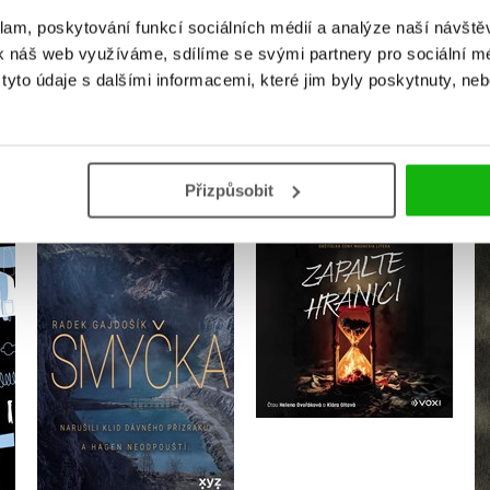
klam, poskytování funkcí sociálních médií a analýze naší návšt
k náš web využíváme, sdílíme se svými partnery pro sociální méd
yto údaje s dalšími informacemi, které jim byly poskytnuty, neb
MOHLO BY VÁS TAKÉ ZAJÍMAT
Přizpůsobit
Zapalte hranici
ný
Smyčka
(audiokniha na CD)
Radek Gajdošík
Jana Jašová
Do košíku
Do košíku
319 Kč
399 Kč
375 Kč
469 Kč