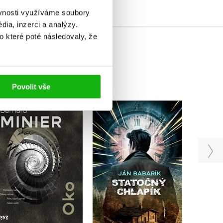
ěvnosti využíváme soubory
ia, inzerci a analýzy.
o které poté následovaly, že
Povolit vše
Ký
Statočný chlapík
Oko
rozl
(slovensky)
Bernard Minier
Toš
Ján Babarík
Do košíku
Do košíku
439 Kč
549 Kč
399 Kč
499 Kč