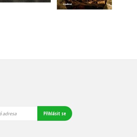
Přihlásit se
á adresa