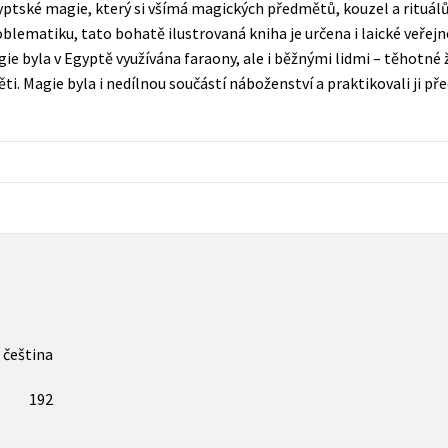
ptské magie, který si všímá magických předmětů, kouzel a rituálů
Populárně - naučná pro dospělé
lematiku, tato bohatě ilustrovaná kniha je určena i laické veřejno
Young adult (SK)
Populárně - naučné pro děti
gie byla v Egyptě využívána faraony, ale i běžnými lidmi – těhotné 
Zahraniční literatura
ěti. Magie byla i nedílnou součástí náboženství a praktikovali ji 
Předškoláci
Zdraví a životní styl
Příroda a zahrada
šechny tituly
čeština
192