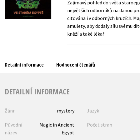
Zajímavý pohled do světa staroegy
Auto - moto
největších odborníků na danou prob
Jazyky
Beletrie pro děti
citována i v odborných kruzích. Ma
Kalendáře
amulety, aby dodaly sílu svému dít
Beletrie pro dospělé
kněží a také lékař
Kariéra a osobní rozvoj
Byznys a ekonomie
Komiks
Detailní informace
Hodnocení čtenářů
V
DETAILNÍ INFORMACE
Žánr
mystery
Jazyk
Původní
Magic in Ancient
Počet stran
název
Egypt