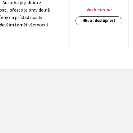
. Autorka je jedním z
Nedostupné
sti, přesto je pravidelně
ženy na příklad nosily
Hlídat dostupnost
především téměř všemocní
399
Kč
s DPH