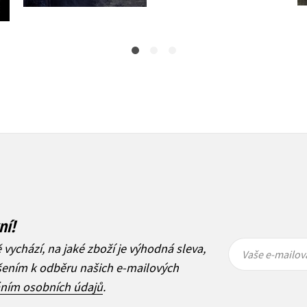
ní!
Vaše e-
Vaše e-
ě vychází, na jaké zboží je výhodná sleva,
mailová
mailová
Vaše e-mailov
adresa
adresa
ášením k odběru našich e-mailových
áním osobních údajů
.