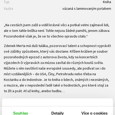
Typ
Kniha
Vazba
vázaná s laminovaným potahem
„Na cestách jsem zažil a viděl krásné věci a potkal velmi zajímavé lidi,
ale o tom tahle knížka není. Tohle nejsou žádné paměti, jenom zábava.
Pozoruhodné však je, že se to všechno opravdu stalo.“
Zdenek Merta má duši tuláka, pozorovací talent a schopnost vyprávět
své zážitky způsobem, který vás dostane. Křížem krážem je soubor
pozoruhodných epizod z autorova života, kdy na koncertních
výjezdech či výpravách za múzou zavítal do různých koutů světa.
Můžete s ním navštívit naše evropské sousedy, ale podívat se i do
míst vzdálenějších – do USA, Číny, Petrohradu nebo třeba na
Kostariku a do Indonésie. Je to kniha o lidech, známých i neznámých,
o muzice, ale v neposlední řadě také o hodnotách, pro které stojí za
to žít a psát. Ať už knihy, anebo hudbu…
Souhlas
Detaily
Více o cookies