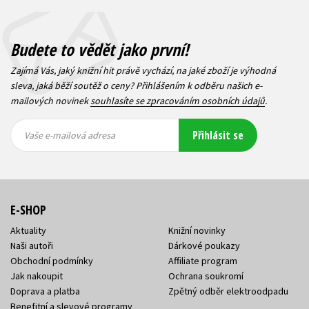
Budete to vědět jako první!
Zajímá Vás, jaký knižní hit právě vychází, na jaké zboží je výhodná
sleva, jaká běží soutěž o ceny? Přihlášením k odběru našich e-
mailových novinek
souhlasíte se zpracováním osobních údajů
.
Vaše e-
Vaše e-
Přihlásit se
mailová
mailová
Vaše e-mailová adresa
adresa
adresa
E-SHOP
Aktuality
Knižní novinky
Naši autoři
Dárkové poukazy
Obchodní podmínky
Affiliate program
Jak nakoupit
Ochrana soukromí
Doprava a platba
Zpětný odběr elektroodpadu
Benefitní a slevové programy