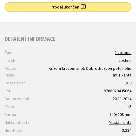
Prodej ukončen
DETAILNÍ INFORMACE
Žánr
životopis
Jazyk
čeština
Původní
Křížem krážem aneb Dobrodružství potulného
název
muzikanta
Počet stran
200
EAN
9788020435064
Datum vydání
20.11.2014
Věk od
15
Formát
140x208 mm
Nakladatelství
Mladá fronta
Hmotnost
0,334