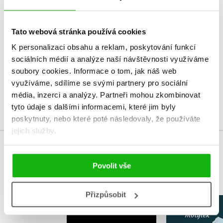
HODNOCENÍ ČTENÁŘŮ
Tato webová stránka používá cookies
V současné době nejsou vytvořena žádná uživatelská hodnocení.
K personalizaci obsahu a reklam, poskytování funkcí
Vaše hodnocení
sociálních médií a analýze naší návštěvnosti využíváme
soubory cookies.
Informace o tom, jak náš web
Uživatelskou recenzi mohou vkládat pouze registrovaní uživatelé
využíváme, sdílíme se svými partnery pro sociální
média, inzerci a analýzy.
Partneři mohou zkombinovat
Přihlásit
tyto údaje s dalšími informacemi, které jim byly
poskytnuty, nebo které poté následovaly, že používáte
jejich služby.
MOHLO BY VÁS TAKÉ ZAJÍMAT
Povolit vše
Přizpůsobit
Smrt táty
Pokusnej 