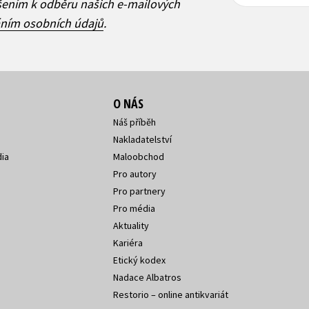
adresa
adresa
ášením k odběru našich e-mailových
áním osobních údajů
.
O NÁS
Náš příběh
Nakladatelství
ia
Maloobchod
Pro autory
Pro partnery
Pro média
Aktuality
Kariéra
Etický kodex
Nadace Albatros
Restorio – online antikvariát