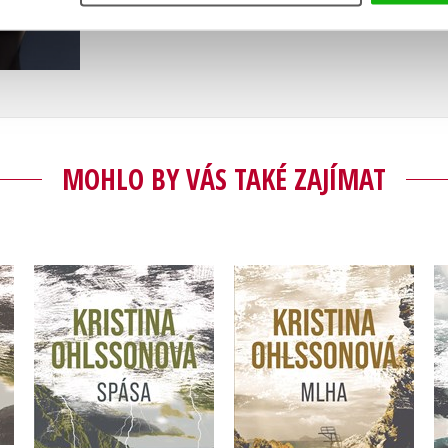
MOHLO BY VÁS TAKÉ ZAJÍMAT
)
Spása
Mlha
Kristina Ohlssonová
Kristina Ohlssonová