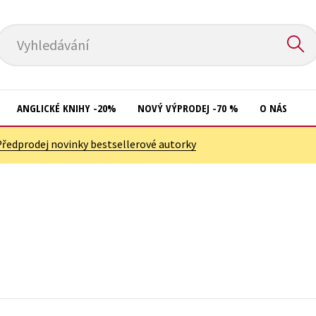
Vyhledávání
ANGLICKÉ KNIHY -20%
NOVÝ VÝPRODEJ -70 %
O NÁS
Předprodej novinky bestsellerové autorky
Přírodní vědy
Křížovky
Společnost, politika
Kuchařky
Technika a věda
New Adult
Učebnice
Ostatní
Umění a kultura
Počítače
Výchova a pedagogika
Poezie
Young adult