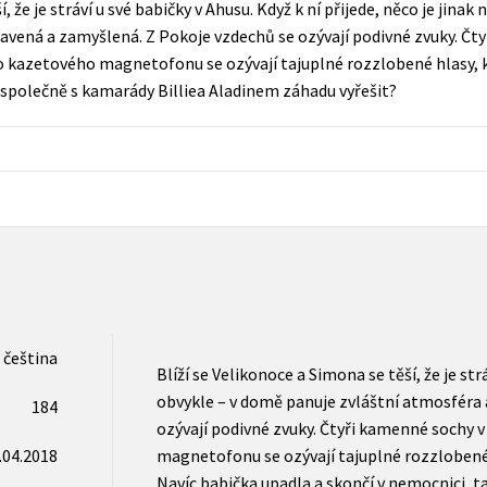
, že je stráví u své babičky v Ahusu. Když k ní přijede, něco je jina
Populárně - naučná pro dospělé
navená a zamyšlená. Z Pokoje vzdechů se ozývají podivné zvuky. Čt
Young adult (SK)
Populárně - naučné pro děti
 kazetového magnetofonu se ozývají tajuplné rozzlobené hlasy, kter
Zahraniční literatura
 společně s kamarády Billiea Aladinem záhadu vyřešit?
Předškoláci
Zdraví a životní styl
Příroda a zahrada
šechny tituly
čeština
Blíží se Velikonoce a Simona se těší, že je strá
obvykle – v domě panuje zvláštní atmosféra 
184
ozývají podivné zvuky. Čtyři kamenné sochy 
.04.2018
magnetofonu se ozývají tajuplné rozzlobené hl
Navíc babička upadla a skončí v nemocnici, 