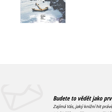
Do košíku
Do košíku
479 Kč
439 Kč
599 Kč
549 Kč
Budete to vědět jako prv
Zajímá Vás, jaký knižní hit práv