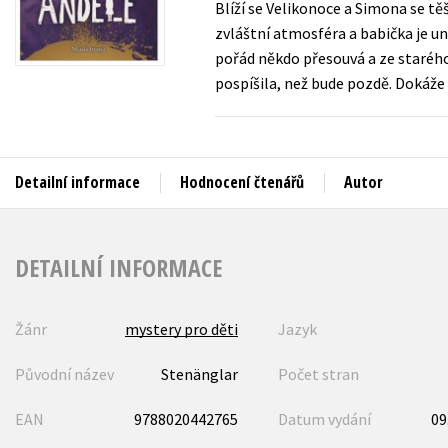
Blíží se Velikonoce a Simona se těší
Auto - moto
zvláštní atmosféra a babička je u
Jazyky
Beletrie pro děti
pořád někdo přesouvá a ze starého
Kalendáře
pospíšila, než bude pozdě. Dokáže
Beletrie pro dospělé
Kariéra a osobní rozvoj
Byznys a ekonomie
Komiks
Detailní informace
Hodnocení čtenářů
Autor
V
DETAILNÍ INFORMACE
Žánr
mystery pro děti
Jazyk
Původní název
Stenänglar
Počet stran
EAN
9788020442765
Datum vydání
09