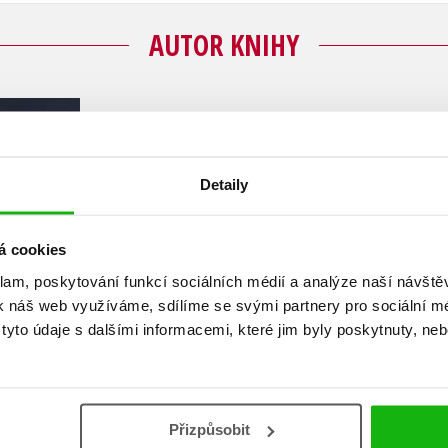
AUTOR KNIHY
Kristina Ohlssonová
Kristina Ohlssonová vystudovala politologii, pr
Detaily
Organizaci pro bezpečnost a spolupráci v Evro
ministerstvu zahraničních věcí a Policejním prez
á cookies
jako expertka na otázky terorismu. Velkou popu
čtenářů získala její série s vyšetřovatelkou F
klam, poskytování funkcí sociálních médií a analýze naší návšt
k náš web využíváme, sdílíme se svými partnery pro sociální méd
roku 2013 vychází i v češtině. Mimo tuto sérii pí
yto údaje s dalšími informacemi, které jim byly poskytnuty, neb
advokátovi Martinu Bennerovi.
Zobrazit profil autora
Přizpůsobit