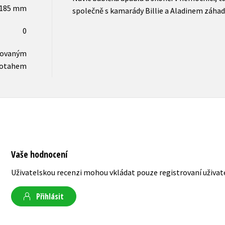
x185 mm
společně s kamarády Billie a Aladinem záhad
0
novaným
otahem
Vaše hodnocení
Uživatelskou recenzi mohou vkládat pouze registrovaní uživat
Přihlásit