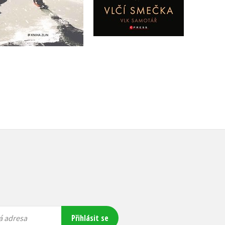
Do košíku
Do košíku
399 Kč
499 Kč
239 Kč
299 Kč
Přihlásit se
á adresa