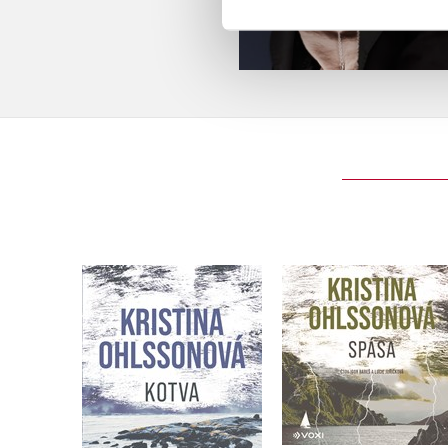
Kotva
Spása (audiokniha
Kristina Ohlssonová
Kristina Ohlssonová