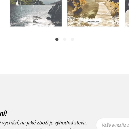
Do košíku
Do košíku
439 Kč
549 Kč
439 Kč
549 Kč
ní!
Vaše e-
Vaše e-
ě vychází, na jaké zboží je výhodná sleva,
mailová
mailová
Vaše e-mailov