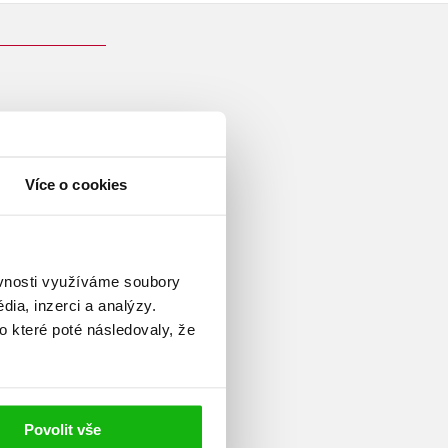
acovala mj. jako analytička v
Více o cookies
pě (OSCE), na švédském
idiu, rok působila ve Vídni
laritu u českých i světových
rederikou Bergmanovou, která od
ěvnosti využíváme soubory
ia, inzerci a analýzy.
še autorka ještě knihy o
o které poté následovaly, že
Povolit vše