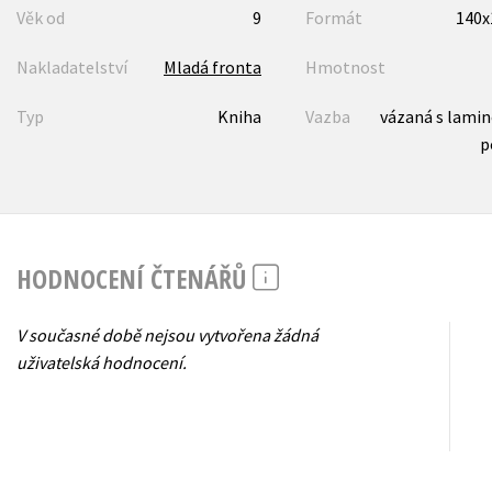
Věk od
9
Formát
140
Nakladatelství
Mladá fronta
Hmotnost
Typ
Kniha
Vazba
vázaná s lami
p
HODNOCENÍ ČTENÁŘŮ
V současné době nejsou vytvořena žádná
uživatelská hodnocení.