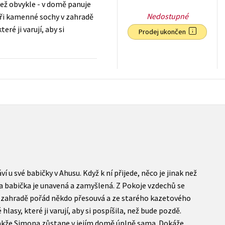
k než obvykle - v domě panuje
Nedostupné
yři kamenné sochy v zahradě
é ji varují, aby si
Prodej ukončen
199
Kč
s DPH
ví u své babičky v Ahusu. Když k ní přijede, něco je jinak než
a babička je unavená a zamyšlená. Z Pokoje vzdechů se
v zahradě pořád někdo přesouvá a ze starého kazetového
asy, které ji varují, aby si pospíšila, než bude pozdě.
takže Simona zůstane v jejím domě úplně sama. Dokáže